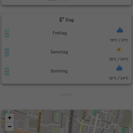
Zug
07
Freitag
08
19°C / 31°C
08
Samstag
08
16°C / 30°C
09
Sonntag
08
18°C / 34°C
+
−