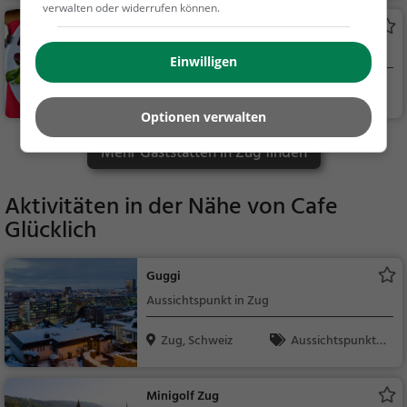
verwalten oder widerrufen können.
ck / Teigwaren
Bären
Schweizerisches Restaurant in Zug
Einwilligen
Zug, Schweiz
Restaurant, Schw
eizerisch, Regionalkü
Optionen verwalten
che, Mittagessen, Ab
Mehr Gaststätten in Zug finden
endessen
Aktivitäten in der Nähe von
Cafe
Glücklich
Guggi
Aussichtspunkt in Zug
Zug, Schweiz
Aussichtspunkt, F
amilie & Kinder, Natu
r
Minigolf Zug