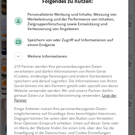
Folgendes zu nutzen:
Zug, Schweiz
Bar, Café, Bier, W
ein, Snacks / Getränk
Personalisierte Werbung und Inhalte, Messung von
Werbeleistung und der Performance von Inhalten,
e, Kaffee / Kuchen, Fr
Zielgruppenforschung sowie Entwicklung und
Starbucks
ühstück, Gebäck / Tei
Verbesserung von Angeboten
Café in Zug
gwaren
Speichern von oder Zugriff auf Informationen auf
einem Endgerät
Zug, Schweiz
Café, Kaffee / Kuc
hen, Frühstück, Gebä
Weitere Informationen
ck / Teigwaren
Negishi Sushi Bar
210 Partner werden Ihre personenbezogenen Daten
verarbeiten und dürfen Informationen von Ihrem Gerät
Japanisches Restaurant in Zug
(Cookies, eindeutige Kennungen und andere Gerätedaten)
speichern und darauf zugreifen. Die Informationen von Ihrem
Zug, Schweiz
Restaurant, Sushi,
Gerät können mit den Partnern geteilt oder speziell von dieser
Website verwendet werden. Wir und unsere Partner dürfen
Asiatisch, Japanisch,
genaue Daten zur Standortbestimmung verwenden.
Liste der
Abendessen, Mittage
Partner
Starbucks
ssen, Vegetarisch
Einige Anbieter nutzen Ihre personenbezogenen Daten
Café in Zug
möglicherweise auf Grundlage ihres berechtigten Interesses.
Dagegen können Sie unten über den Button zum Verwalten
Ihrer Optionen Einspruch erheben. Unten auf dieser Seite oder
Zug, Schweiz
Café, Kaffee / Kuc
im Menü der Website finden Sie einen Link, über den Sie die
hen, Frühstück, Gebä
Einwilligung in die Datenschutz- und Cookie-Einstellungen