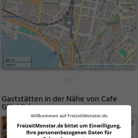
300 m
1000 ft
Leaflet
| ©
OpenStreetMap contributors
Gaststätten in der Nähe von
Cafe
Glücklich
Willkommen auf FreizeitMonster.de
Mantra
FreizeitMonster.de bittet um Einwilligung,
Bar in Zug
Ihre personenbezogenen Daten für