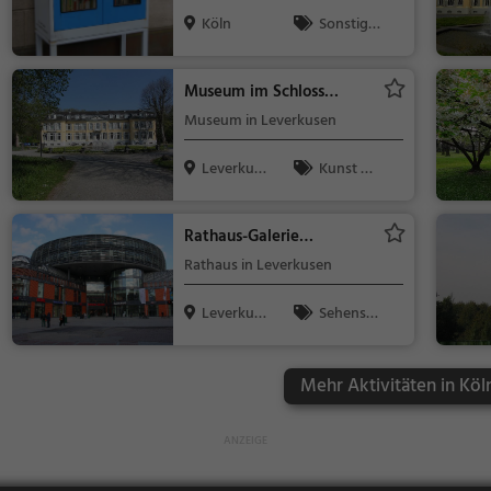
(Höhenhaus)
Köln
Sonstige
s
Museum im Schloss
Morsbroich
Museum in Leverkusen
Leverkuse
Kunst &
n
Museen
Rathaus-Galerie
Leverkusen
Rathaus in Leverkusen
Leverkuse
Sehensw
n
ürdigkeit
Mehr Aktivitäten in Köl