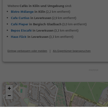
Weitere
Cafés in Köln und Umgebung
sind:
Bistro Mélange
in Köln
(2,2 km entfernt)
Cafe Curtius
in Leverkusen
(2,9 km entfernt)
Café Pieper
in Bergisch Gladbach
(3,0 km entfernt)
Bepos Eiscafé
in Leverkusen
(3,3 km entfernt)
Haus Fück
in Leverkusen
(3,3 km entfernt)
|
Eintrag verbessern oder melden
Als Eigentümer beanspruchen
+
−