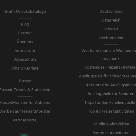
Gratis Urlaubskataloge
Deutschland
Österreich
Blog
Schweiz
Partner
Liechtenstein
Über uns
Impressum
Was kann man am Wochene
machen?
Datenschutz
Kostenlose Freizeitaktivitäte
Jobs & Karriere
Ausflugsziele für schlechtes We
Presse
Actionreiche Ausflugsidee
Freizeit-Trends & Statistiken
Ausflugsziele für Senioren
FreizeitMonster für Anbieter
Tipps für den Familienausflu
Werben auf FreizeitMonster
Top 80 Freizeitaktivitäten
Partnerportal
Frühling-Aktivitäten
Sommer-Aktivitäten