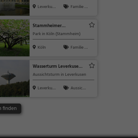
Leverkuse
Familie &
n
Kinder, Sehe
nswürdigkeit
Stammheimer
Schlosspark
Park in Köln (Stammheim)
Köln
Familie &
Kinder, Natu
r
Wasserturm Leverkusen-
Bürrig
Aussichtsturm in Leverkusen
Leverkuse
Aussicht
n
spunkt, Fami
lie & Kinder,
n finden
Natur