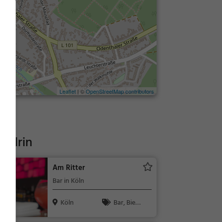
Leaflet
| ©
OpenStreetMap contributors
endrin
Am Ritter
Bar in Köln
Köln
Bar, Bier
garten, Bier,