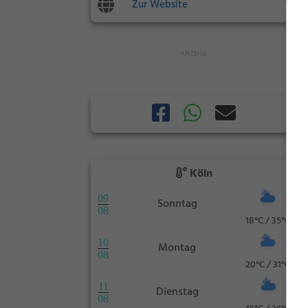
Zur Website
Köln
09
Sonntag
08
18°C / 35°C
10
Montag
08
20°C / 31°C
11
Dienstag
08