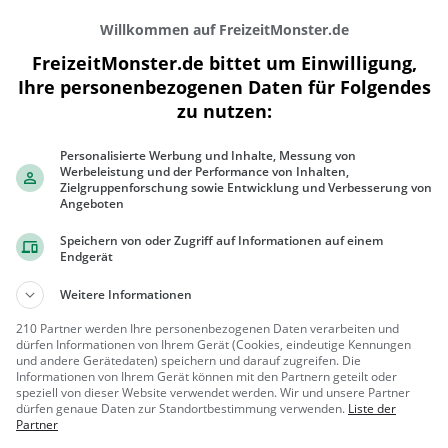
Willkommen auf FreizeitMonster.de
FreizeitMonster.de bittet um Einwilligung,
Ihre personenbezogenen Daten für Folgendes
zu nutzen:
Personalisierte Werbung und Inhalte, Messung von
300 m
Werbeleistung und der Performance von Inhalten,
500 ft
Zielgruppenforschung sowie Entwicklung und Verbesserung von
Angeboten
Speichern von oder Zugriff auf Informationen auf einem
Endgerät
Gaststätten in der Nähe von
Café Mitt
Weitere Informationen
210 Partner werden Ihre personenbezogenen Daten verarbeiten und
Pizza Boy
dürfen Informationen von Ihrem Gerät (Cookies, eindeutige Kennungen
und andere Gerätedaten) speichern und darauf zugreifen. Die
Asiatisches Restaurant in Köln
Informationen von Ihrem Gerät können mit den Partnern geteilt oder
speziell von dieser Website verwendet werden. Wir und unsere Partner
Köln
Restaura
dürfen genaue Daten zur Standortbestimmung verwenden.
Liste der
Partner
nt, Asiatisch,