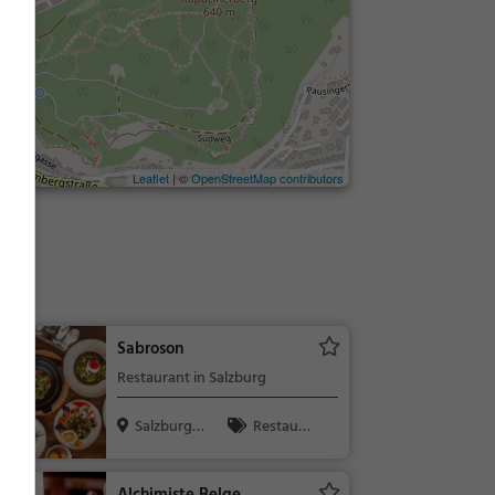
Leaflet
| ©
OpenStreetMap contributors
use
Sabroson
Restaurant in Salzburg
Salzburg,
Restaura
Österreich
nt, Abendess
en, Mittages