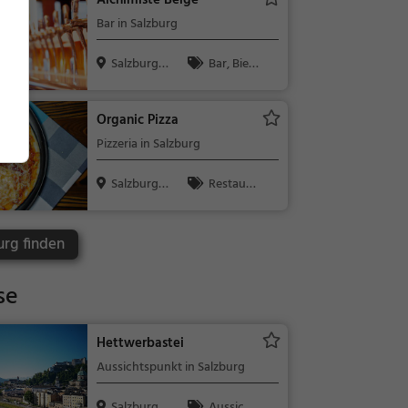
Alchimiste Belge
sen
Bar in Salzburg
Salzburg,
Bar, Bier,
Österreich
Wein, Snacks
/ Getränke
Organic Pizza
Pizzeria in Salzburg
Salzburg,
Restaura
Österreich
nt, Pizza, Abe
ndessen, Itali
urg finden
enisch, Mitta
gessen
se
Hettwerbastei
Aussichtspunkt in Salzburg
Salzburg,
Aussicht