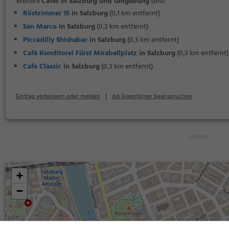
Weitere
Cafés in Salzburg und Umgebung
sind:
Röstzimmer 15
in Salzburg
(0,1 km entfernt)
San Marco
in Salzburg
(0,2 km entfernt)
Piccadilly Shishabar
in Salzburg
(0,3 km entfernt)
Café Konditorei Fürst Mirabellplatz
in Salzburg
(0,3 km entfernt)
Cafe Classic
in Salzburg
(0,3 km entfernt)
|
Eintrag verbessern oder melden
Als Eigentümer beanspruchen
+
−