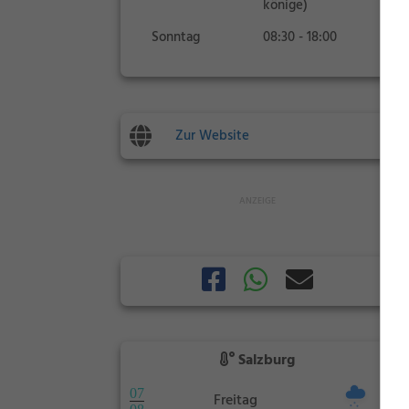
könige)
Sonntag
08:30 - 18:00
Zur Website
Salzburg
07
Freitag