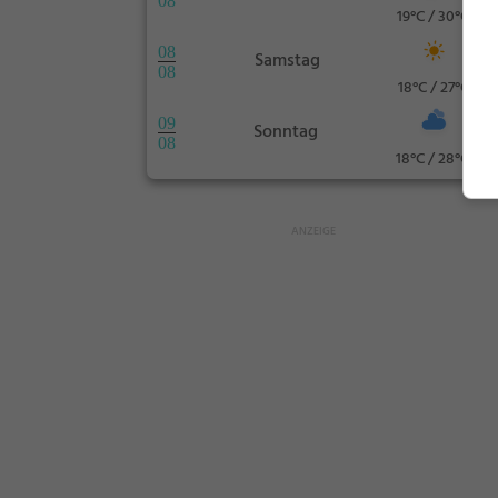
08
19°C / 30°C
08
Samstag
08
18°C / 27°C
09
Sonntag
08
18°C / 28°C