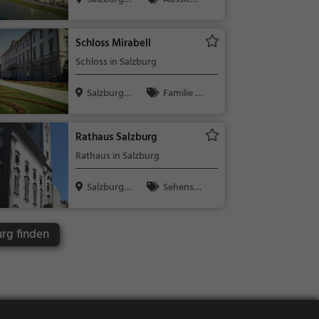
Österreich
spunkt, Fami
lie & Kinder,
Schloss Mirabell
Natur
Schloss in Salzburg
Salzburg,
Familie &
Österreich
Kinder, Sehe
nswürdigkeit
Rathaus Salzburg
Rathaus in Salzburg
Salzburg,
Sehensw
Österreich
ürdigkeit
urg finden