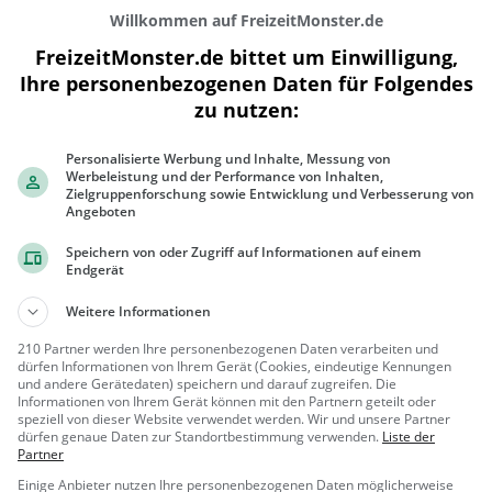
Willkommen auf FreizeitMonster.de
FreizeitMonster.de bittet um Einwilligung,
Ihre personenbezogenen Daten für Folgendes
zu nutzen:
300 m
Personalisierte Werbung und Inhalte, Messung von
1000 ft
Werbeleistung und der Performance von Inhalten,
Zielgruppenforschung sowie Entwicklung und Verbesserung von
Angeboten
Speichern von oder Zugriff auf Informationen auf einem
Endgerät
Gaststätten in der Nähe von
Coffeeho
Weitere Informationen
Ludwig
210 Partner werden Ihre personenbezogenen Daten verarbeiten und
dürfen Informationen von Ihrem Gerät (Cookies, eindeutige Kennungen
Burger-Restaurant in Salzburg
und andere Gerätedaten) speichern und darauf zugreifen. Die
Informationen von Ihrem Gerät können mit den Partnern geteilt oder
speziell von dieser Website verwendet werden. Wir und unsere Partner
Salzburg,
Restaura
dürfen genaue Daten zur Standortbestimmung verwenden.
Liste der
Österreich
nt, Burger, A
Partner
bendessen,
Einige Anbieter nutzen Ihre personenbezogenen Daten möglicherweise