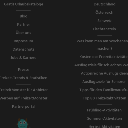
Gratis Urlaubskataloge
Deutschland
Österreich
Blog
Schweiz
Partner
Liechtenstein
Über uns
Impressum
Was kann man am Wochene
machen?
Datenschutz
Kostenlose Freizeitaktivitäte
Jobs & Karriere
Ausflugsziele für schlechtes We
Presse
Actionreiche Ausflugsidee
Freizeit-Trends & Statistiken
Ausflugsziele für Senioren
FreizeitMonster für Anbieter
Tipps für den Familienausflu
Werben auf FreizeitMonster
Top 80 Freizeitaktivitäten
Partnerportal
Frühling-Aktivitäten
Sommer-Aktivitäten
Herbst-Aktivitäten