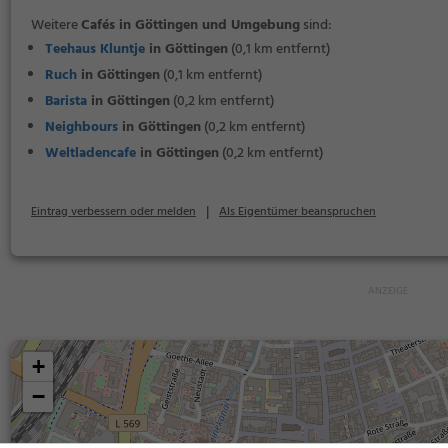
Weitere
Cafés in Göttingen und Umgebung
sind:
Teehaus Kluntje
in Göttingen
(0,1 km entfernt)
Ruch
in Göttingen
(0,1 km entfernt)
Barista
in Göttingen
(0,2 km entfernt)
Neighbours
in Göttingen
(0,2 km entfernt)
Weltladencafe
in Göttingen
(0,2 km entfernt)
|
Eintrag verbessern oder melden
Als Eigentümer beanspruchen
+
−