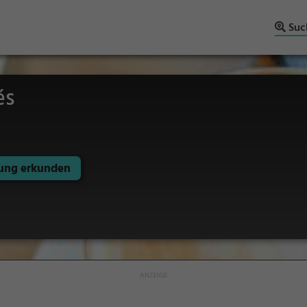
Suc
és
ng erkunden