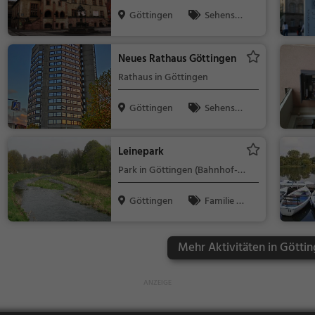
Göttingen
Sehensw
ürdigkeit
Neues Rathaus Göttingen
Rathaus in Göttingen
Göttingen
Sehensw
ürdigkeit
Leinepark
Park in Göttingen (Bahnhof-
West)
Göttingen
Familie &
Kinder, Natur
Mehr Aktivitäten in Göttin