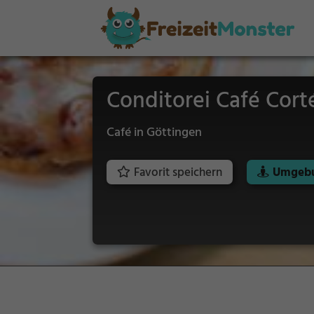
Conditorei Café Cort
Café in Göttingen
Favorit speichern
Umgebu