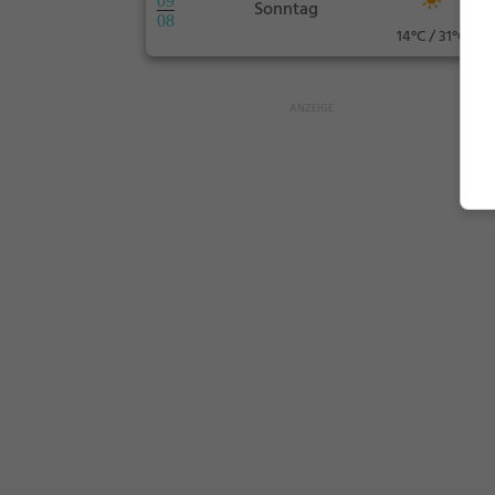
09
Sonntag
08
14°C / 31°C