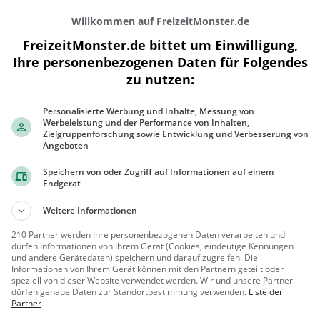
Willkommen auf FreizeitMonster.de
FreizeitMonster.de bittet um Einwilligung,
Ihre personenbezogenen Daten für Folgendes
zu nutzen:
Personalisierte Werbung und Inhalte, Messung von
200 m
Werbeleistung und der Performance von Inhalten,
500 ft
Zielgruppenforschung sowie Entwicklung und Verbesserung von
Angeboten
Speichern von oder Zugriff auf Informationen auf einem
Endgerät
Gaststätten in der Nähe von
Conditore
Weitere Informationen
210 Partner werden Ihre personenbezogenen Daten verarbeiten und
Eislust
dürfen Informationen von Ihrem Gerät (Cookies, eindeutige Kennungen
und andere Gerätedaten) speichern und darauf zugreifen. Die
Eisdiele in Göttingen
Informationen von Ihrem Gerät können mit den Partnern geteilt oder
speziell von dieser Website verwendet werden. Wir und unsere Partner
Göttingen
Eiscafé /
dürfen genaue Daten zur Standortbestimmung verwenden.
Liste der
Partner
Eisdiele, Eisdi