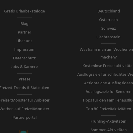
Gratis Urlaubskataloge
Deutschland
Österreich
Blog
Schweiz
Partner
Liechtenstein
Über uns
Impressum
Was kann man am Wochene
machen?
Datenschutz
Kostenlose Freizeitaktivitäte
Jobs & Karriere
Ausflugsziele für schlechtes We
Presse
Actionreiche Ausflugsidee
Freizeit-Trends & Statistiken
Ausflugsziele für Senioren
FreizeitMonster für Anbieter
Tipps für den Familienausflu
Werben auf FreizeitMonster
Top 80 Freizeitaktivitäten
Partnerportal
Frühling-Aktivitäten
Sommer-Aktivitäten