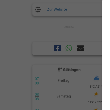
Zur Website
Göttingen
07
Freitag
08
13°C / 21°C
08
Samstag
08
11°C / 26°C