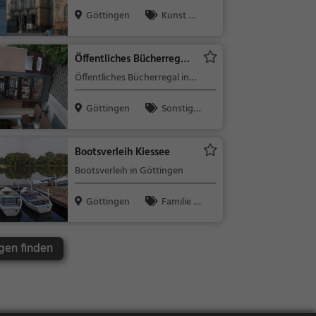
Göttingen
Kunst &
Museen
Öffentliches Bücherregal
Göttingen
Öffentliches Bücherregal in
Göttingen (Danziger Straße)
Göttingen
Sonstige
s
Bootsverleih Kiessee
Bootsverleih in Göttingen
Göttingen
Familie &
Kinder, Natu
r
gen finden