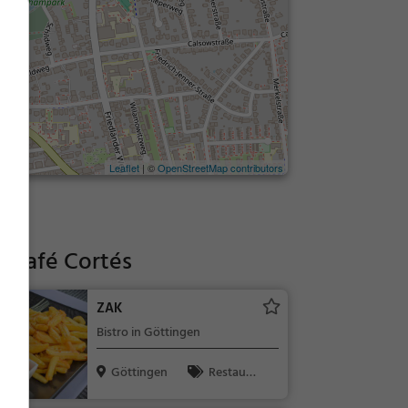
Leaflet
| ©
OpenStreetMap contributors
i Café Cortés
ZAK
Bistro in Göttingen
Göttingen
Restaura
nt, Bar, Bistr