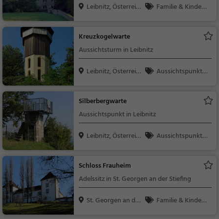
Leibnitz, Österreic
Familie & Kinder,
h
Sehenswürdigkeit
Kreuzkogelwarte
Aussichtsturm in Leibnitz
Leibnitz, Österreic
Aussichtspunkt, F
h
amilie & Kinder, Natu
r
Silberbergwarte
Aussichtspunkt in Leibnitz
Leibnitz, Österreic
Aussichtspunkt, F
h
amilie & Kinder, Natu
r
Schloss Frauheim
Adelssitz in St. Georgen an der Stiefing
St. Georgen an der
Familie & Kinder,
S...
Sehenswürdigkeit