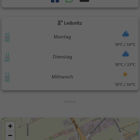
Leibnitz
10
Montag
08
19°C / 34°C
11
Dienstag
08
18°C / 33°C
12
Mittwoch
08
15°C / 30°C
+
−