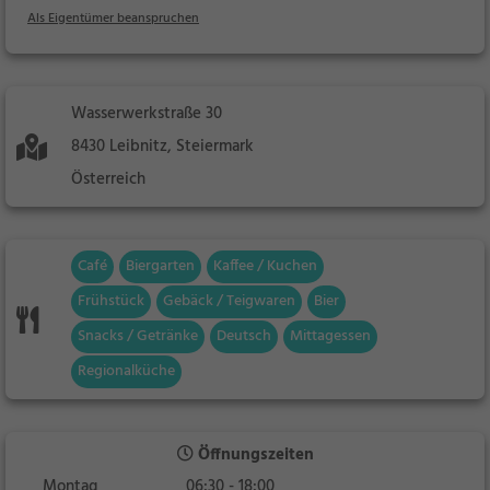
Als Eigentümer beanspruchen
Wasserwerkstraße 30
8430 Leibnitz, Steiermark
Österreich
Café
Biergarten
Kaffee / Kuchen
Frühstück
Gebäck / Teigwaren
Bier
Snacks / Getränke
Deutsch
Mittagessen
Regionalküche
Öffnungszeiten
Montag
06:30 - 18:00