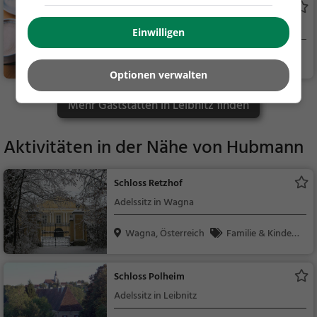
Okei
ch, Snacks / Getränk
Café in Gralla
e
Einwilligen
Gralla, Österreich
Café, Kaffee / Kuc
hen, Frühstück, Gebä
Optionen verwalten
ck / Teigwaren
Mehr Gaststätten in Leibnitz finden
Aktivitäten in der Nähe von
Hubmann
Schloss Retzhof
Adelssitz in Wagna
Wagna, Österreich
Familie & Kinder,
Sehenswürdigkeit
Schloss Polheim
Adelssitz in Leibnitz