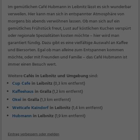
Im gemütlichen Café Hubmann in Leibnitz lässt es sich wunderbar
verweilen. Hier kann man sich in entspannter Atmosphäre von
morgens bis abends verwöhnen lassen. Ob man sich auf ein
gemütliches Frühstück freut, Lust auf köstlichen Kuchen verspürt
oder regionale Spezialitäten kosten möchte – hier wird man
garantiert fündig. Dazu gibt es eine vielfältige Auswahl an Kaffee
und Biersorten. Egal ob man alleine zum Entspannen kommen
möchte, oder mit Freunden und Familie – das Café Hubmann ist
immer einen Besuch wert.
Weitere
Cafés in Leibnitz und Umgebung
sind:
Cup Cafe
in Leibnitz
(0,3 km entfernt)
Kaffeehaus
in Gralla
(1,2 km entfernt)
Okei
in Gralla
(1,3 km entfernt)
Wettcafe Kaindorf
in Leibnitz
(1,4 km entfernt)
Hubmann
in Leibnitz
(1,9 km entfernt)
Eintrag verbessern oder melden