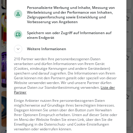
Leibnitz, Österreic
Bar, Restaurant,
h
Grill, Snacks / Geträn
Personalisierte Werbung und Inhalte, Messung von
Werbeleistung und der Performance von Inhalten,
ke, Bier, Wein, Amerik
Zielgruppenforschung sowie Entwicklung und
Sports
anisch, Burger, Sand
Verbesserung von Angeboten
Bar in Leibnitz
wiches, Steak House
Speichern von oder Zugriff auf Informationen auf
einem Endgerät
Leibnitz, Österreic
Bar, Café, Bier, W
h
ein, Snacks / Getränk
Weitere Informationen
e, Kaffee / Kuchen, Fr
KIBO Lounge und Shisha
210 Partner werden Ihre personenbezogenen Daten
ühstück, Gebäck / Tei
verarbeiten und dürfen Informationen von Ihrem Gerät
Bar in Gralla
gwaren
(Cookies, eindeutige Kennungen und andere Gerätedaten)
speichern und darauf zugreifen. Die Informationen von Ihrem
Gerät können mit den Partnern geteilt oder speziell von dieser
Gralla, Österreich
Bar, Bier, Wein, Sn
Website verwendet werden. Wir und unsere Partner dürfen
acks / Getränke
genaue Daten zur Standortbestimmung verwenden.
Liste der
Partner
Kaffeehaus
Einige Anbieter nutzen Ihre personenbezogenen Daten
Café in Gralla
möglicherweise auf Grundlage ihres berechtigten Interesses.
Dagegen können Sie unten über den Button zum Verwalten
Ihrer Optionen Einspruch erheben. Unten auf dieser Seite oder
Gralla, Österreich
Café, Kaffee / Kuc
im Menü der Website finden Sie einen Link, über den Sie die
Einwilligung in die Datenschutz- und Cookie-Einstellungen
hen, Frühstück, Gebä
verwalten oder widerrufen können.
ck / Teigwaren, Brun