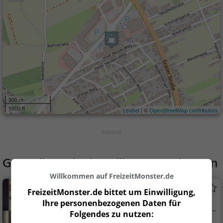
300 m
1000 ft
Leaflet
| ©
OpenStreetMap contributors
Gaststätten in der Nähe von
Hubmann
Willkommen auf FreizeitMonster.de
Rockstar Leibnitz
FreizeitMonster.de bittet um Einwilligung,
Bar in Leibnitz
Ihre personenbezogenen Daten für
Folgendes zu nutzen: