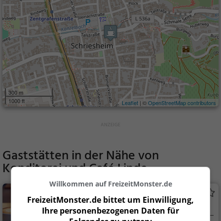
300 m
1000 ft
Leaflet
| ©
OpenStreetMap contributors
Gaststätten in der Nähe von
Konditorei und Café Linde
Willkommen auf FreizeitMonster.de
Mitten drin
FreizeitMonster.de bittet um Einwilligung,
Café in Schriesheim
Ihre personenbezogenen Daten für