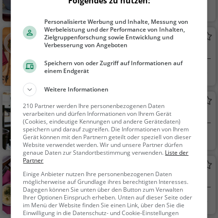
Folgendes zu nutzen:
Schriesheim
Café, Kaffee / Kuc
hen, Frühstück, Gebä
Personalisierte Werbung und Inhalte, Messung von
ck / Teigwaren
Werbeleistung und der Performance von Inhalten,
Goldener Hirsch
Zielgruppenforschung sowie Entwicklung und
Verbesserung von Angeboten
Restaurant in Schriesheim
Speichern von oder Zugriff auf Informationen auf
Schriesheim
Restaurant, Aben
einem Endgerät
dessen, Mittagessen
Weitere Informationen
HandWerk
210 Partner werden Ihre personenbezogenen Daten
Bar in Schriesheim
verarbeiten und dürfen Informationen von Ihrem Gerät
(Cookies, eindeutige Kennungen und andere Gerätedaten)
speichern und darauf zugreifen. Die Informationen von Ihrem
Schriesheim
Bar, Bier, Wein, Sn
Gerät können mit den Partnern geteilt oder speziell von dieser
Website verwendet werden. Wir und unsere Partner dürfen
acks / Getränke
genaue Daten zur Standortbestimmung verwenden.
Liste der
Partner
Caspian
Einige Anbieter nutzen Ihre personenbezogenen Daten
Restaurant in Schriesheim
möglicherweise auf Grundlage ihres berechtigten Interesses.
Dagegen können Sie unten über den Button zum Verwalten
Ihrer Optionen Einspruch erheben. Unten auf dieser Seite oder
Schriesheim
Restaurant, Aben
im Menü der Website finden Sie einen Link, über den Sie die
dessen, Mittagessen
Einwilligung in die Datenschutz- und Cookie-Einstellungen