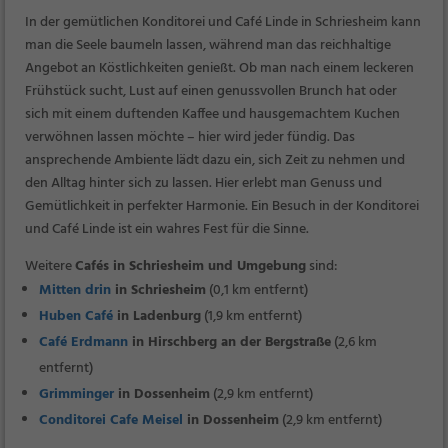
In der gemütlichen Konditorei und Café Linde in Schriesheim kann
man die Seele baumeln lassen, während man das reichhaltige
Angebot an Köstlichkeiten genießt. Ob man nach einem leckeren
Frühstück sucht, Lust auf einen genussvollen Brunch hat oder
sich mit einem duftenden Kaffee und hausgemachtem Kuchen
verwöhnen lassen möchte – hier wird jeder fündig. Das
ansprechende Ambiente lädt dazu ein, sich Zeit zu nehmen und
den Alltag hinter sich zu lassen. Hier erlebt man Genuss und
Gemütlichkeit in perfekter Harmonie. Ein Besuch in der Konditorei
und Café Linde ist ein wahres Fest für die Sinne.
Weitere
Cafés in Schriesheim und Umgebung
sind:
Mitten drin
in Schriesheim
(0,1 km entfernt)
Huben Café
in Ladenburg
(1,9 km entfernt)
Café Erdmann
in Hirschberg an der Bergstraße
(2,6 km
entfernt)
Grimminger
in Dossenheim
(2,9 km entfernt)
Conditorei Cafe Meisel
in Dossenheim
(2,9 km entfernt)