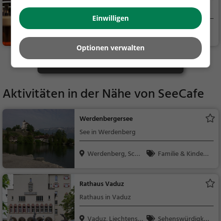
eutsch, Mittagessen,
Bar in Buchs SG
Regionalküche, Aben
Einwilligen
dessen
Buchs SG, Schweiz
Bar, Bier, Wein, Sn
acks / Getränke
Optionen verwalten
Mehr Gaststätten in Buchs SG finden
Aktivitäten in der Nähe von
SeeCafe
Werdenbergersee
See in Werdenberg
Werdenberg, Sch
Familie & Kinder,
weiz
Natur, See
Rathaus Vaduz
Rathaus in Vaduz
Vaduz, Liechtenste
Sehenswürdigkei