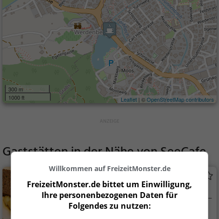
300 m
1000 ft
Leaflet
| ©
OpenStreetMap contributors
Gaststätten in der Nähe von
SeeCafe
Willkommen auf FreizeitMonster.de
Galerie am See
FreizeitMonster.de bittet um Einwilligung,
Schweizerisches Restaurant in Buchs SG
Ihre personenbezogenen Daten für
Folgendes zu nutzen:
Buchs SG, Schweiz
Restaurant, Schw