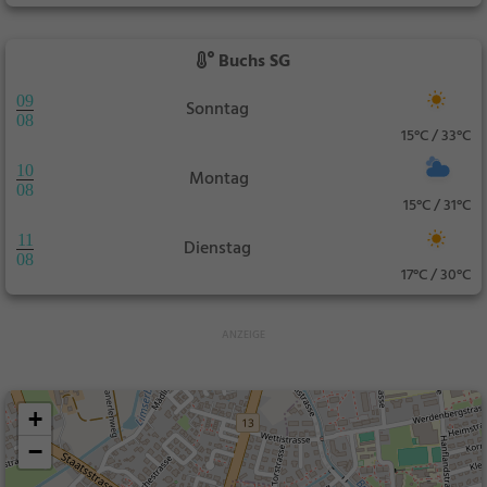
Buchs SG
09
Sonntag
08
15°C / 33°C
10
Montag
08
15°C / 31°C
11
Dienstag
08
17°C / 30°C
+
−