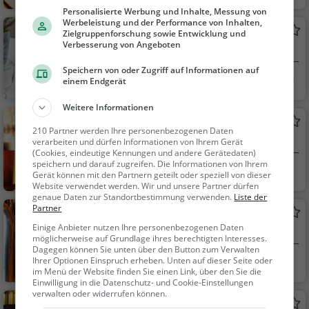
eizerisch, Regionalkü
Personalisierte Werbung und Inhalte, Messung von
che, Mittagessen, Ab
Werbeleistung und der Performance von Inhalten,
Landgasthof Werdenberg
Zielgruppenforschung sowie Entwicklung und
endessen
Verbesserung von Angeboten
Restaurant in Werdenberg
Speichern von oder Zugriff auf Informationen auf
Werdenberg, Sch
Restaurant, Aben
einem Endgerät
weiz
dessen, Mittagessen
Weitere Informationen
Bistro Werdenberg
210 Partner werden Ihre personenbezogenen Daten
Bar in Werdenberg
verarbeiten und dürfen Informationen von Ihrem Gerät
(Cookies, eindeutige Kennungen und andere Gerätedaten)
speichern und darauf zugreifen. Die Informationen von Ihrem
Werdenberg, Sch
Bar, Bier, Wein, Sn
Gerät können mit den Partnern geteilt oder speziell von dieser
weiz
acks / Getränke
Website verwendet werden. Wir und unsere Partner dürfen
genaue Daten zur Standortbestimmung verwenden.
Liste der
Partner
Falken
Einige Anbieter nutzen Ihre personenbezogenen Daten
Bar in Buchs SG
möglicherweise auf Grundlage ihres berechtigten Interesses.
Dagegen können Sie unten über den Button zum Verwalten
Ihrer Optionen Einspruch erheben. Unten auf dieser Seite oder
Buchs SG, Schweiz
Bar, Biergarten, R
im Menü der Website finden Sie einen Link, über den Sie die
estaurant, Bier, Wein,
Einwilligung in die Datenschutz- und Cookie-Einstellungen
Snacks / Getränke, D
verwalten oder widerrufen können.
Retro Bar