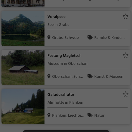
in
t
Voralpsee
See in Grabs
Grabs, Schweiz
Familie & Kinder,
Natur, See
Festung Magletsch
Museum in Oberschan
Oberschan, Schwe
Kunst & Museen
iz
Gafadurahütte
Almhütte in Planken
Planken, Liechtens
Natur
te...