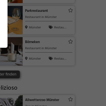
nt, Französis
ch, Mediterr
Parkrestaurant
an, Abendes
Restaurant in Münster
sen, Europäis
ch, Mittages
Münster
Restaura
sen
nt, Abendess
en, Mittages
Börneken
sen
Restaurant in Münster
Münster
Restaura
nt, Abendess
en, Mittages
ter finden
sen
lizioso
Allwetterzoo Münster