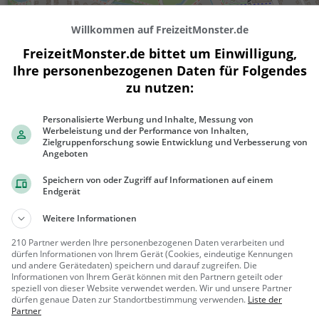
Willkommen auf FreizeitMonster.de
FreizeitMonster.de bittet um Einwilligung,
Ihre personenbezogenen Daten für Folgendes
zu nutzen:
Personalisierte Werbung und Inhalte, Messung von
Werbeleistung und der Performance von Inhalten,
200 m
Zielgruppenforschung sowie Entwicklung und Verbesserung von
500 ft
Angeboten
Speichern von oder Zugriff auf Informationen auf einem
Endgerät
Gaststätten in der Nähe von
Eis Cafe D
Weitere Informationen
210 Partner werden Ihre personenbezogenen Daten verarbeiten und
dürfen Informationen von Ihrem Gerät (Cookies, eindeutige Kennungen
Pizza Venezia
und andere Gerätedaten) speichern und darauf zugreifen. Die
Pizzeria in Münster
Informationen von Ihrem Gerät können mit den Partnern geteilt oder
speziell von dieser Website verwendet werden. Wir und unsere Partner
dürfen genaue Daten zur Standortbestimmung verwenden.
Liste der
Münster
Restaura
Partner