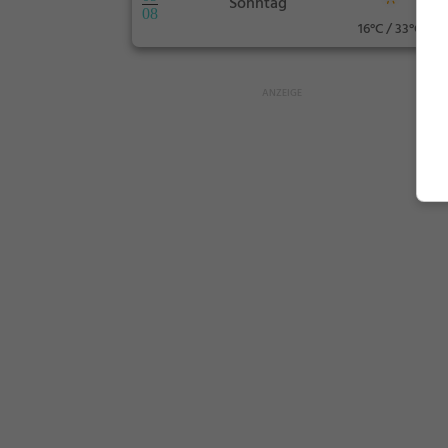
Sonntag
08
16°C / 33°C