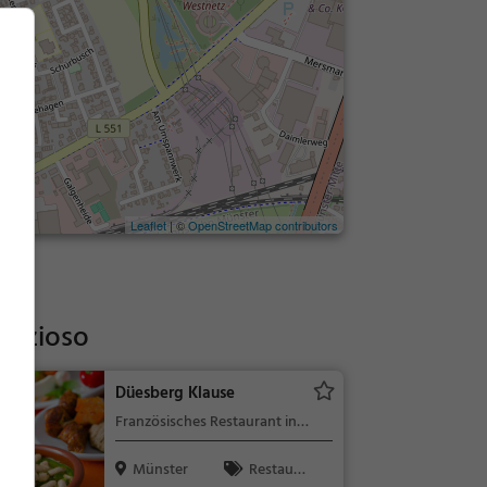
Leaflet
| ©
OpenStreetMap contributors
elizioso
Düesberg Klause
Französisches Restaurant in
Münster
Münster
Restaura