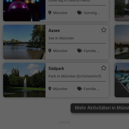
Lasertag in Deutschland
Münster
Sonstige
s
Aasee
See in Münster
Münster
Familie &
Kinder, Natu
r, See
Südpark
Park in Münster (Schützenhof)
Münster
Familie &
Kinder, Natur
Mehr Aktivitäten in Münst