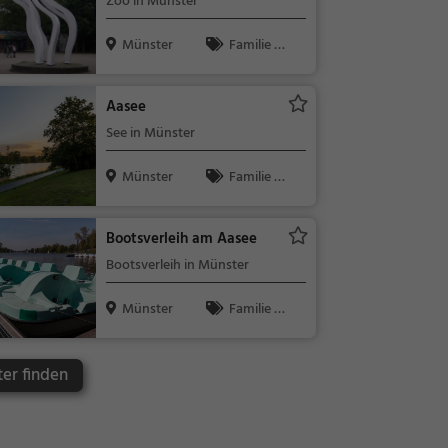
Zoo in Münster
Münster
Familie &
Kinder, Natu
r
Aasee
See in Münster
Münster
Familie &
Kinder, Natu
r, See
Bootsverleih am Aasee
Bootsverleih in Münster
Münster
Familie &
Kinder, Natu
r
er finden