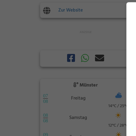
Zur Website
Münster
07
Freitag
08
14°C / 25°C
08
Samstag
08
12°C / 28°C
09