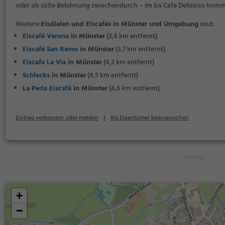
oder als süße Belohnung zwischendurch – im Eis Cafe Delizioso kommt 
Weitere
Eisdielen und Eiscafés in Münster und Umgebung
sind:
Eiscafé Verona
in Münster
(2,4 km entfernt)
Eiscafé San Remo
in Münster
(3,7 km entfernt)
Eiscafe La Via
in Münster
(4,2 km entfernt)
Schlecks
in Münster
(4,5 km entfernt)
La Perla Eiscafé
in Münster
(4,6 km entfernt)
|
Eintrag verbessern oder melden
Als Eigentümer beanspruchen
+
−