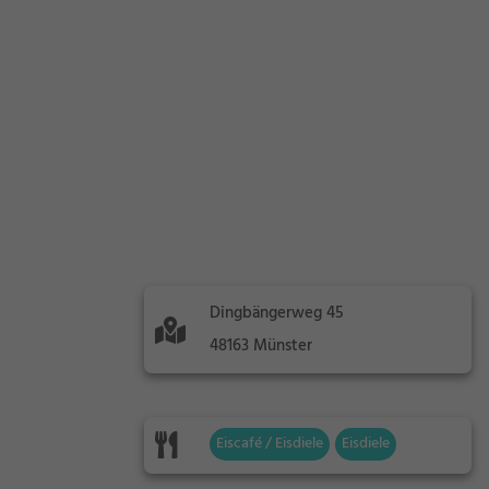
Dingbängerweg 45
48163 Münster
Eiscafé / Eisdiele
Eisdiele