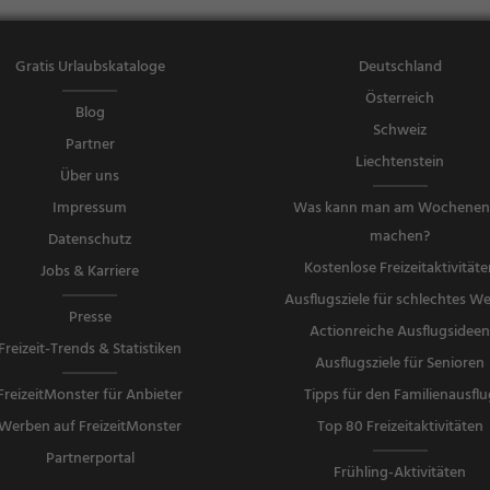
Gratis Urlaubskataloge
Deutschland
Österreich
Blog
Schweiz
Partner
Liechtenstein
Über uns
Impressum
Was kann man am Wochene
machen?
Datenschutz
Kostenlose Freizeitaktivitäte
Jobs & Karriere
Ausflugsziele für schlechtes We
Presse
Actionreiche Ausflugsidee
Freizeit-Trends & Statistiken
Ausflugsziele für Senioren
FreizeitMonster für Anbieter
Tipps für den Familienausflu
Werben auf FreizeitMonster
Top 80 Freizeitaktivitäten
Partnerportal
Frühling-Aktivitäten