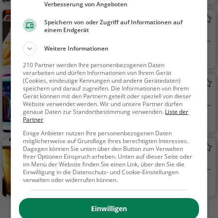
änke, Cocktails
Verbesserung von Angeboten
La Pampa
Speichern von oder Zugriff auf Informationen auf
einem Endgerät
Argentinisches Restaurant in Aachen
Weitere Informationen
Aachen
Restaurant, Arge
ntinisch, Lateinameri
210 Partner werden Ihre personenbezogenen Daten
verarbeiten und dürfen Informationen von Ihrem Gerät
kanisch, Steak House,
(Cookies, eindeutige Kennungen und andere Gerätedaten)
Chrystall Pub
Mittagessen, Abende
speichern und darauf zugreifen. Die Informationen von Ihrem
Bar in Aachen
Gerät können mit den Partnern geteilt oder speziell von dieser
ssen
Website verwendet werden. Wir und unsere Partner dürfen
genaue Daten zur Standortbestimmung verwenden.
Liste der
Aachen
Bar, Bier, Wein, Sn
Partner
acks / Getränke
Einige Anbieter nutzen Ihre personenbezogenen Daten
möglicherweise auf Grundlage ihres berechtigten Interesses.
Die Kanzlei
Dagegen können Sie unten über den Button zum Verwalten
Ihrer Optionen Einspruch erheben. Unten auf dieser Seite oder
Kneipe in Aachen
im Menü der Website finden Sie einen Link, über den Sie die
Einwilligung in die Datenschutz- und Cookie-Einstellungen
verwalten oder widerrufen können.
Aachen
Bar, Bier, Wein, Sn
acks / Getränke
Einwilligen
Mehr Gaststätten in Aachen finden