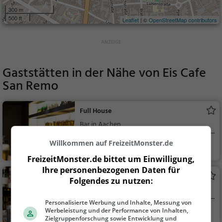
300 m
500 ft
Leaflet
| ©
OpenStreetMap contributors
Gaststätten in der Nähe von
Eis Cafe
San Remo
Full House
Bar in Aachen
Willkommen auf FreizeitMonster.de
Aachen
Bar, Bier, Wein, Sn
acks / Getränke
FreizeitMonster.de bittet um Einwilligung,
Ihre personenbezogenen Daten für
Lotus Lounge
Folgendes zu nutzen:
Bar in Aachen
Personalisierte Werbung und Inhalte, Messung von
Werbeleistung und der Performance von Inhalten,
Aachen
Bar, Snacks / Getr
Zielgruppenforschung sowie Entwicklung und