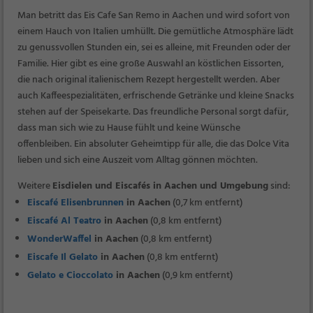
Man betritt das Eis Cafe San Remo in Aachen und wird sofort von
einem Hauch von Italien umhüllt. Die gemütliche Atmosphäre lädt
zu genussvollen Stunden ein, sei es alleine, mit Freunden oder der
Familie. Hier gibt es eine große Auswahl an köstlichen Eissorten,
die nach original italienischem Rezept hergestellt werden. Aber
auch Kaffeespezialitäten, erfrischende Getränke und kleine Snacks
stehen auf der Speisekarte. Das freundliche Personal sorgt dafür,
dass man sich wie zu Hause fühlt und keine Wünsche
offenbleiben. Ein absoluter Geheimtipp für alle, die das Dolce Vita
lieben und sich eine Auszeit vom Alltag gönnen möchten.
Weitere
Eisdielen und Eiscafés in Aachen und Umgebung
sind:
Eiscafé Elisenbrunnen
in Aachen
(0,7 km entfernt)
Eiscafé Al Teatro
in Aachen
(0,8 km entfernt)
WonderWaffel
in Aachen
(0,8 km entfernt)
Eiscafe Il Gelato
in Aachen
(0,8 km entfernt)
Gelato e Cioccolato
in Aachen
(0,9 km entfernt)