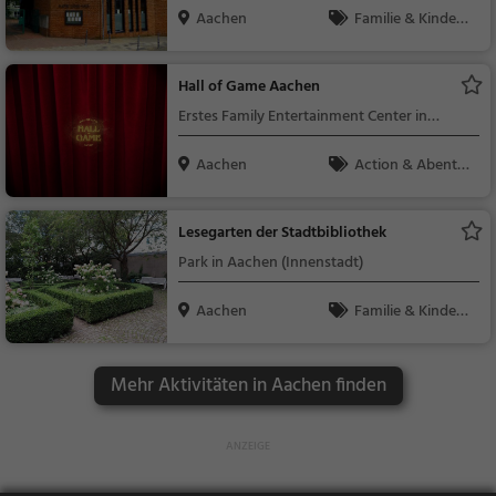
Aachen
Familie & Kinder,
Natur
Hall of Game Aachen
Erstes Family Entertainment Center in
Aachen - direkt am Bushof
Aachen
Action & Abente
uer, Familie & Kinder
Lesegarten der Stadtbibliothek
Park in Aachen (Innenstadt)
Aachen
Familie & Kinder,
Natur
Mehr Aktivitäten in Aachen finden