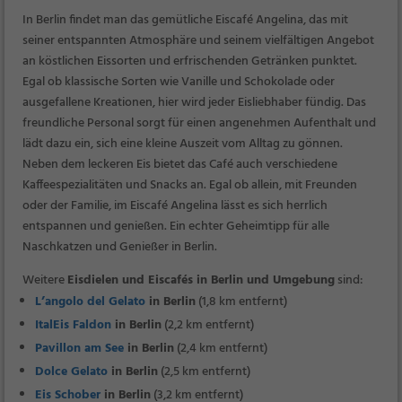
In Berlin findet man das gemütliche Eiscafé Angelina, das mit
seiner entspannten Atmosphäre und seinem vielfältigen Angebot
an köstlichen Eissorten und erfrischenden Getränken punktet.
Egal ob klassische Sorten wie Vanille und Schokolade oder
ausgefallene Kreationen, hier wird jeder Eisliebhaber fündig. Das
freundliche Personal sorgt für einen angenehmen Aufenthalt und
lädt dazu ein, sich eine kleine Auszeit vom Alltag zu gönnen.
Neben dem leckeren Eis bietet das Café auch verschiedene
Kaffeespezialitäten und Snacks an. Egal ob allein, mit Freunden
oder der Familie, im Eiscafé Angelina lässt es sich herrlich
entspannen und genießen. Ein echter Geheimtipp für alle
Naschkatzen und Genießer in Berlin.
Weitere
Eisdielen und Eiscafés in Berlin und Umgebung
sind:
L’angolo del Gelato
in Berlin
(1,8 km entfernt)
ItalEis Faldon
in Berlin
(2,2 km entfernt)
Pavillon am See
in Berlin
(2,4 km entfernt)
Dolce Gelato
in Berlin
(2,5 km entfernt)
Eis Schober
in Berlin
(3,2 km entfernt)