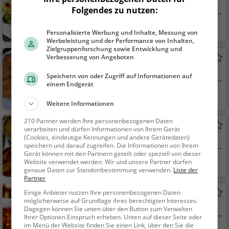
Steakhaus in Berlin
Folgendes zu nutzen:
Berlin
Restaurant, Steak
Personalisierte Werbung und Inhalte, Messung von
House, Abendessen,
Werbeleistung und der Performance von Inhalten,
Zielgruppenforschung sowie Entwicklung und
Mittagessen
Verbesserung von Angeboten
Restaurant Kleens Bar
Deutsches Restaurant in Berlin
Speichern von oder Zugriff auf Informationen auf
einem Endgerät
Berlin
Restaurant, Deuts
Weitere Informationen
ch, Mittagessen, Abe
ndessen, Europäisch
210 Partner werden Ihre personenbezogenen Daten
Tikka Haus
verarbeiten und dürfen Informationen von Ihrem Gerät
(Cookies, eindeutige Kennungen und andere Gerätedaten)
Indisches Restaurant in Berlin
speichern und darauf zugreifen. Die Informationen von Ihrem
Gerät können mit den Partnern geteilt oder speziell von dieser
Berlin
Restaurant, Indis
Website verwendet werden. Wir und unsere Partner dürfen
genaue Daten zur Standortbestimmung verwenden.
Liste der
ch, Asiatisch, Abende
Partner
ssen, Mittagessen, Ve
Zugpferd
Einige Anbieter nutzen Ihre personenbezogenen Daten
getarisch, Vegan, Pak
möglicherweise auf Grundlage ihres berechtigten Interesses.
Kneipe in Berlin
istanisch
Dagegen können Sie unten über den Button zum Verwalten
Ihrer Optionen Einspruch erheben. Unten auf dieser Seite oder
im Menü der Website finden Sie einen Link, über den Sie die