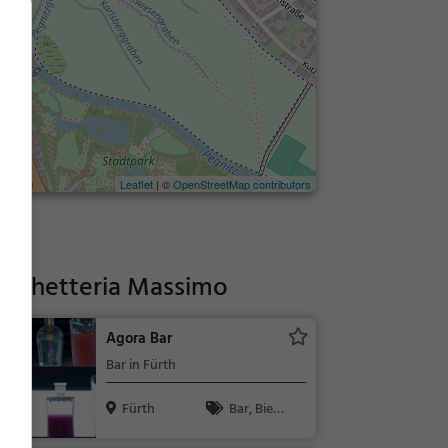
Leaflet
| ©
OpenStreetMap contributors
ruschetteria Massimo
Agora Bar
Bar in Fürth
Fürth
Bar, Bier,
Wein, Snacks