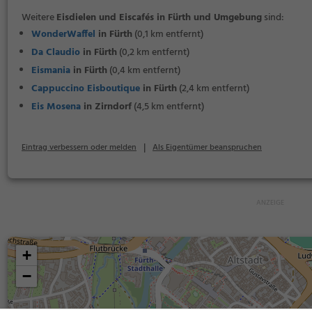
Weitere
Eisdielen und Eiscafés in Fürth und Umgebung
sind:
WonderWaffel
in Fürth
(0,1 km entfernt)
Da Claudio
in Fürth
(0,2 km entfernt)
Eismania
in Fürth
(0,4 km entfernt)
Cappuccino Eisboutique
in Fürth
(2,4 km entfernt)
Eis Mosena
in Zirndorf
(4,5 km entfernt)
|
Eintrag verbessern oder melden
Als Eigentümer beanspruchen
+
−