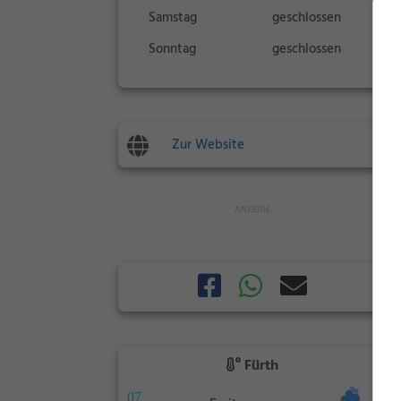
Samstag
geschlossen
Sonntag
geschlossen
Zur Website
Fürth
07