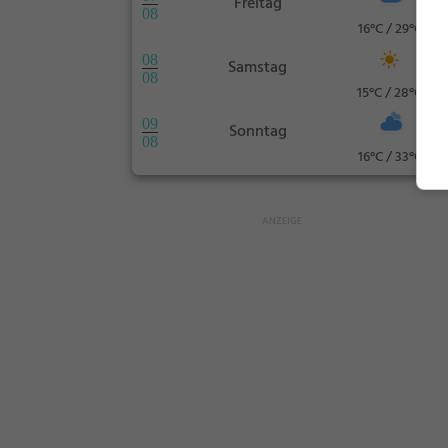
Freitag
08
16°C / 29°C
08
Samstag
08
15°C / 28°C
09
Sonntag
08
16°C / 33°C