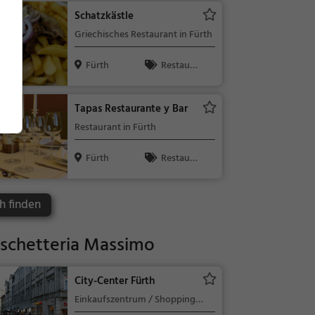
/ Getränke
Schatzkästle
Griechisches Restaurant in Fürth
Fürth
Restaura
nt, Griechisc
h, Gyros, Mit
Tapas Restaurante y Bar
tagessen, Ab
Restaurant in Fürth
endessen
Fürth
Restaura
nt, Abendess
en, Mittages
h finden
sen
uschetteria Massimo
City-Center Fürth
Einkaufszentrum / Shopping