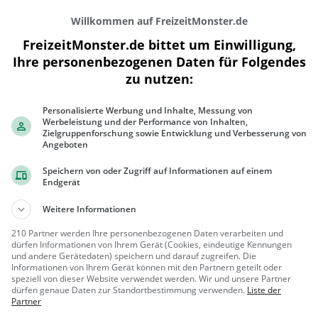
Willkommen auf FreizeitMonster.de
FreizeitMonster.de bittet um Einwilligung,
Ihre personenbezogenen Daten für Folgendes
zu nutzen:
Personalisierte Werbung und Inhalte, Messung von
300 m
Werbeleistung und der Performance von Inhalten,
1000 ft
Zielgruppenforschung sowie Entwicklung und Verbesserung von
Angeboten
Speichern von oder Zugriff auf Informationen auf einem
Endgerät
Gaststätten in der Nähe von
Eiscafé B
Weitere Informationen
210 Partner werden Ihre personenbezogenen Daten verarbeiten und
Cafe Luise
dürfen Informationen von Ihrem Gerät (Cookies, eindeutige Kennungen
und andere Gerätedaten) speichern und darauf zugreifen. Die
Café in Fürth
Informationen von Ihrem Gerät können mit den Partnern geteilt oder
speziell von dieser Website verwendet werden. Wir und unsere Partner
Fürth
Café, Kaff
dürfen genaue Daten zur Standortbestimmung verwenden.
Liste der
Partner
ee / Kuchen,