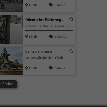
Mall in Fürth
Fürth
Einkaufe
n & Shoppin
g
Öffentliches Bücherregal
Fürth
Öffentliches Bücherregal in Fürth
(Altstadt)
Fürth
Sonstige
s
Centaurenbrunnen
Sehenswürdigkeit in Fürth
Fürth
Sehensw
ürdigkeit
h finden