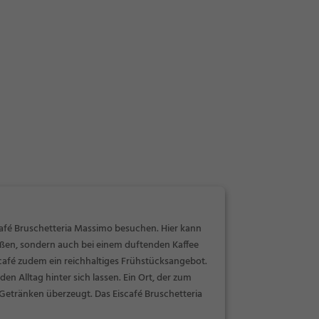
scafé Bruschetteria Massimo besuchen. Hier kann
ießen, sondern auch bei einem duftenden Kaffee
café zudem ein reichhaltiges Frühstücksangebot.
n Alltag hinter sich lassen. Ein Ort, der zum
 Getränken überzeugt. Das Eiscafé Bruschetteria