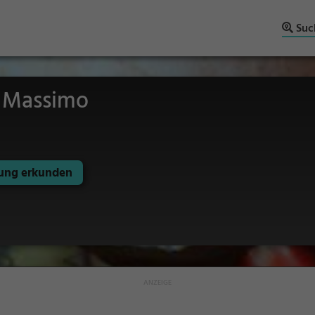
Suc
a Massimo
ng erkunden