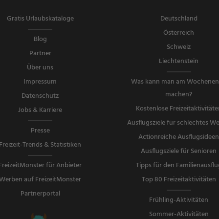
Gratis Urlaubskataloge
Deutschland
Österreich
Blog
Schweiz
Partner
Liechtenstein
Über uns
Impressum
Was kann man am Wochene
machen?
Datenschutz
Kostenlose Freizeitaktivitäte
Jobs & Karriere
Ausflugsziele für schlechtes We
Presse
Actionreiche Ausflugsidee
Freizeit-Trends & Statistiken
Ausflugsziele für Senioren
FreizeitMonster für Anbieter
Tipps für den Familienausflu
Werben auf FreizeitMonster
Top 80 Freizeitaktivitäten
Partnerportal
Frühling-Aktivitäten
Sommer-Aktivitäten