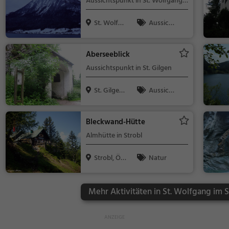
Aussichtspunkt in St. Wolfgang
im Salzkammergut
St. Wolfga
Aussicht
ng im Salz...
spunkt, Famil
ie & Kinder,
Aberseeblick
Natur
Aussichtspunkt in St. Gilgen
St. Gilgen,
Aussicht
Österrei...
spunkt, Famil
ie & Kinder,
Bleckwand-Hütte
Natur
Almhütte in Strobl
Strobl, Öst
Natur
erreich
Mehr Aktivitäten in St. Wolfgang im