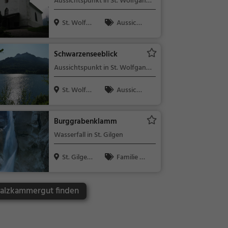
Aussichtspunkt in St. Wolfgang
im Salzkammergut
St. Wolfga
Aussicht
ng im Salz...
spunkt, Fami
lie & Kinder,
Schwarzenseeblick
Natur
Aussichtspunkt in St. Wolfgang
im Salzkammergut
St. Wolfga
Aussicht
ng im Salz...
spunkt, Fami
lie & Kinder,
Burggrabenklamm
Natur
Wasserfall in St. Gilgen
St. Gilgen,
Familie &
Österrei...
Kinder, Natu
r, Sehenswür
 Salzkammergut finden
digkeit