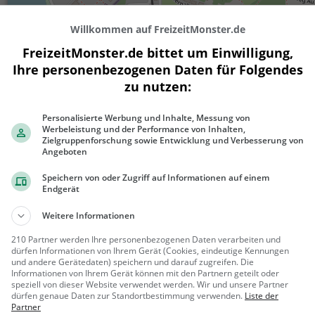
Willkommen auf FreizeitMonster.de
FreizeitMonster.de bittet um Einwilligung,
Ihre personenbezogenen Daten für Folgendes
zu nutzen:
Personalisierte Werbung und Inhalte, Messung von
Werbeleistung und der Performance von Inhalten,
300 m
Zielgruppenforschung sowie Entwicklung und Verbesserung von
1000 ft
Angeboten
Speichern von oder Zugriff auf Informationen auf einem
Endgerät
Gaststätten in der Nähe von
Stella
Weitere Informationen
210 Partner werden Ihre personenbezogenen Daten verarbeiten und
dürfen Informationen von Ihrem Gerät (Cookies, eindeutige Kennungen
Gusteria Spezialitäten
und andere Gerätedaten) speichern und darauf zugreifen. Die
Italienisches Restaurant in St.
Informationen von Ihrem Gerät können mit den Partnern geteilt oder
speziell von dieser Website verwendet werden. Wir und unsere Partner
Wolfgang im Salzkammergut
dürfen genaue Daten zur Standortbestimmung verwenden.
Liste der
St. Wolfga
Restaura
Partner