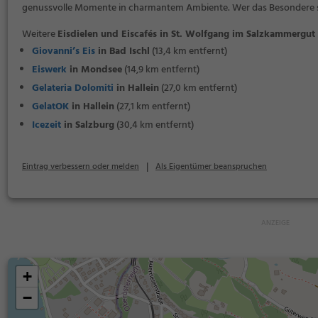
genussvolle Momente in charmantem Ambiente. Wer das Besondere sucht,
Weitere
Eisdielen und Eiscafés in St. Wolfgang im Salzkammerg
Giovanni’s Eis
in Bad Ischl
(13,4 km entfernt)
Eiswerk
in Mondsee
(14,9 km entfernt)
Gelateria Dolomiti
in Hallein
(27,0 km entfernt)
GelatOK
in Hallein
(27,1 km entfernt)
Icezeit
in Salzburg
(30,4 km entfernt)
|
Eintrag verbessern oder melden
Als Eigentümer beanspruchen
+
−