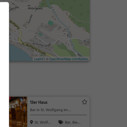
Leaflet
| ©
OpenStreetMap contributors
13er Haus
Bar in St. Wolfgang im
Salzkammergut
St. Wolfga
Bar, Bier,