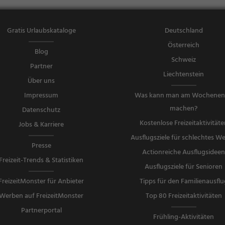
Gratis Urlaubskataloge
Deutschland
Österreich
Blog
Schweiz
Partner
Liechtenstein
Über uns
Impressum
Was kann man am Wochene
machen?
Datenschutz
Kostenlose Freizeitaktivitäte
Jobs & Karriere
Ausflugsziele für schlechtes We
Presse
Actionreiche Ausflugsidee
Freizeit-Trends & Statistiken
Ausflugsziele für Senioren
FreizeitMonster für Anbieter
Tipps für den Familienausflu
Werben auf FreizeitMonster
Top 80 Freizeitaktivitäten
Partnerportal
Frühling-Aktivitäten