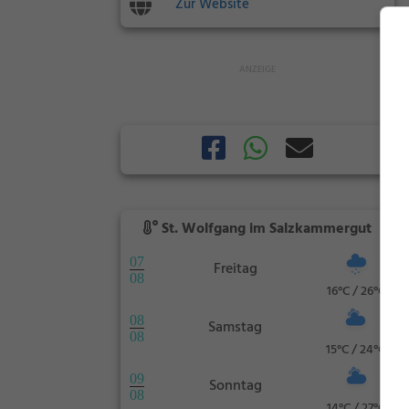
Zur Website
St. Wolfgang im Salzkammergut
07
Freitag
08
16°C / 26°C
08
Samstag
08
15°C / 24°C
09
Sonntag
08
14°C / 27°C