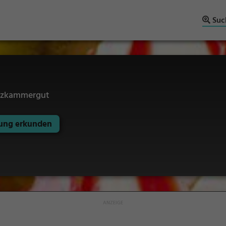
Suc
Salzkammergut
ng erkunden