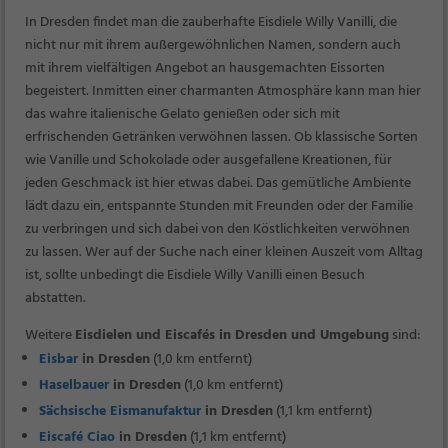
In Dresden findet man die zauberhafte Eisdiele Willy Vanilli, die
nicht nur mit ihrem außergewöhnlichen Namen, sondern auch
mit ihrem vielfältigen Angebot an hausgemachten Eissorten
begeistert. Inmitten einer charmanten Atmosphäre kann man hier
das wahre italienische Gelato genießen oder sich mit
erfrischenden Getränken verwöhnen lassen. Ob klassische Sorten
wie Vanille und Schokolade oder ausgefallene Kreationen, für
jeden Geschmack ist hier etwas dabei. Das gemütliche Ambiente
lädt dazu ein, entspannte Stunden mit Freunden oder der Familie
zu verbringen und sich dabei von den Köstlichkeiten verwöhnen
zu lassen. Wer auf der Suche nach einer kleinen Auszeit vom Alltag
ist, sollte unbedingt die Eisdiele Willy Vanilli einen Besuch
abstatten.
Weitere
Eisdielen und Eiscafés in Dresden und Umgebung
sind:
Eisbar
in Dresden
(1,0 km entfernt)
Haselbauer
in Dresden
(1,0 km entfernt)
Sächsische Eismanufaktur
in Dresden
(1,1 km entfernt)
Eiscafé Ciao
in Dresden
(1,1 km entfernt)