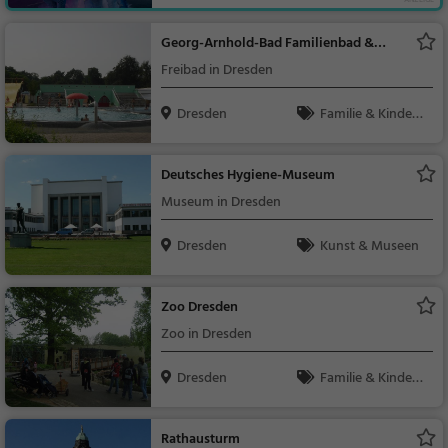
uer, Familie & Kinder
Georg-Arnhold-Bad Familienbad &
Saunalandschaft
Freibad in Dresden
Dresden
Familie & Kinder,
Sport
Deutsches Hygiene-Museum
Museum in Dresden
Dresden
Kunst & Museen
Zoo Dresden
Zoo in Dresden
Dresden
Familie & Kinder,
Natur
Rathausturm