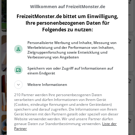
Wachstube
Willkommen auf FreizeitMonster.de
Restaurant in Dresden
FreizeitMonster.de bittet um Einwilligung,
Ihre personenbezogenen Daten für
Dresden
Restaurant, Aben
Folgendes zu nutzen:
dessen, Mittagessen
MuseumsKÜCHE
Personalisierte Werbung und Inhalte, Messung von
Werbeleistung und der Performance von Inhalten,
Restaurant in Dresden
Zielgruppenforschung sowie Entwicklung und
Verbesserung von Angeboten
Dresden
Restaurant, Aben
Speichern von oder Zugriff auf Informationen auf
dessen, Mittagessen
einem Endgerät
Susi's Sportsbar
Weitere Informationen
Kneipe in Dresden
210 Partner werden Ihre personenbezogenen Daten
verarbeiten und dürfen Informationen von Ihrem Gerät
Dresden
Bar, Bier, Wein, Sn
(Cookies, eindeutige Kennungen und andere Gerätedaten)
acks / Getränke
speichern und darauf zugreifen. Die Informationen von Ihrem
Gerät können mit den Partnern geteilt oder speziell von dieser
Website verwendet werden. Wir und unsere Partner dürfen
Chopsticks
genaue Daten zur Standortbestimmung verwenden.
Liste der
Japanisches Restaurant in Dresden
Partner