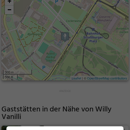
+
−
300 m
500 ft
Leaflet
| ©
OpenStreetMap contributors
Gaststätten in der Nähe von
Willy
Vanilli