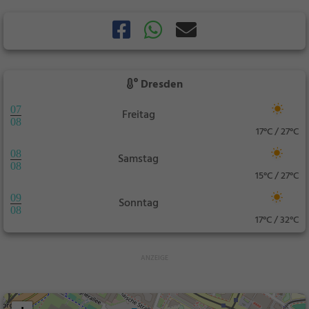
Dresden
07
Freitag
08
17°C / 27°C
08
Samstag
08
15°C / 27°C
09
Sonntag
08
17°C / 32°C