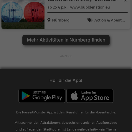
ges
Soccer Events
ab 25 € p.P. | www.bubblenation.eu
Nürnberg
Action & Abente
uer, Familie & Kinder,
Sport, Touren, Verans
Mehr Aktivitäten in Nürnberg finden
taltungen
Hol' dir die App!
Die FreizeitMonster App ist dein Reiseführer für die Hosentasche.
Mit spannenden Attraktionen, abwechslungsreichen Ausflugstipps
und aufregenden Stadttouren ist Langeweile definitiv kein Thema