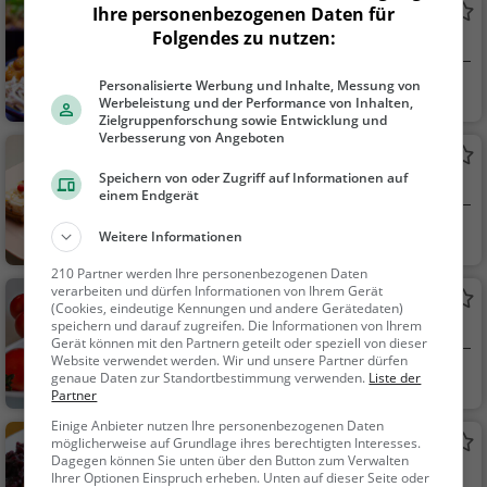
Ha Thanh
Ihre personenbezogenen Daten für
Folgendes zu nutzen:
Asiatisches Restaurant in Nürnberg
Personalisierte Werbung und Inhalte, Messung von
Nürnberg
Restaurant, Asiati
Werbeleistung und der Performance von Inhalten,
sch, Abendessen, Mit
Zielgruppenforschung sowie Entwicklung und
Verbesserung von Angeboten
tagessen, Vegetarisc
Knöchelmann
h
Speichern von oder Zugriff auf Informationen auf
Confiserie in Nürnberg
einem Endgerät
Nürnberg
Café, Gebäck / Te
Weitere Informationen
igwaren, Kaffee / Kuc
210 Partner werden Ihre personenbezogenen Daten
hen, Snacks / Geträn
verarbeiten und dürfen Informationen von Ihrem Gerät
Pizzeria Rimini
ke
(Cookies, eindeutige Kennungen und andere Gerätedaten)
speichern und darauf zugreifen. Die Informationen von Ihrem
Italienisches Restaurant in Nürnberg
Gerät können mit den Partnern geteilt oder speziell von dieser
Website verwendet werden. Wir und unsere Partner dürfen
Nürnberg
Restaurant, Italie
genaue Daten zur Standortbestimmung verwenden.
Liste der
Partner
nisch, Pizza, Europäis
ch, Mittagessen, Abe
Einige Anbieter nutzen Ihre personenbezogenen Daten
Altes Spital
möglicherweise auf Grundlage ihres berechtigten Interesses.
ndessen, Vegetarisc
Dagegen können Sie unten über den Button zum Verwalten
Deutsches Restaurant in Stein
h, Mediterran
Ihrer Optionen Einspruch erheben. Unten auf dieser Seite oder