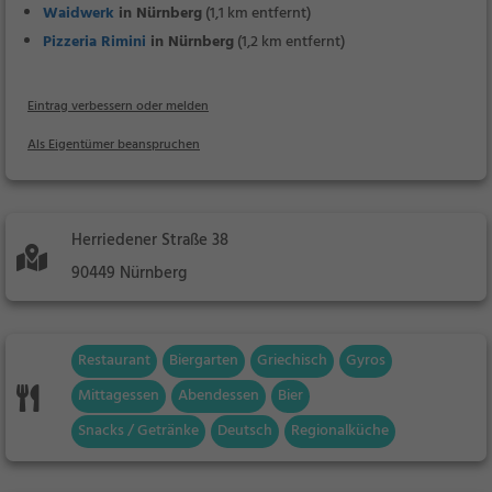
Waidwerk
in Nürnberg
(1,1 km entfernt)
Pizzeria Rimini
in Nürnberg
(1,2 km entfernt)
Eintrag verbessern oder melden
Als Eigentümer beanspruchen
Herriedener Straße 38
90449 Nürnberg
Restaurant
Biergarten
Griechisch
Gyros
Mittagessen
Abendessen
Bier
Snacks / Getränke
Deutsch
Regionalküche