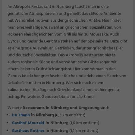
Im Akropolis Restaurant in Nürnberg taucht man in eine
gemütliche Atmosphäre ein und genießt das stilvolle Ambiente
mit Wandreliefmotiven aus der griechischen Antike. Hier findet
man eine vielfältige Auswahl an griechischen Spezialitäten, von
leckeren Fleischgerichten vom Grill bis hin zu Moussaka. Auch
Gyros und gesunde Gerichte stehen auf der Speisekarte. Dazu gibt
es eine große Auswahl an Getränken, darunter griechisches Bier
und deutsche Spezialitäten. Das Akropolis Restaurant bietet
zudem regionale Küche und verwöhnt seine Gäste sogar mit
einem leckeren Frühstücksangebot. Hier kommt man in den
Genuss köstlicher griechischer Küche und erlebt einen Hauch von
Urlaubsflair mitten in Nürnberg. Wer sich nach einem
kulinarischen Ausflug nach Griechenland sehnt, ist hier genau
richtig. Ein wahres Genusserlebnis für alle Sinne!
Weitere
Restaurants in Nürnberg und Umgebung
sind:
Ha Thanh
in Nürnberg
(0,3 km entfernt)
Gasthof Mouzaki
in Nürnberg
(1,0 km entfernt)
Gasthaus Rottner
in Nürnberg
(1,1 km entfernt)