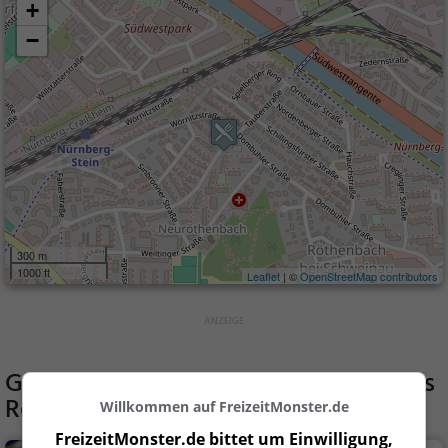
+
−
300 m
1000 ft
Leaflet
| ©
OpenStreetMap contributors
Gaststätten in der Nähe von
Akropolis
Restaurant
Willkommen auf FreizeitMonster.de
FreizeitMonster.de bittet um Einwilligung,