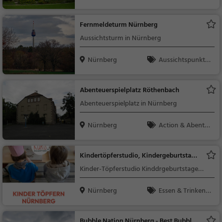
Sehenswürdigkeit
Fernmeldeturm Nürnberg
Aussichtsturm in Nürnberg
Nürnberg
Aussichtspunkt, F
amilie & Kinder, Natu
r
Abenteuerspielplatz Röthenbach
Abenteuerspielplatz in Nürnberg
Nürnberg
Action & Abente
uer, Familie & Kinder
Kindertöpferstudio, Kindergeburtstag
Nürnberg
Kinder-Töpferstudio Kinddrgeburtstage
Nürnberg
Nürnberg
Essen & Trinken,
Familie & Kinder, Ver
anstaltungen, Sonsti
Bubble Nation Nürnberg - Best Bubble