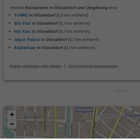
Weitere
Restaurants in Düsseldorf und Umgebung
sind:
To1980
in Düsseldorf
(0,0 km entfernt)
Sila Thai
in Düsseldorf
(0,1 km entfernt)
Hai Xian
in Düsseldorf
(0,1 km entfernt)
Jaipur Palace
in Düsseldorf
(0,1 km entfernt)
Rajdarbaar
in Düsseldorf
(0,1 km entfernt)
|
Eintrag verbessern oder melden
Als Eigentümer beanspruchen
+
−