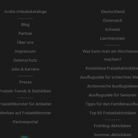
Gratis Urlaubskataloge
Deutschland
Österreich
Blog
Schweiz
Partner
Liechtenstein
Über uns
Impressum
Was kann man am Wochene
machen?
Datenschutz
Kostenlose Freizeitaktivitäte
Jobs & Karriere
Ausflugsziele für schlechtes We
Presse
Actionreiche Ausflugsidee
Freizeit-Trends & Statistiken
Ausflugsziele für Senioren
FreizeitMonster für Anbieter
Tipps für den Familienausflu
Werben auf FreizeitMonster
Top 80 Freizeitaktivitäten
Partnerportal
Frühling-Aktivitäten
Sommer-Aktivitäten