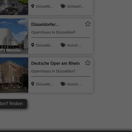
Düsseldorf
Düsseldor
Einkaufe
f
n & Shoppin
g, Sehenswü
Düsseldorfer
rdigkeit
Schauspielhaus
Opernhaus in Düsseldorf
Düsseldor
Kunst &
f
Museen, Seh
enswürdigke
Deutsche Oper am Rhein
it
Opernhaus in Düsseldorf
Düsseldor
Kunst &
f
Museen, Seh
enswürdigke
dorf finden
it