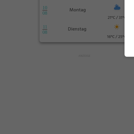
10
Montag
08
21°C / 31°C
11
Dienstag
08
16°C / 25°C