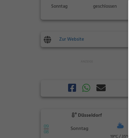
Sonntag
geschlossen
Zur Website
Düsseldorf
09
Sonntag
08
19°C / 35°C