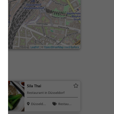
Leaflet
| ©
OpenStreetMap contributors
Sila Thai
Restaurant in Düsseldorf
Düsseldor
Restaura
f
nt, Bar, Aben