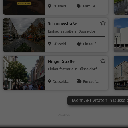
Düsseldor
Familie &
f
Kinder, Sonst
iges
Schadowstraße
Einkaufsstraße in Düsseldorf
Düsseldor
Einkaufe
f
n & Shoppin
g
Flinger Straße
Einkaufsstraße in Düsseldorf
Düsseldor
Einkaufe
f
n & Shoppin
g
Mehr Aktivitäten in Düssel