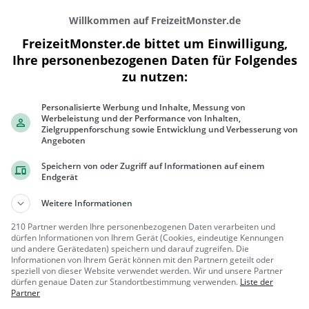
Willkommen auf FreizeitMonster.de
FreizeitMonster.de bittet um Einwilligung,
Ihre personenbezogenen Daten für Folgendes
zu nutzen:
Personalisierte Werbung und Inhalte, Messung von
200 m
Werbeleistung und der Performance von Inhalten,
500 ft
Zielgruppenforschung sowie Entwicklung und Verbesserung von
Angeboten
Speichern von oder Zugriff auf Informationen auf einem
Endgerät
Gaststätten in der Nähe von
Alchemist
Weitere Informationen
210 Partner werden Ihre personenbezogenen Daten verarbeiten und
To1980
dürfen Informationen von Ihrem Gerät (Cookies, eindeutige Kennungen
und andere Gerätedaten) speichern und darauf zugreifen. Die
Vietnamesisches Restaurant in
Informationen von Ihrem Gerät können mit den Partnern geteilt oder
Düsseldorf
speziell von dieser Website verwendet werden. Wir und unsere Partner
Düsseldor
Restaura
dürfen genaue Daten zur Standortbestimmung verwenden.
Liste der
Partner
f
nt, Vietname