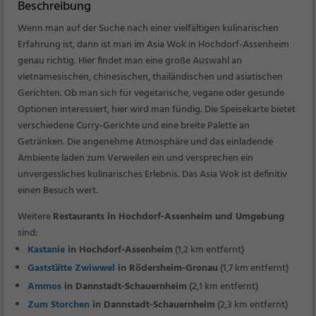
Beschreibung
Wenn man auf der Suche nach einer vielfältigen kulinarischen
Erfahrung ist, dann ist man im Asia Wok in Hochdorf-Assenheim
genau richtig. Hier findet man eine große Auswahl an
vietnamesischen, chinesischen, thailändischen und asiatischen
Gerichten. Ob man sich für vegetarische, vegane oder gesunde
Optionen interessiert, hier wird man fündig. Die Speisekarte bietet
verschiedene Curry-Gerichte und eine breite Palette an
Getränken. Die angenehme Atmosphäre und das einladende
Ambiente laden zum Verweilen ein und versprechen ein
unvergessliches kulinarisches Erlebnis. Das Asia Wok ist definitiv
einen Besuch wert.
Weitere
Restaurants in Hochdorf-Assenheim und Umgebung
sind:
Kastanie
in Hochdorf-Assenheim
(1,2 km entfernt)
Gaststätte Zwiwwel
in Rödersheim-Gronau
(1,7 km entfernt)
Ammos
in Dannstadt-Schauernheim
(2,1 km entfernt)
Zum Storchen
in Dannstadt-Schauernheim
(2,3 km entfernt)