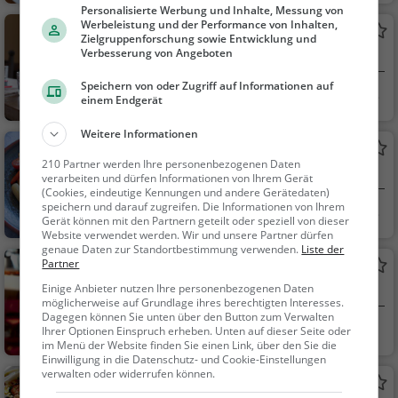
Personalisierte Werbung und Inhalte, Messung von
ssen, Abendessen
Werbeleistung und der Performance von Inhalten,
Zum Storchen
Zielgruppenforschung sowie Entwicklung und
Verbesserung von Angeboten
Restaurant in Dannstadt-Schauernheim
Speichern von oder Zugriff auf Informationen auf
Dannstadt-Schaue
Restaurant, Aben
einem Endgerät
rnhe...
dessen, Mittagessen
Weitere Informationen
Ristorante Da Lillo und Nicola
210 Partner werden Ihre personenbezogenen Daten
Restaurant in Dannstadt-Schauernheim
verarbeiten und dürfen Informationen von Ihrem Gerät
(Cookies, eindeutige Kennungen und andere Gerätedaten)
speichern und darauf zugreifen. Die Informationen von Ihrem
Dannstadt-Schaue
Restaurant, Aben
Gerät können mit den Partnern geteilt oder speziell von dieser
rnhe...
dessen, Mittagessen,
Website verwendet werden. Wir und unsere Partner dürfen
genaue Daten zur Standortbestimmung verwenden.
Liste der
Italienisch, Pizza, Eur
Partner
Zum alde Ross
opäisch, Vegetarisch,
Einige Anbieter nutzen Ihre personenbezogenen Daten
Kneipe in Meckenheim
Mediterran, Meeresfr
möglicherweise auf Grundlage ihres berechtigten Interesses.
üchte, Fisch, Nudeln,
Dagegen können Sie unten über den Button zum Verwalten
Meckenheim
Bar, Bier, Wein, Sn
Ihrer Optionen Einspruch erheben. Unten auf dieser Seite oder
Wein, Snacks / Geträ
im Menü der Website finden Sie einen Link, über den Sie die
acks / Getränke
nke
Einwilligung in die Datenschutz- und Cookie-Einstellungen
verwalten oder widerrufen können.
Ali Baba