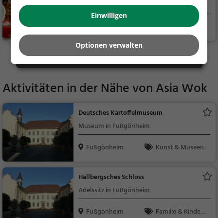
Türkisches Restaurant in Fußgönheim
Einwilligen
Fußgönheim
Restaurant, Döne
r Kebab
Optionen verwalten
Mehr Gaststätten in Hochdorf-Assenheim finden
Aktivitäten in der Nähe von
Asia Wok
Deutsches Kartoffelmuseum
Museum in Fußgönheim
Fußgönheim
Kunst & Museen
Hallbergsches Schloss
Adelssitz in Fußgönheim
Fußgönheim
Familie & Kinder,