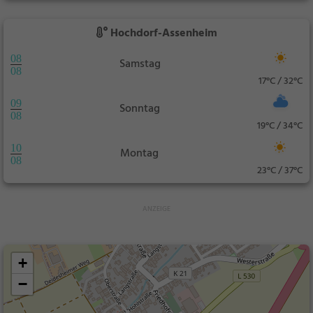
Hochdorf-Assenheim
08
Samstag
08
17°C / 32°C
09
Sonntag
08
19°C / 34°C
10
Montag
08
23°C / 37°C
+
−