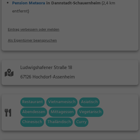
Pension Meteora
in Dannstadt-Schauernheim
(2,4 km
entfernt)
Eintrag verbessern oder melden
Als Eigentümer beanspruchen
Ludwigshafener Straße 18
67126 Hochdorf-Assenheim
Restaurant
Vietnamesisch
Asiatisch
Abendessen
Mittagessen
Vegetarisch
Chinesisch
Thailändisch
Curry