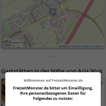
300 m
1000 ft
Leaflet
| ©
OpenStreetMap contributors
Gaststätten in der Nähe von
Asia Wok
Willkommen auf FreizeitMonster.de
Ammos
FreizeitMonster.de bittet um Einwilligung,
Griechisches Restaurant in Dannstadt-
Ihre personenbezogenen Daten für
Schauernheim
Folgendes zu nutzen:
Dannstadt-Schaue
Restaurant, Griec
rnhe...
hisch, Gyros, Mittage