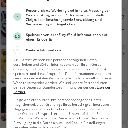
weiz
dessen, Mittagessen
Personalisierte Werbung und Inhalte, Messung von
Werbeleistung und der Performance von Inhalten,
Shuttlezone
Zielgruppenforschung sowie Entwicklung und
Bistro in Wetzikon ZH
Verbesserung von Angeboten
Speichern von oder Zugriff auf Informationen auf
Wetzikon ZH, Sch
Restaurant, Bistr
einem Endgerät
weiz
o, Snacks / Getränke
Weitere Informationen
Sternen
210 Partner werden Ihre personenbezogenen Daten
Schweizerisches Restaurant in Wetzikon ZH
verarbeiten und dürfen Informationen von Ihrem Gerät
(Cookies, eindeutige Kennungen und andere Gerätedaten)
speichern und darauf zugreifen. Die Informationen von Ihrem
Wetzikon ZH, Sch
Restaurant, Schw
Gerät können mit den Partnern geteilt oder speziell von dieser
weiz
eizerisch, Regionalkü
Website verwendet werden. Wir und unsere Partner dürfen
genaue Daten zur Standortbestimmung verwenden.
Liste der
che, Mittagessen, Ab
Banhow
Partner
endessen
Restaurant in Wetzikon ZH
Einige Anbieter nutzen Ihre personenbezogenen Daten
möglicherweise auf Grundlage ihres berechtigten Interesses.
Dagegen können Sie unten über den Button zum Verwalten
Wetzikon ZH, Sch
Restaurant, Aben
Ihrer Optionen Einspruch erheben. Unten auf dieser Seite oder
im Menü der Website finden Sie einen Link, über den Sie die
weiz
dessen, Mittagessen
Einwilligung in die Datenschutz- und Cookie-Einstellungen
verwalten oder widerrufen können.