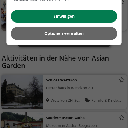
Steiner Beck
Café in Wetzikon ZH
Einwilligen
Wetzikon ZH, Sch
Café, Kaffee / Kuc
weiz
hen, Gebäck / Teigwa
Optionen verwalten
ren
Mehr Gaststätten in Wetzikon ZH finden
Aktivitäten in der Nähe von
Asian
Garden
Schloss Wetzikon
Herrenhaus in Wetzikon ZH
Wetzikon ZH, Sch
Familie & Kinder,
weiz
Sehenswürdigkeit
Sauriermuseum Aathal
Museum in Aathal-Seegräben