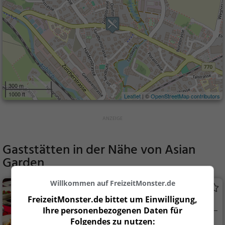
300 m
1000 ft
Leaflet
| ©
OpenStreetMap contributors
Gaststätten in der Nähe von
Asian
Garden
Willkommen auf FreizeitMonster.de
El Rolbanito
FreizeitMonster.de bittet um Einwilligung,
Restaurant in Wetzikon ZH
Ihre personenbezogenen Daten für
Folgendes zu nutzen:
Wetzikon ZH, Sch
Restaurant, Aben