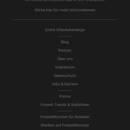
Hol dir jetzt die kostenlose App für dein Smartphone!
Klicke hier für mehr Informationen
Gratis Urlaubskataloge
Blog
Partner
Über uns
Impressum
Datenschutz
Jobs & Karriere
Presse
Freizeit-Trends & Statistiken
FreizeitMonster für Anbieter
Werben auf FreizeitMonster