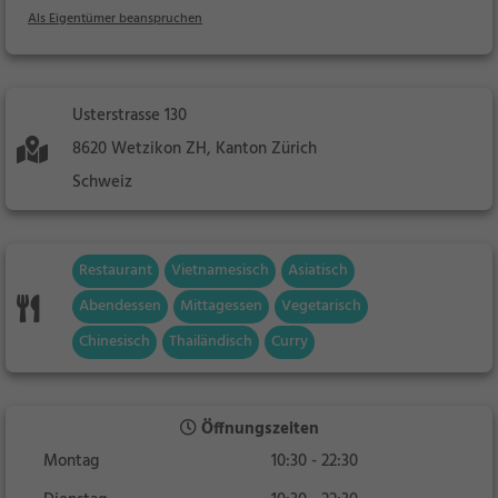
Als Eigentümer beanspruchen
Usterstrasse 130
8620 Wetzikon ZH, Kanton Zürich
Schweiz
Restaurant
Vietnamesisch
Asiatisch
Abendessen
Mittagessen
Vegetarisch
Chinesisch
Thailändisch
Curry
Öffnungszeiten
Montag
10:30 - 22:30