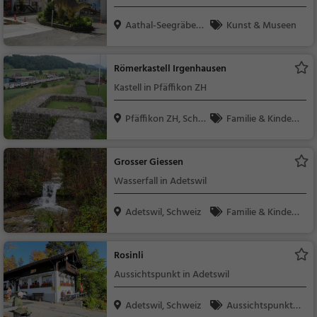
Aathal-Seegräben,
Kunst & Museen
Sc...
Römerkastell Irgenhausen
Kastell in Pfäffikon ZH
Pfäffikon ZH, Schw
Familie & Kinder,
ei...
Sehenswürdigkeit
Grosser Giessen
Wasserfall in Adetswil
Adetswil, Schweiz
Familie & Kinder,
Natur, Sehenswürdig
keit
Rosinli
Aussichtspunkt in Adetswil
Adetswil, Schweiz
Aussichtspunkt, F