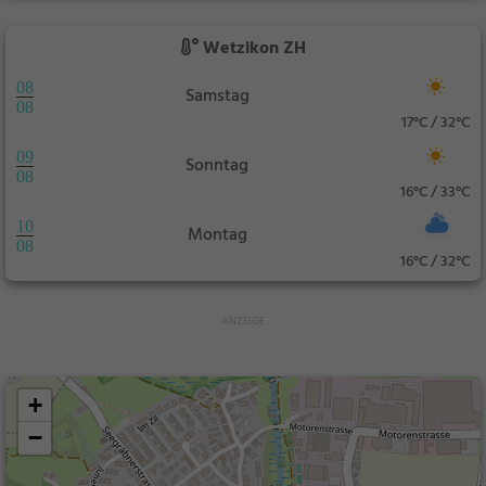
Wetzikon ZH
08
Samstag
08
17°C / 32°C
09
Sonntag
08
16°C / 33°C
10
Montag
08
16°C / 32°C
+
−