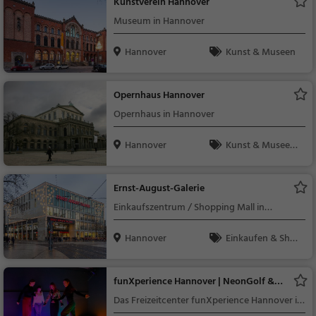
Kunstverein Hannover
Museum in Hannover
Hannover
Kunst & Museen
Opernhaus Hannover
Opernhaus in Hannover
Hannover
Kunst & Museen,
Sehenswürdigkeit
Ernst-August-Galerie
Einkaufszentrum / Shopping Mall in
Hannover
Hannover
Einkaufen & Shop
ping
funXperience Hannover | NeonGolf &
Pixel Games
Das Freizeitcenter funXperience Hannover ist