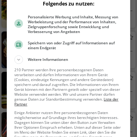
Folgendes zu nutzen:
Restaurant in Hannover
Personalisierte Werbung und Inhalte, Messung von
Hannover
Restaurant, Aben
Werbeleistung und der Performance von Inhalten,
dessen, Mittagessen,
Zielgruppenforschung sowie Entwicklung und
Verbesserung von Angeboten
Deutsch, Europäisch,
Arc en ciel
Wein, Snacks / Geträ
Speichern von oder Zugriff auf Informationen auf
Asiatisches Restaurant in Hannover
nke
einem Endgerät
Hannover
Restaurant, Chine
Weitere Informationen
sisch, Asiatisch, Aben
210 Partner werden Ihre personenbezogenen Daten
dessen, Mittagessen,
verarbeiten und dürfen Informationen von Ihrem Gerät
Meineid
(Cookies, eindeutige Kennungen und andere Gerätedaten)
Vegetarisch, Thailänd
speichern und darauf zugreifen. Die Informationen von Ihrem
Restaurant in Hannover
isch, Curry
Gerät können mit den Partnern geteilt oder speziell von dieser
Website verwendet werden. Wir und unsere Partner dürfen
Hannover
Restaurant, Aben
genaue Daten zur Standortbestimmung verwenden.
Liste der
Partner
dessen, Mittagessen
Einige Anbieter nutzen Ihre personenbezogenen Daten
möglicherweise auf Grundlage ihres berechtigten Interesses.
Ruenthai
Dagegen können Sie unten über den Button zum Verwalten
Thailändisches Restaurant in Hannover
Ihrer Optionen Einspruch erheben. Unten auf dieser Seite oder
im Menü der Website finden Sie einen Link, über den Sie die