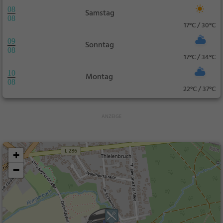
08
Samstag
08
17°C / 30°C
09
Sonntag
08
17°C / 34°C
10
Montag
08
22°C / 37°C
+
−