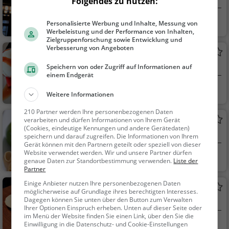
Folgendes zu nutzen:
h, Mediterran
Köln
Bar, Bier, Wein, Sn
Personalisierte Werbung und Inhalte, Messung von
Werbeleistung und der Performance von Inhalten,
acks / Getränke
Zielgruppenforschung sowie Entwicklung und
Verbesserung von Angeboten
Eiscafé Forum
Eiscafé / Eisdiele in Köln
Speichern von oder Zugriff auf Informationen auf
einem Endgerät
Köln
Eiscafé / Eisdiele,
Weitere Informationen
Eisdiele
210 Partner werden Ihre personenbezogenen Daten
Bistorante Dolce und Vita
verarbeiten und dürfen Informationen von Ihrem Gerät
(Cookies, eindeutige Kennungen und andere Gerätedaten)
Italienisches Restaurant in Köln
speichern und darauf zugreifen. Die Informationen von Ihrem
Gerät können mit den Partnern geteilt oder speziell von dieser
Website verwendet werden. Wir und unsere Partner dürfen
Köln
Restaurant, Italie
genaue Daten zur Standortbestimmung verwenden.
Liste der
nisch, Pizza, Europäis
Partner
ch, Mittagessen, Abe
Einige Anbieter nutzen Ihre personenbezogenen Daten
Mapita
ndessen, Vegetarisc
möglicherweise auf Grundlage ihres berechtigten Interesses.
Dagegen können Sie unten über den Button zum Verwalten
Café in Köln
h, Mediterran
Ihrer Optionen Einspruch erheben. Unten auf dieser Seite oder
im Menü der Website finden Sie einen Link, über den Sie die
Köln
Café, Kaffee / Kuc
Einwilligung in die Datenschutz- und Cookie-Einstellungen