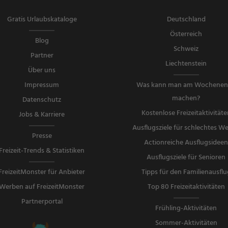
Gratis Urlaubskataloge
Deutschland
Österreich
Blog
Schweiz
Partner
Liechtenstein
Über uns
Impressum
Was kann man am Wochene
machen?
Datenschutz
Kostenlose Freizeitaktivitäte
Jobs & Karriere
Ausflugsziele für schlechtes We
Presse
Actionreiche Ausflugsidee
Freizeit-Trends & Statistiken
Ausflugsziele für Senioren
FreizeitMonster für Anbieter
Tipps für den Familienausflu
Werben auf FreizeitMonster
Top 80 Freizeitaktivitäten
Partnerportal
Frühling-Aktivitäten
Sommer-Aktivitäten