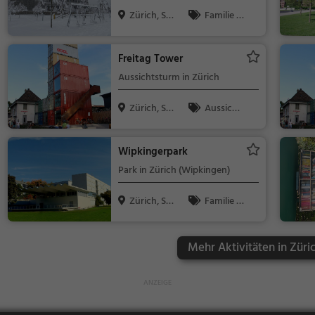
Zürich, Sc
Familie &
hweiz
Kinder, Natur
Freitag Tower
Aussichtsturm in Zürich
Zürich, Sc
Aussicht
hweiz
spunkt, Famil
ie & Kinder,
Wipkingerpark
Natur
Park in Zürich (Wipkingen)
Zürich, Sc
Familie &
hweiz
Kinder, Natur
Mehr Aktivitäten in Züri