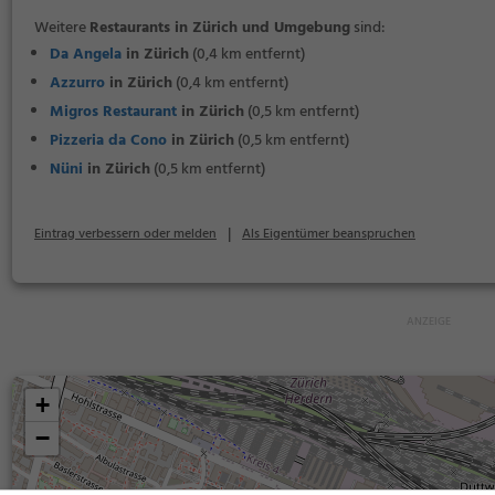
Weitere
Restaurants in Zürich und Umgebung
sind:
Da Angela
in Zürich
(0,4 km entfernt)
Azzurro
in Zürich
(0,4 km entfernt)
Migros Restaurant
in Zürich
(0,5 km entfernt)
Pizzeria da Cono
in Zürich
(0,5 km entfernt)
Nüni
in Zürich
(0,5 km entfernt)
|
Eintrag verbessern oder melden
Als Eigentümer beanspruchen
+
−