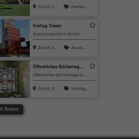
Zürich, Sc
Familie &
hweiz
Kinder, Natu
r
Freitag Tower
Aussichtspunkt in Zürich
Zürich, Sc
Aussicht
hweiz
spunkt, Fami
lie & Kinder,
Öffentliches Bücherregal
Natur
Zürich
Öffentliches Bücherregal in
Zürich (Wipkingen)
Zürich, Sc
Sonstige
hweiz
s
ch finden