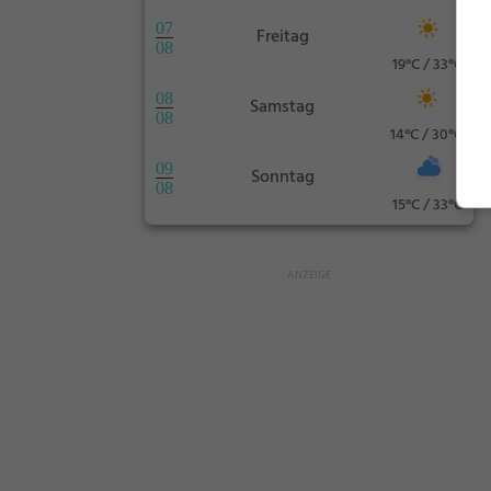
07
Freitag
08
19°C / 33°C
08
Samstag
08
14°C / 30°C
09
Sonntag
08
15°C / 33°C