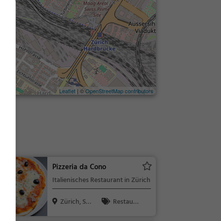
Leaflet
| ©
OpenStreetMap contributors
Pizzeria da Cono
Italienisches Restaurant in Zürich
Zürich, Sc
Restaura
hweiz
nt, Italienisc