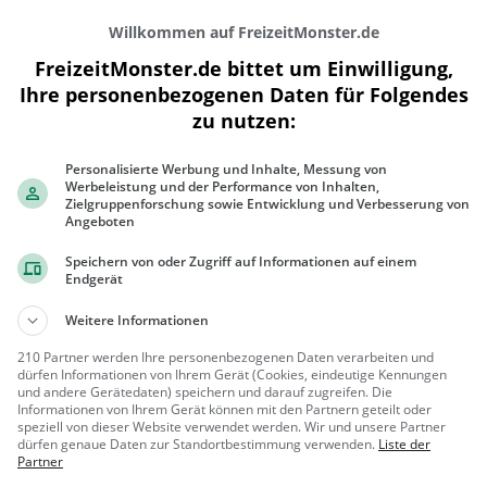
Willkommen auf FreizeitMonster.de
FreizeitMonster.de bittet um Einwilligung,
Ihre personenbezogenen Daten für Folgendes
zu nutzen:
Personalisierte Werbung und Inhalte, Messung von
300 m
Werbeleistung und der Performance von Inhalten,
1000 ft
Zielgruppenforschung sowie Entwicklung und Verbesserung von
Angeboten
Speichern von oder Zugriff auf Informationen auf einem
Endgerät
Gaststätten in der Nähe von
Ayverdi's
Weitere Informationen
210 Partner werden Ihre personenbezogenen Daten verarbeiten und
Migros Restaurant
dürfen Informationen von Ihrem Gerät (Cookies, eindeutige Kennungen
und andere Gerätedaten) speichern und darauf zugreifen. Die
Restaurant in Zürich
Informationen von Ihrem Gerät können mit den Partnern geteilt oder
speziell von dieser Website verwendet werden. Wir und unsere Partner
Zürich, Sc
Restaura
dürfen genaue Daten zur Standortbestimmung verwenden.
Liste der
Partner
hweiz
nt, Café, Abe