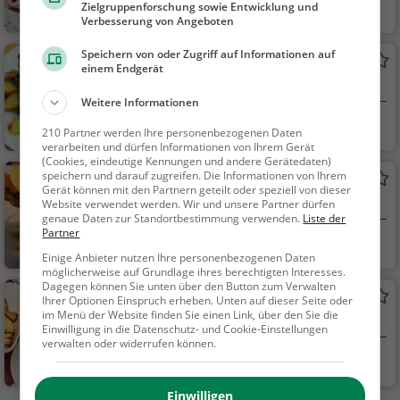
Reichenau
Eiscafé / Eisdiele,
Zielgruppenforschung sowie Entwicklung und
Verbesserung von Angeboten
Eisdiele
Speichern von oder Zugriff auf Informationen auf
Restaurant SEEGARTEN
einem Endgerät
Deutsches Restaurant in Allensbach
Weitere Informationen
Allensbach
Restaurant, Café,
210 Partner werden Ihre personenbezogenen Daten
Deutsch, Mittagesse
verarbeiten und dürfen Informationen von Ihrem Gerät
(Cookies, eindeutige Kennungen und andere Gerätedaten)
n, Abendessen, Europ
speichern und darauf zugreifen. Die Informationen von Ihrem
Schumacher
äisch, Kaffee / Kuche
Gerät können mit den Partnern geteilt oder speziell von dieser
Eiscafé / Eisdiele in Allensbach
Website verwendet werden. Wir und unsere Partner dürfen
n, Frühstück, Gebäck
genaue Daten zur Standortbestimmung verwenden.
Liste der
/ Teigwaren
Partner
Allensbach
Eiscafé / Eisdiele,
Einige Anbieter nutzen Ihre personenbezogenen Daten
Eisdiele
möglicherweise auf Grundlage ihres berechtigten Interesses.
Dagegen können Sie unten über den Button zum Verwalten
Scharfes Eck
Ihrer Optionen Einspruch erheben. Unten auf dieser Seite oder
im Menü der Website finden Sie einen Link, über den Sie die
Restaurant in Allensbach
Einwilligung in die Datenschutz- und Cookie-Einstellungen
verwalten oder widerrufen können.
Allensbach
Restaurant, Euro
päisch, Mittagessen,
Einwilligen