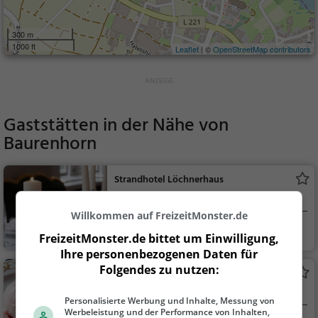
300 m
1000 ft
Leaflet
| ©
OpenStreetMap contributors
Gaststätten in der Nähe von
Baurenhorn
Strandhotel Löchnerhaus
Restaurant in Reichenau
Willkommen auf FreizeitMonster.de
Reichenau
Restaurant, Aben
FreizeitMonster.de bittet um Einwilligung,
dessen, Mittagessen
Ihre personenbezogenen Daten für
Folgendes zu nutzen:
Eisdiele Venezia
Eiscafé / Eisdiele in Reichenau
Personalisierte Werbung und Inhalte, Messung von
Werbeleistung und der Performance von Inhalten,