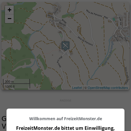
+
−
300 m
1000 ft
Leaflet
| ©
OpenStreetMap contributors
Gaststätten in der Nähe von
Bella
Willkommen auf FreizeitMonster.de
Vista
FreizeitMonster.de bittet um Einwilligung,