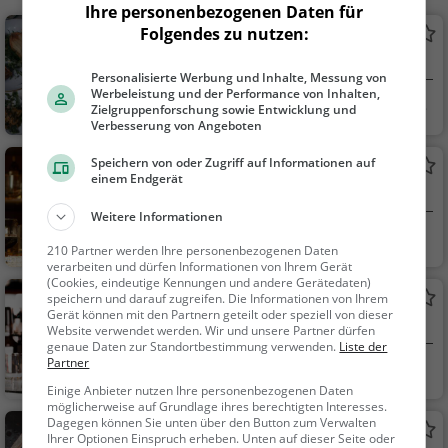
Ihre personenbezogenen Daten für
Folgendes zu nutzen:
Bergrestaurant Tigignas
Restaurant in Parsonz
Personalisierte Werbung und Inhalte, Messung von
Werbeleistung und der Performance von Inhalten,
Parsonz, Schweiz
Restaurant, Aben
Zielgruppenforschung sowie Entwicklung und
Verbesserung von Angeboten
dessen, Mittagessen
Speichern von oder Zugriff auf Informationen auf
James Beach Bar
einem Endgerät
Bar in Savognin
Weitere Informationen
Savognin, Schweiz
Bar, Bier, Wein, Sn
210 Partner werden Ihre personenbezogenen Daten
acks / Getränke
verarbeiten und dürfen Informationen von Ihrem Gerät
(Cookies, eindeutige Kennungen und andere Gerätedaten)
Alpen Chic
speichern und darauf zugreifen. Die Informationen von Ihrem
Gerät können mit den Partnern geteilt oder speziell von dieser
Bar in Savognin
Website verwendet werden. Wir und unsere Partner dürfen
genaue Daten zur Standortbestimmung verwenden.
Liste der
Partner
Savognin, Schweiz
Bar, Bier, Wein, Sn
Einige Anbieter nutzen Ihre personenbezogenen Daten
acks / Getränke
möglicherweise auf Grundlage ihres berechtigten Interesses.
Dagegen können Sie unten über den Button zum Verwalten
Restaurant Florian's
Ihrer Optionen Einspruch erheben. Unten auf dieser Seite oder