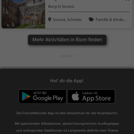
Burg in Surava
Surava, Schweiz
Familie & Kinder,
Sehenswürdigkeit
Mehr Aktivitäten in Riom finden
Hol' dir die App!
Die FreizeitMonster App ist dein Reiseführer für die Hosentasche.
Mit spannenden Attraktionen, abwechslungsreichen Ausflugstipps
und aufregenden Stadttouren ist Langeweile definitiv kein Thema