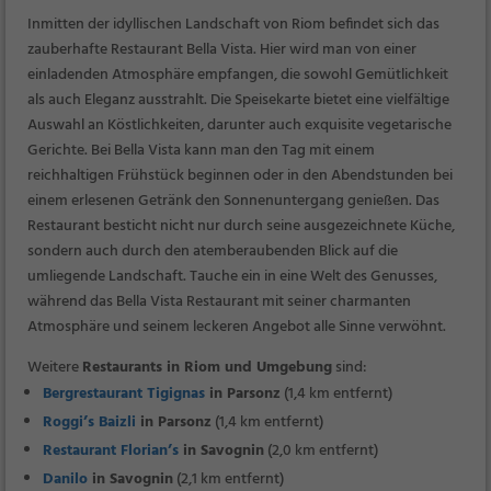
Inmitten der idyllischen Landschaft von Riom befindet sich das
zauberhafte Restaurant Bella Vista. Hier wird man von einer
einladenden Atmosphäre empfangen, die sowohl Gemütlichkeit
als auch Eleganz ausstrahlt. Die Speisekarte bietet eine vielfältige
Auswahl an Köstlichkeiten, darunter auch exquisite vegetarische
Gerichte. Bei Bella Vista kann man den Tag mit einem
reichhaltigen Frühstück beginnen oder in den Abendstunden bei
einem erlesenen Getränk den Sonnenuntergang genießen. Das
Restaurant besticht nicht nur durch seine ausgezeichnete Küche,
sondern auch durch den atemberaubenden Blick auf die
umliegende Landschaft. Tauche ein in eine Welt des Genusses,
während das Bella Vista Restaurant mit seiner charmanten
Atmosphäre und seinem leckeren Angebot alle Sinne verwöhnt.
Weitere
Restaurants in Riom und Umgebung
sind:
Bergrestaurant Tigignas
in Parsonz
(1,4 km entfernt)
Roggi’s Baizli
in Parsonz
(1,4 km entfernt)
Restaurant Florian’s
in Savognin
(2,0 km entfernt)
Danilo
in Savognin
(2,1 km entfernt)