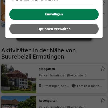
Blüete Ziit
ndessen, Vegetarisc
Café in Mannenbach-Salenstein
h, Mediterran
Einwilligen
Mannenbach-Sale
Café, Kaffee / Kuc
nstei...
hen, Frühstück, Gebä
Optionen verwalten
ck / Teigwaren
Mehr Gaststätten in Ermatingen finden
Aktivitäten in der Nähe von
Buurebeizli Ermatingen
Stadgarten
Park in Ermatingen (Breitenstein)
Ermatingen, Schw
Familie & Kinder,
eiz
Natur
Rosengarten
Park in Ermatingen (Breitenstein)