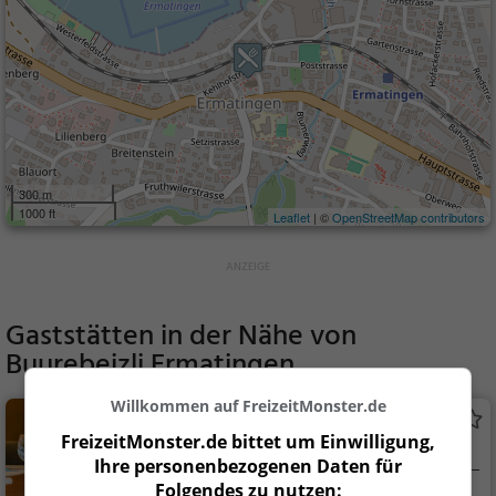
300 m
1000 ft
Leaflet
| ©
OpenStreetMap contributors
Gaststätten in der Nähe von
Buurebeizli Ermatingen
Willkommen auf FreizeitMonster.de
Hecht
FreizeitMonster.de bittet um Einwilligung,
Restaurant in Ermatingen
Ihre personenbezogenen Daten für
Folgendes zu nutzen: