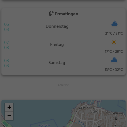
Ermatingen
06
Donnerstag
08
21°C / 31°C
07
Freitag
08
17°C / 29°C
08
Samstag
08
13°C / 32°C
+
−