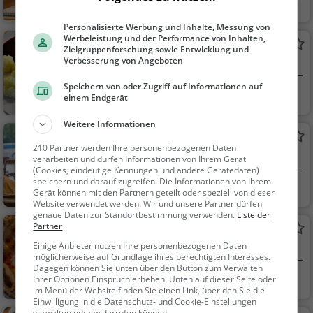
Ermatingen, Schw
Restaurant, Aben
eiz
dessen, Mittagessen
Personalisierte Werbung und Inhalte, Messung von
Werbeleistung und der Performance von Inhalten,
Krone
Zielgruppenforschung sowie Entwicklung und
Verbesserung von Angeboten
Schweizerisches Restaurant in Ermatingen
Speichern von oder Zugriff auf Informationen auf
Ermatingen, Schw
Restaurant, Schw
einem Endgerät
eiz
eizerisch, Regionalkü
Weitere Informationen
che, Mittagessen, Ab
Bistro Louis Napoleon
endessen
210 Partner werden Ihre personenbezogenen Daten
Bistro Louis Napoléon Arenenberg
verarbeiten und dürfen Informationen von Ihrem Gerät
(Cookies, eindeutige Kennungen und andere Gerätedaten)
speichern und darauf zugreifen. Die Informationen von Ihrem
Mannenbach-Sale
Regionalküche, S
Gerät können mit den Partnern geteilt oder speziell von dieser
nstei...
chweizerisch
Website verwendet werden. Wir und unsere Partner dürfen
genaue Daten zur Standortbestimmung verwenden.
Liste der
Partner
Pizzeria Lago Mio
Einige Anbieter nutzen Ihre personenbezogenen Daten
Italienisches Restaurant in Mannenbach-
möglicherweise auf Grundlage ihres berechtigten Interesses.
Salenstein
Dagegen können Sie unten über den Button zum Verwalten
Mannenbach-Sale
Restaurant, Italie
Ihrer Optionen Einspruch erheben. Unten auf dieser Seite oder
im Menü der Website finden Sie einen Link, über den Sie die
nstei...
nisch, Pizza, Europäis
Einwilligung in die Datenschutz- und Cookie-Einstellungen
ch, Mittagessen, Abe
verwalten oder widerrufen können.