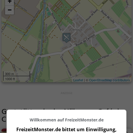
+
−
300 m
1000 ft
Leaflet
| ©
OpenStreetMap contributors
Gaststätten in der Nähe von
Café de
Certoux
Willkommen auf FreizeitMonster.de
FreizeitMonster.de bittet um Einwilligung,