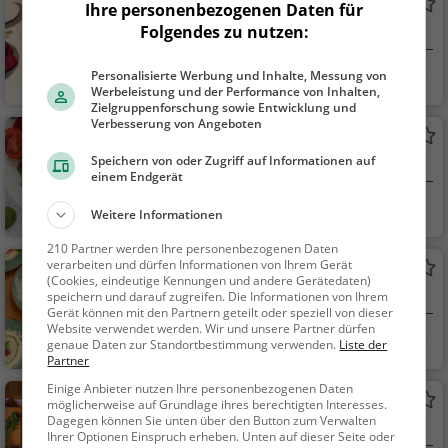
Les Curiades
Ihre personenbezogenen Daten für
Folgendes zu nutzen:
Restaurant in Bernex
Bernex, Schweiz
Restaurant, Aben
Personalisierte Werbung und Inhalte, Messung von
Werbeleistung und der Performance von Inhalten,
dessen, Mittagessen
Zielgruppenforschung sowie Entwicklung und
Verbesserung von Angeboten
Exclusive
Speichern von oder Zugriff auf Informationen auf
Italienisches Restaurant in Perly
einem Endgerät
Perly, Schweiz
Restaurant, Italie
Weitere Informationen
nisch, Pizza, Europäis
210 Partner werden Ihre personenbezogenen Daten
ch, Mittagessen, Abe
verarbeiten und dürfen Informationen von Ihrem Gerät
Cafe Babel
ndessen, Vegetarisc
(Cookies, eindeutige Kennungen und andere Gerätedaten)
Restaurant in La Croix-de-Rozon
speichern und darauf zugreifen. Die Informationen von Ihrem
h, Mediterran
Gerät können mit den Partnern geteilt oder speziell von dieser
Website verwendet werden. Wir und unsere Partner dürfen
La Croix-de-Rozon,
Restaurant, Aben
genaue Daten zur Standortbestimmung verwenden.
Liste der
Partner
S...
dessen, Mittagessen
Einige Anbieter nutzen Ihre personenbezogenen Daten
Garden und Cooking
möglicherweise auf Grundlage ihres berechtigten Interesses.
Dagegen können Sie unten über den Button zum Verwalten
Restaurant in Plan-les-Ouates
Ihrer Optionen Einspruch erheben. Unten auf dieser Seite oder