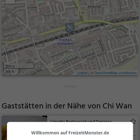
300 m
500 ft
Leaflet
| ©
OpenStreetMap contributors
Gaststätten in der Nähe von
Chi Wan
Limette Restaurant und Terrasse
Italienisches Restaurant in Frechen
Willkommen auf FreizeitMonster.de