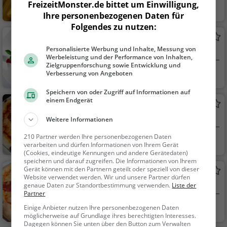
FreizeitMonster.de bittet um Einwilligung,
Frechen
Restaurant, Italie
Ihre personenbezogenen Daten für
nisch, Pizza, Europäis
Folgendes zu nutzen:
ch, Mittagessen, Abe
Eis Campo
ndessen, Vegetarisc
Personalisierte Werbung und Inhalte, Messung von
Eiscafé / Eisdiele in Frechen
h, Mediterran
Werbeleistung und der Performance von Inhalten,
Zielgruppenforschung sowie Entwicklung und
Frechen
Eiscafé / Eisdiele,
Verbesserung von Angeboten
Eisdiele
Speichern von oder Zugriff auf Informationen auf
einem Endgerät
La Strada
Pizzeria in Frechen
Weitere Informationen
210 Partner werden Ihre personenbezogenen Daten
Frechen
Restaurant, Pizza,
verarbeiten und dürfen Informationen von Ihrem Gerät
Abendessen, Italienis
(Cookies, eindeutige Kennungen und andere Gerätedaten)
speichern und darauf zugreifen. Die Informationen von Ihrem
ch, Mittagessen
Gerät können mit den Partnern geteilt oder speziell von dieser
La Strada 7 VIPizza
Website verwendet werden. Wir und unsere Partner dürfen
Pizzeria in Pulheim
genaue Daten zur Standortbestimmung verwenden.
Liste der
Partner
Pulheim
Restaurant, Pizza,
Einige Anbieter nutzen Ihre personenbezogenen Daten
möglicherweise auf Grundlage ihres berechtigten Interesses.
Abendessen, Italienis
Dagegen können Sie unten über den Button zum Verwalten