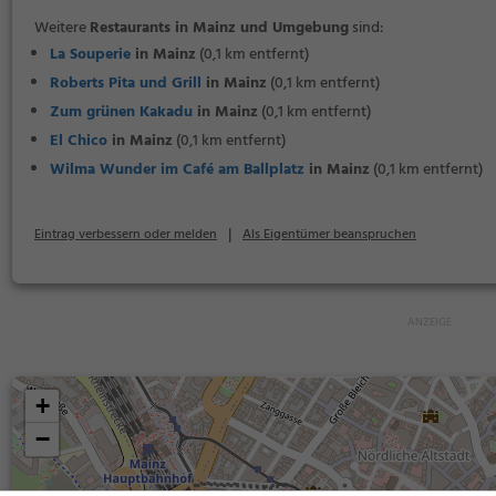
Weitere
Restaurants in Mainz und Umgebung
sind:
La Souperie
in Mainz
(0,1 km entfernt)
Roberts Pita und Grill
in Mainz
(0,1 km entfernt)
Zum grünen Kakadu
in Mainz
(0,1 km entfernt)
El Chico
in Mainz
(0,1 km entfernt)
Wilma Wunder im Café am Ballplatz
in Mainz
(0,1 km entfernt)
|
Eintrag verbessern oder melden
Als Eigentümer beanspruchen
+
−