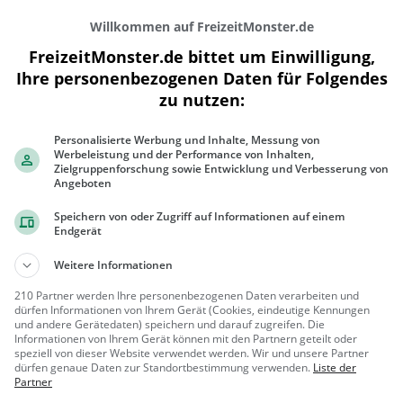
Willkommen auf FreizeitMonster.de
FreizeitMonster.de bittet um Einwilligung,
Ihre personenbezogenen Daten für Folgendes
zu nutzen:
Personalisierte Werbung und Inhalte, Messung von
300 m
Werbeleistung und der Performance von Inhalten,
1000 ft
Zielgruppenforschung sowie Entwicklung und Verbesserung von
Angeboten
Speichern von oder Zugriff auf Informationen auf einem
Endgerät
Gaststätten in der Nähe von
El Burro 
Weitere Informationen
210 Partner werden Ihre personenbezogenen Daten verarbeiten und
The Porter House Irish
dürfen Informationen von Ihrem Gerät (Cookies, eindeutige Kennungen
Pub
und andere Gerätedaten) speichern und darauf zugreifen. Die
Pub in Mainz
Informationen von Ihrem Gerät können mit den Partnern geteilt oder
speziell von dieser Website verwendet werden. Wir und unsere Partner
Mainz
Pub, Irisc
dürfen genaue Daten zur Standortbestimmung verwenden.
Liste der
Partner
h, Snacks / G