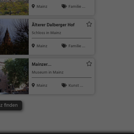
Mainz
Familie &
Kinder, Sehe
nswürdigkeit
Älterer Dalberger Hof
Schloss in Mainz
Mainz
Familie &
Kinder, Sehe
nswürdigkeit
Mainzer
Fastnachtsmuseum
Museum in Mainz
Mainz
Kunst &
Museen
z finden