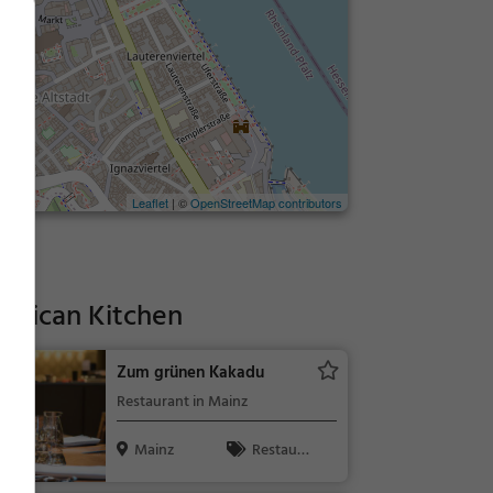
Leaflet
| ©
OpenStreetMap contributors
Mexican Kitchen
Zum grünen Kakadu
Restaurant in Mainz
Mainz
Restaura
nt, Abendess