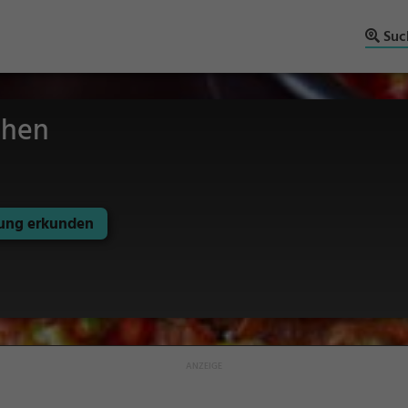
Suc
chen
ng erkunden