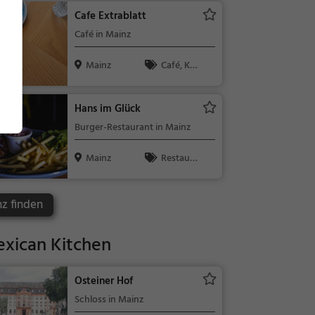
en, Mittages
Cafe Extrablatt
sen
Café in Mainz
Mainz
Café, Kaff
ee / Kuchen,
Frühstück, G
Hans im Glück
ebäck / Teig
Burger-Restaurant in Mainz
waren
Mainz
Restaura
nt, Bar, Burg
er, Bier, Wei
z finden
n, Snacks / G
etränke, Grill,
exican Kitchen
Abendessen,
Mittagessen,
Vegan, Vege
Osteiner Hof
tarisch
Schloss in Mainz