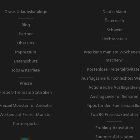
Gratis Urlaubskataloge
Deutschland
Österreich
Blog
Schweiz
Partner
Liechtenstein
Über uns
Impressum
Was kann man am Wochene
machen?
Datenschutz
Kostenlose Freizeitaktivitäte
Jobs & Karriere
Ausflugsziele für schlechtes We
Presse
Actionreiche Ausflugsidee
Freizeit-Trends & Statistiken
Ausflugsziele für Senioren
FreizeitMonster für Anbieter
Tipps für den Familienausflu
Werben auf FreizeitMonster
Top 80 Freizeitaktivitäten
Partnerportal
Frühling-Aktivitäten
Sommer-Aktivitäten