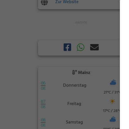
Zur Website
Mainz
06
Donnerstag
08
21°C / 31°C
07
Freitag
08
17°C / 28°C
08
Samstag
08