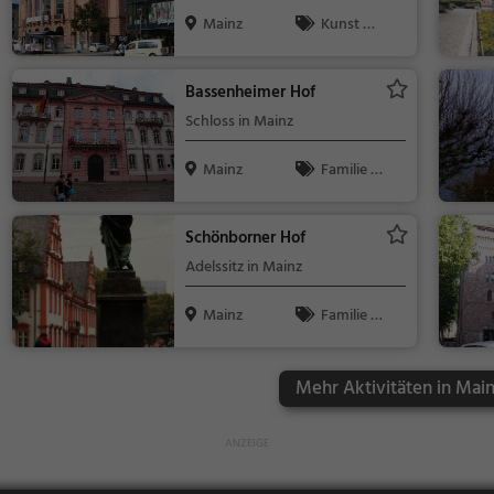
Mainz
Kunst &
Museen, Seh
enswürdigke
Bassenheimer Hof
it
Schloss in Mainz
Mainz
Familie &
Kinder, Sehe
nswürdigkeit
Schönborner Hof
Adelssitz in Mainz
Mainz
Familie &
Kinder, Sehe
nswürdigkeit
Mehr Aktivitäten in Main