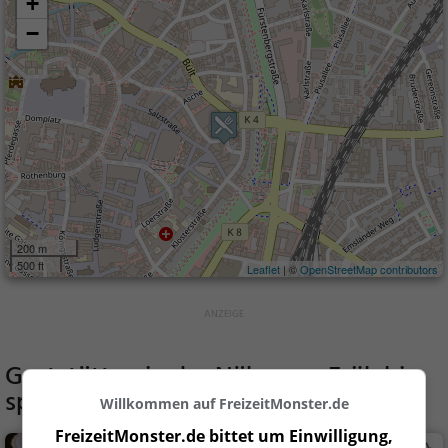
+
−
200 m
500 ft
Leaflet
| ©
OpenStreetMap contributors
Gaststätten in der Nähe von
Früh bis
spät
Willkommen auf FreizeitMonster.de
FreizeitMonster.de bittet um Einwilligung,