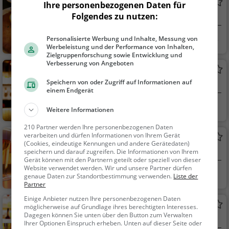
Altes Gasthaus Leve
Ihre personenbezogenen Daten für
Folgendes zu nutzen:
Deutsches Restaurant in Münster
Münster
Restaurant, Deuts
Personalisierte Werbung und Inhalte, Messung von
Werbeleistung und der Performance von Inhalten,
ch, Mittagessen, Abe
Zielgruppenforschung sowie Entwicklung und
ndessen, Europäisch
Verbesserung von Angeboten
Metro
Speichern von oder Zugriff auf Informationen auf
Bar in Münster
einem Endgerät
Münster
Bar, Bier, Wein, Sn
Weitere Informationen
acks / Getränke
210 Partner werden Ihre personenbezogenen Daten
verarbeiten und dürfen Informationen von Ihrem Gerät
Gassi
(Cookies, eindeutige Kennungen und andere Gerätedaten)
Bar in Münster
speichern und darauf zugreifen. Die Informationen von Ihrem
Gerät können mit den Partnern geteilt oder speziell von dieser
Website verwendet werden. Wir und unsere Partner dürfen
Münster
Bar, Bier, Wein, Sn
genaue Daten zur Standortbestimmung verwenden.
Liste der
Partner
acks / Getränke
Einige Anbieter nutzen Ihre personenbezogenen Daten
Der Bunte Vogel
möglicherweise auf Grundlage ihres berechtigten Interesses.
Dagegen können Sie unten über den Button zum Verwalten
Kneipe in Münster
Ihrer Optionen Einspruch erheben. Unten auf dieser Seite oder