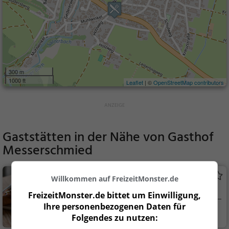
300 m
1000 ft
Leaflet
| ©
OpenStreetMap contributors
Gaststätten in der Nähe von
Gasthof
Messerschmied
Cafe Wastelbauerhof
Willkommen auf FreizeitMonster.de
Café in Bernau am Chiemsee
FreizeitMonster.de bittet um Einwilligung,
Ihre personenbezogenen Daten für
Bernau am Chiems
Café, Kaffee / Kuc
Folgendes zu nutzen:
ee
hen, Frühstück, Gebä