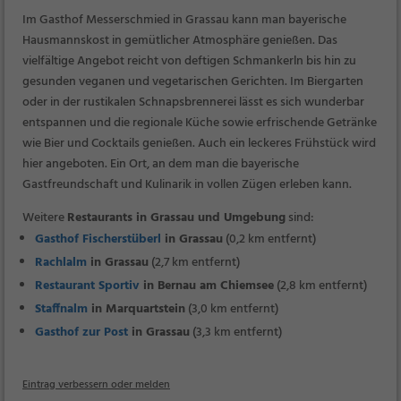
Im Gasthof Messerschmied in Grassau kann man bayerische
Hausmannskost in gemütlicher Atmosphäre genießen. Das
vielfältige Angebot reicht von deftigen Schmankerln bis hin zu
gesunden veganen und vegetarischen Gerichten. Im Biergarten
oder in der rustikalen Schnapsbrennerei lässt es sich wunderbar
entspannen und die regionale Küche sowie erfrischende Getränke
wie Bier und Cocktails genießen. Auch ein leckeres Frühstück wird
hier angeboten. Ein Ort, an dem man die bayerische
Gastfreundschaft und Kulinarik in vollen Zügen erleben kann.
Weitere
Restaurants in Grassau und Umgebung
sind:
Gasthof Fischerstüberl
in Grassau
(0,2 km entfernt)
Rachlalm
in Grassau
(2,7 km entfernt)
Restaurant Sportiv
in Bernau am Chiemsee
(2,8 km entfernt)
Staffnalm
in Marquartstein
(3,0 km entfernt)
Gasthof zur Post
in Grassau
(3,3 km entfernt)
Eintrag verbessern oder melden