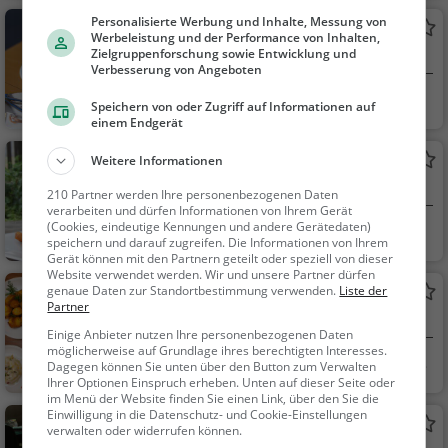
ck / Teigwaren
Personalisierte Werbung und Inhalte, Messung von
Museumscafé
Werbeleistung und der Performance von Inhalten,
Zielgruppenforschung sowie Entwicklung und
Café in Grassau
Verbesserung von Angeboten
Grassau
Café, Kaffee / Kuc
Speichern von oder Zugriff auf Informationen auf
hen, Frühstück, Gebä
einem Endgerät
ck / Teigwaren
Moieralm
Weitere Informationen
Biergarten in Grassau
210 Partner werden Ihre personenbezogenen Daten
verarbeiten und dürfen Informationen von Ihrem Gerät
(Cookies, eindeutige Kennungen und andere Gerätedaten)
Grassau
Biergarten, Bier, S
speichern und darauf zugreifen. Die Informationen von Ihrem
nacks / Getränke, De
Gerät können mit den Partnern geteilt oder speziell von dieser
Website verwendet werden. Wir und unsere Partner dürfen
utsch, Mittagessen, R
genaue Daten zur Standortbestimmung verwenden.
Liste der
Rachlalm
egionalküche
Partner
Restaurant in Grassau
Einige Anbieter nutzen Ihre personenbezogenen Daten
möglicherweise auf Grundlage ihres berechtigten Interesses.
Grassau
Restaurant, Aben
Dagegen können Sie unten über den Button zum Verwalten
Ihrer Optionen Einspruch erheben. Unten auf dieser Seite oder
dessen, Mittagessen
im Menü der Website finden Sie einen Link, über den Sie die
Einwilligung in die Datenschutz- und Cookie-Einstellungen
Restaurant Sportiv
verwalten oder widerrufen können.