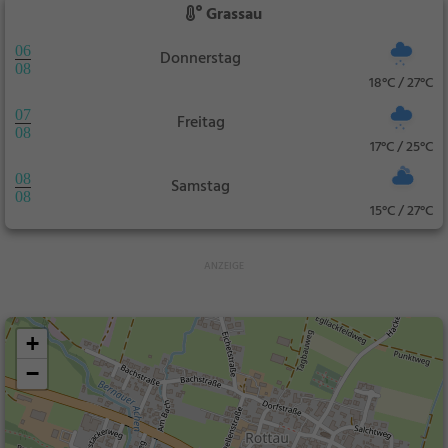
Grassau
06
Donnerstag
08
18°C / 27°C
07
Freitag
08
17°C / 25°C
08
Samstag
08
15°C / 27°C
+
−