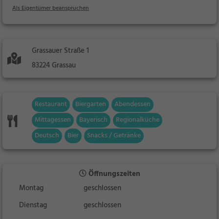
Als Eigentümer beanspruchen
Grassauer Straße 1
83224 Grassau
Restaurant
Biergarten
Abendessen
Mittagessen
Bayerisch
Regionalküche
Deutsch
Bier
Snacks / Getränke
Öffnungszeiten
Montag
geschlossen
Dienstag
geschlossen