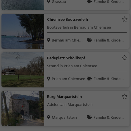
Grassau
Familie & Kinder,
Natur, See
Chiemsee Bootsverleih
Bootsverleih in Bernau am Chiemsee
Bernau am Chiems
Familie & Kinder,
ee
Natur
Badeplatz Schöllkopf
Strand in Prien am Chiemsee
Prien am Chiemsee
Familie & Kinder,
Natur
Burg Marquartstein
Adelssitz in Marquartstein
Marquartstein
Familie & Kinder,
Sehenswürdigkeit