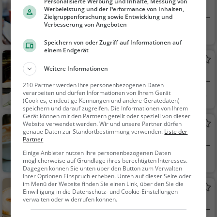
ger, Sandwiches, Stea
Personalisierte Werbung und Inhalte, Messung von
Kneipe in Penig
Werbeleistung und der Performance von Inhalten,
k House, Bier, Wein, S
Zielgruppenforschung sowie Entwicklung und
nacks / Getränke
Verbesserung von Angeboten
Penig
Bar, Bier, Wein, Sn
acks / Getränke
Speichern von oder Zugriff auf Informationen auf
einem Endgerät
Hotel und Restaurant Zur Lochmühle
Weitere Informationen
Restaurant in Penig
210 Partner werden Ihre personenbezogenen Daten
verarbeiten und dürfen Informationen von Ihrem Gerät
Penig
Restaurant, Aben
(Cookies, eindeutige Kennungen und andere Gerätedaten)
dessen, Mittagessen
speichern und darauf zugreifen. Die Informationen von Ihrem
Gerät können mit den Partnern geteilt oder speziell von dieser
Brückencafe
Website verwendet werden. Wir und unsere Partner dürfen
genaue Daten zur Standortbestimmung verwenden.
Liste der
Café in Limbach-Oberfrohna
Partner
Einige Anbieter nutzen Ihre personenbezogenen Daten
Limbach-Oberfroh
Café, Kaffee / Kuc
möglicherweise auf Grundlage ihres berechtigten Interesses.
Dagegen können Sie unten über den Button zum Verwalten
na
hen, Frühstück, Gebä
Ihrer Optionen Einspruch erheben. Unten auf dieser Seite oder
ck / Teigwaren
im Menü der Website finden Sie einen Link, über den Sie die
Vila Hermes
Einwilligung in die Datenschutz- und Cookie-Einstellungen
verwalten oder widerrufen können.
Café in Limbach-Oberfrohna