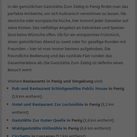
In der gemütlichen Gaststätte Zum Zeißig in Penig findet man das
perfekte Ambiente, um sich kulinarisch verwöhnen zu lassen. Ob
deutsche oder europäische Küche, hier kommt jeder Genießer auf
seine Kosten. Das vielfältige Angebot an Getränken und Speisen
lässt keine Wünsche offen. Ob für ein entspanntes Frühstück,
einen gemütlichen Abend zu zweit oder für gesellige Runden mit
Freunden – hier ist man immer bestens aufgehoben. Die
freundliche Bedienung und das rustikale Flair runden das
Gesamterlebnis ab. Die Gaststätte Zum Zeißig ist definitiv einen
Besuch wert!
Weitere
Restaurants in Penig und Umgebung
sind:
Pub und Restaurant Schloßgewölbe Public House
in Penig
(1,9 km entfernt)
Hotel und Restaurant Zur Lochmühle
in Penig
(3,2 km
entfernt)
Gaststätte Zur Guten Quelle
in Penig
(3,6 km entfernt)
Waldgaststätte Höllmühle
in Penig
(4,6 km entfernt)
Cicchetto
in Lunzenau
(5,1 km entfernt)