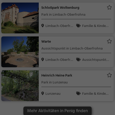
r
Schloßpark Wolkenburg
Park in Limbach-Oberfrohna
Limbach-Oberfroh
Familie & Kinder,
na
Natur
Warte
Aussichtspunkt in Limbach-Oberfrohna
Limbach-Oberfroh
Aussichtspunkt, F
na
amilie & Kinder, Natu
r
Heinrich Heine Park
Park in Lunzenau
Lunzenau
Familie & Kinder,
Natur
Mehr Aktivitäten in Penig finden