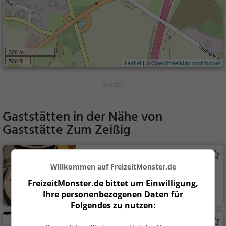
300 m
500 ft
Leaflet
| ©
OpenStreetMap contributors
Gaststätten in der Nähe von
Gaststätte Zum Zeißig
Pub und Restaurant Schloßgewölbe
Public House
Willkommen auf FreizeitMonster.de
Restaurant in Penig
FreizeitMonster.de bittet um Einwilligung,
Penig
Restaurant, Bar, A
Ihre personenbezogenen Daten für
bendessen, Mittagess
Folgendes zu nutzen:
en, Amerikanisch, Bur
Pils Pub Club Paradise