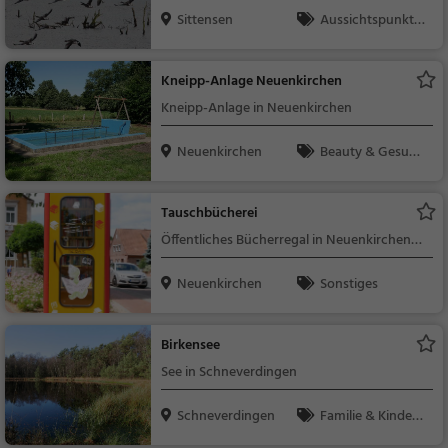
Sittensen
Aussichtspunkt, F
amilie & Kinder, Natu
r
Kneipp-Anlage Neuenkirchen
Kneipp-Anlage in Neuenkirchen
Neuenkirchen
Beauty & Gesund
heit, Familie & Kinder,
Natur
Tauschbücherei
Öffentliches Bücherregal in Neuenkirchen
(Delmsen)
Neuenkirchen
Sonstiges
Birkensee
See in Schneverdingen
Schneverdingen
Familie & Kinder,
Natur, See