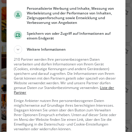
Café, Eisdiele, Kaffee /
Kuchen, Frühstück, G
Personalisierte Werbung und Inhalte, Messung von
La Piazza
Werbeleistung und der Performance von Inhalten,
ebäck / Teigwaren
Zielgruppenforschung sowie Entwicklung und
Italienisches Restaurant in Scheeßel
Verbesserung von Angeboten
Scheeßel
Restaurant, Italie
Speichern von oder Zugriff auf Informationen auf
einem Endgerät
nisch, Pizza, Europäis
ch, Mittagessen, Abe
Weitere Informationen
Jeersdorfer Hof
ndessen, Vegetarisc
Restaurant in Scheeßel
210 Partner werden Ihre personenbezogenen Daten
h, Mediterran
verarbeiten und dürfen Informationen von Ihrem Gerät
(Cookies, eindeutige Kennungen und andere Gerätedaten)
Scheeßel
Restaurant, Aben
speichern und darauf zugreifen. Die Informationen von Ihrem
Gerät können mit den Partnern geteilt oder speziell von dieser
dessen, Mittagessen
Website verwendet werden. Wir und unsere Partner dürfen
genaue Daten zur Standortbestimmung verwenden.
Liste der
Hanschen Harm
Partner
Kneipe in Scheeßel
Einige Anbieter nutzen Ihre personenbezogenen Daten
möglicherweise auf Grundlage ihres berechtigten Interesses.
Dagegen können Sie unten über den Button zum Verwalten
Scheeßel
Bar, Bier, Wein, Sn
Ihrer Optionen Einspruch erheben. Unten auf dieser Seite oder
acks / Getränke
im Menü der Website finden Sie einen Link, über den Sie die
Einwilligung in die Datenschutz- und Cookie-Einstellungen
Cafe Landhof
verwalten oder widerrufen können.