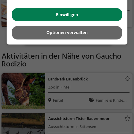
Café in Fintel
Einwilligen
Fintel
Café, Restaurant,
Kaffee / Kuchen, Früh
stück, Gebäck / Teig
Optionen verwalten
Mehr Gaststätten in Scheeßel finden
waren, Bistro, Snacks
/ Getränke
Aktivitäten in der Nähe von
Gaucho
Rodizio
LandPark Lauenbrück
Zoo in Fintel
Fintel
Familie & Kinder,
Natur
Aussichtsturm Tister Bauernmoor
Aussichtsturm in Sittensen