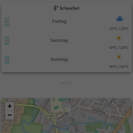
Scheeßel
07
Freitag
08
13°C / 23°C
08
Samstag
08
10°C / 24°C
09
Sonntag
08
14°C / 30°C
+
−