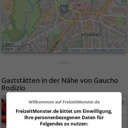
200 m
500 ft
Leaflet
| ©
OpenStreetMap contributors
Gaststätten in der Nähe von
Gaucho
Rodizio
Willkommen auf FreizeitMonster.de
Eiscafé Venezia
Eiscafé / Eisdiele in Scheeßel
FreizeitMonster.de bittet um Einwilligung,
Ihre personenbezogenen Daten für
Scheeßel
Eiscafé / Eisdiele,
Folgendes zu nutzen: