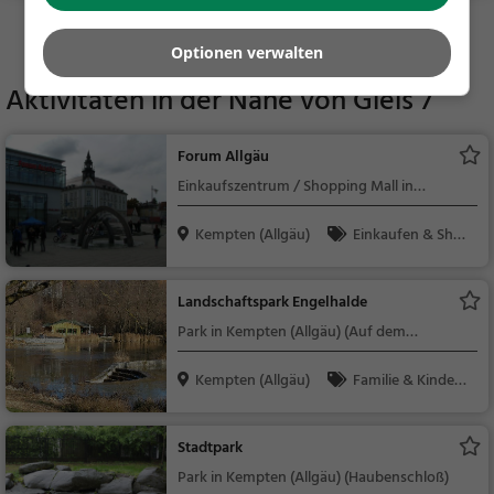
ssen, Mittagessen, Ve
Mehr Gaststätten in Kempten (Allgäu) finden
getarisch, Vegan
Optionen verwalten
Aktivitäten in der Nähe von
Gleis 7
Forum Allgäu
Einkaufszentrum / Shopping Mall in
Kempten (Allgäu)
Kempten (Allgäu)
Einkaufen & Shop
ping
Landschaftspark Engelhalde
Park in Kempten (Allgäu) (Auf dem
Lindenberg)
Kempten (Allgäu)
Familie & Kinder,
Natur
Stadtpark
Park in Kempten (Allgäu) (Haubenschloß)