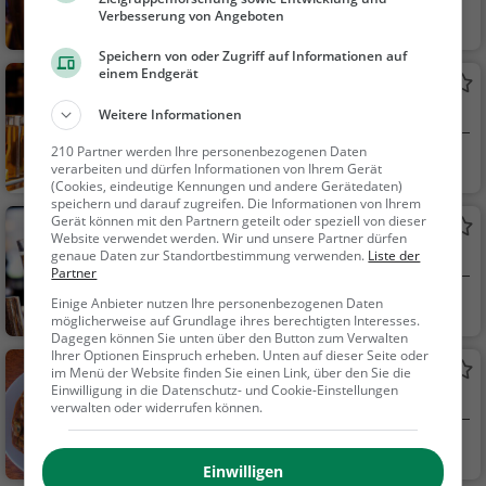
Verbesserung von Angeboten
Kempten (Allgäu)
Bar, Restaurant, C
afé, Bier, Wein, Snack
Speichern von oder Zugriff auf Informationen auf
s / Getränke, Abende
einem Endgerät
Pic 2
ssen, Mittagessen, Fr
Kneipe in Kempten (Allgäu)
Weitere Informationen
ühstück, Brunch, Geb
äck / Teigwaren, Kaff
210 Partner werden Ihre personenbezogenen Daten
Kempten (Allgäu)
Bar, Bier, Wein, Sn
ee / Kuchen, Cocktail
verarbeiten und dürfen Informationen von Ihrem Gerät
acks / Getränke
(Cookies, eindeutige Kennungen und andere Gerätedaten)
s
speichern und darauf zugreifen. Die Informationen von Ihrem
Gerät können mit den Partnern geteilt oder speziell von dieser
Oggi
Website verwendet werden. Wir und unsere Partner dürfen
Bar in Kempten (Allgäu)
genaue Daten zur Standortbestimmung verwenden.
Liste der
Partner
Kempten (Allgäu)
Bar, Bier, Wein, Sn
Einige Anbieter nutzen Ihre personenbezogenen Daten
möglicherweise auf Grundlage ihres berechtigten Interesses.
acks / Getränke
Dagegen können Sie unten über den Button zum Verwalten
Ihrer Optionen Einspruch erheben. Unten auf dieser Seite oder
Restaurant Kempten
im Menü der Website finden Sie einen Link, über den Sie die
Einwilligung in die Datenschutz- und Cookie-Einstellungen
Indisches Restaurant in Kempten (Allgäu)
verwalten oder widerrufen können.
Kempten (Allgäu)
Restaurant, Indis
ch, Asiatisch, Abende
Einwilligen