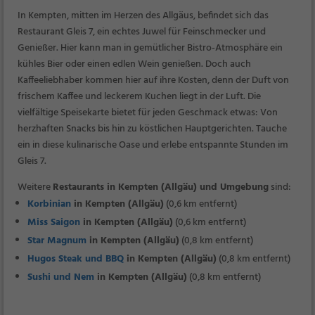
In Kempten, mitten im Herzen des Allgäus, befindet sich das
Restaurant Gleis 7, ein echtes Juwel für Feinschmecker und
Genießer. Hier kann man in gemütlicher Bistro-Atmosphäre ein
kühles Bier oder einen edlen Wein genießen. Doch auch
Kaffeeliebhaber kommen hier auf ihre Kosten, denn der Duft von
frischem Kaffee und leckerem Kuchen liegt in der Luft. Die
vielfältige Speisekarte bietet für jeden Geschmack etwas: Von
herzhaften Snacks bis hin zu köstlichen Hauptgerichten. Tauche
ein in diese kulinarische Oase und erlebe entspannte Stunden im
Gleis 7.
Weitere
Restaurants in Kempten (Allgäu) und Umgebung
sind:
Korbinian
in Kempten (Allgäu)
(0,6 km entfernt)
Miss Saigon
in Kempten (Allgäu)
(0,6 km entfernt)
Star Magnum
in Kempten (Allgäu)
(0,8 km entfernt)
Hugos Steak und BBQ
in Kempten (Allgäu)
(0,8 km entfernt)
Sushi und Nem
in Kempten (Allgäu)
(0,8 km entfernt)