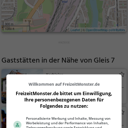
300 m
1000 ft
Leaflet
| ©
OpenStreetMap contributors
Gaststätten in der Nähe von
Gleis 7
Korbinian
Restaurant in Kempten (Allgäu)
Willkommen auf FreizeitMonster.de
FreizeitMonster.de bittet um Einwilligung,
Kempten (Allgäu)
Restaurant, Aben
Ihre personenbezogenen Daten für
dessen, Mittagessen,
Folgendes zu nutzen:
Bayerisch, Regionalk
Times
üche, Deutsch
Personalisierte Werbung und Inhalte, Messung von
Bar in Kempten (Allgäu)
Werbeleistung und der Performance von Inhalten,
Zielgruppenforschung sowie Entwicklung und