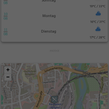
Sonntag
08
19°C / 33°C
10
Montag
08
16°C / 31°C
11
Dienstag
08
17°C / 28°C
+
−