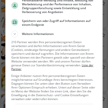
che, Mittagessen, Ab
Personalisierte Werbung und Inhalte, Messung von
Krone
Werbeleistung und der Performance von Inhalten,
endessen
Zielgruppenforschung sowie Entwicklung und
Restaurant in Wangen SZ
Verbesserung von Angeboten
Wangen SZ, Schw
Restaurant, Aben
Speichern von oder Zugriff auf Informationen auf
einem Endgerät
eiz
dessen, Mittagessen
Weitere Informationen
Clansico
Café in Wangen SZ
210 Partner werden Ihre personenbezogenen Daten
verarbeiten und dürfen Informationen von Ihrem Gerät
(Cookies, eindeutige Kennungen und andere Gerätedaten)
Wangen SZ, Schw
Café, Eiscafé / Eis
speichern und darauf zugreifen. Die Informationen von Ihrem
Gerät können mit den Partnern geteilt oder speziell von dieser
eiz
diele, Kaffee / Kuche
Website verwendet werden. Wir und unsere Partner dürfen
n, Frühstück, Gebäck
genaue Daten zur Standortbestimmung verwenden.
Liste der
Gasthaus Bahnhof
/ Teigwaren, Eisdiele
Partner
Schweizerisches Restaurant in Wangen SZ
Einige Anbieter nutzen Ihre personenbezogenen Daten
möglicherweise auf Grundlage ihres berechtigten Interesses.
Dagegen können Sie unten über den Button zum Verwalten
Wangen SZ, Schw
Restaurant, Schw
Ihrer Optionen Einspruch erheben. Unten auf dieser Seite oder
eiz
eizerisch, Regionalkü
im Menü der Website finden Sie einen Link, über den Sie die
che, Mittagessen, Ab
Einwilligung in die Datenschutz- und Cookie-Einstellungen
Restaurant Freihof
verwalten oder widerrufen können.
endessen
Schweizerisches Restaurant in Wangen SZ