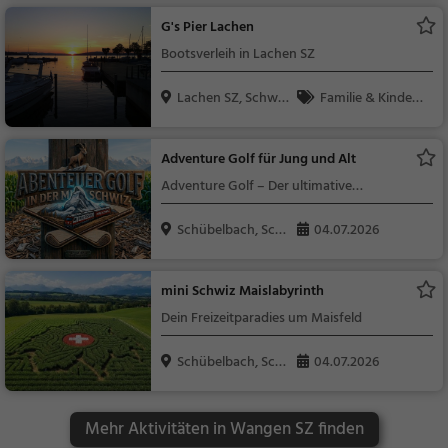
r
G's Pier Lachen
Bootsverleih in Lachen SZ
Lachen SZ, Schwei
Familie & Kinder,
z
Natur
Adventure Golf für Jung und Alt
Adventure Golf – Der ultimative
Lochwettstreit mit regionalem Genuss
Schübelbach, Sch
04.07.2026
weiz
mini Schwiz Maislabyrinth
Dein Freizeitparadies um Maisfeld
Schübelbach, Sch
04.07.2026
weiz
Mehr Aktivitäten in Wangen SZ finden