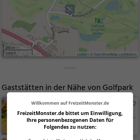
300 m
1000 ft
Leaflet
| ©
OpenStreetMap contributors
Gaststätten in der Nähe von
Golfpark
Willkommen auf FreizeitMonster.de
Restaurant Sonne
Schweizerisches Restaurant in Wangen SZ
FreizeitMonster.de bittet um Einwilligung,
Ihre personenbezogenen Daten für
Wangen SZ, Schw
Restaurant, Schw
Folgendes zu nutzen:
eiz
eizerisch, Regionalkü