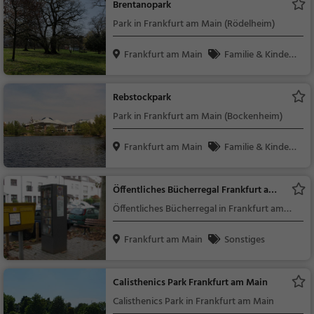
Brentanopark
Park in Frankfurt am Main (Rödelheim)
Frankfurt am Main
Familie & Kinder,
Natur
Rebstockpark
Park in Frankfurt am Main (Bockenheim)
Frankfurt am Main
Familie & Kinder,
Natur
Öffentliches Bücherregal Frankfurt am
Main
Öffentliches Bücherregal in Frankfurt am
Main (Friedrich-Ebert-Siedlung)
Frankfurt am Main
Sonstiges
Calisthenics Park Frankfurt am Main
Calisthenics Park in Frankfurt am Main