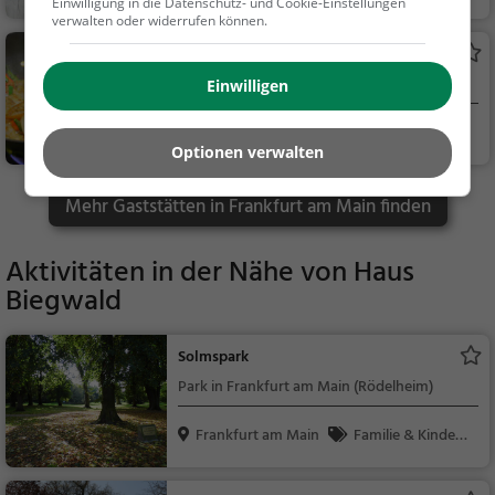
Einwilligung in die Datenschutz- und Cookie-Einstellungen
dessen, Mittagessen
verwalten oder widerrufen können.
Zum Goldenen Löwen
Asiatisches Restaurant in Frankfurt am Main
Einwilligen
Frankfurt am Main
Restaurant, Chine
Optionen verwalten
sisch, Asiatisch, Aben
dessen, Mittagessen,
Mehr Gaststätten in Frankfurt am Main finden
Vegetarisch
Aktivitäten in der Nähe von
Haus
Biegwald
Solmspark
Park in Frankfurt am Main (Rödelheim)
Frankfurt am Main
Familie & Kinder,
Natur