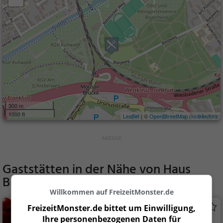
300 m
1000 ft
Leaflet
| ©
OpenStreetMap contributors
Gaststätten in der Nähe von
Haus
Biegwald
Willkommen auf FreizeitMonster.de
Da Severino
FreizeitMonster.de bittet um Einwilligung,
Ihre personenbezogenen Daten für
Italienisches Restaurant in Frankfurt am