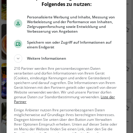
Folgendes zu nutzen:
Main
Frankfurt am Main
Restaurant, Italie
Personalisierte Werbung und Inhalte, Messung von
nisch, Pizza, Europäis
Werbeleistung und der Performance von Inhalten,
ch, Mittagessen, Abe
Zielgruppenforschung sowie Entwicklung und
Aurelia
Verbesserung von Angeboten
ndessen, Vegetarisc
Pizzeria in Frankfurt am Main
h, Mediterran
Speichern von oder Zugriff auf Informationen auf
einem Endgerät
Frankfurt am Main
Restaurant, Pizza,
Abendessen, Italienis
Weitere Informationen
ch, Mittagessen, Euro
210 Partner werden Ihre personenbezogenen Daten
Bistro 29
päisch, Vegetarisch,
verarbeiten und dürfen Informationen von Ihrem Gerät
Bar in Frankfurt am Main
Mediterran
(Cookies, eindeutige Kennungen und andere Gerätedaten)
speichern und darauf zugreifen. Die Informationen von Ihrem
Gerät können mit den Partnern geteilt oder speziell von dieser
Frankfurt am Main
Bar, Bier, Wein, Sn
Website verwendet werden. Wir und unsere Partner dürfen
acks / Getränke
genaue Daten zur Standortbestimmung verwenden.
Liste der
Partner
Zur Haltestelle
Einige Anbieter nutzen Ihre personenbezogenen Daten
möglicherweise auf Grundlage ihres berechtigten Interesses.
Restaurant in Frankfurt am Main
Dagegen können Sie unten über den Button zum Verwalten
Ihrer Optionen Einspruch erheben. Unten auf dieser Seite oder
Frankfurt am Main
Restaurant, Aben
im Menü der Website finden Sie einen Link, über den Sie die