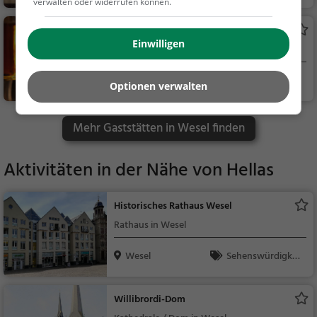
verwalten oder widerrufen können.
acks / Getränke
Römerstube
Einwilligen
Kneipe in Wesel
Wesel
Bar, Bier, Wein, Sn
Optionen verwalten
acks / Getränke
Mehr Gaststätten in Wesel finden
Aktivitäten in der Nähe von
Hellas
Historisches Rathaus Wesel
Rathaus in Wesel
Wesel
Sehenswürdigkei
t
Willibrordi-Dom