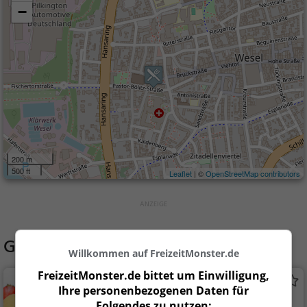
−
200 m
500 ft
Leaflet
| ©
OpenStreetMap contributors
Gaststätten in der Nähe von
Hellas
Willkommen auf FreizeitMonster.de
FreizeitMonster.de bittet um Einwilligung,
La Gondola
Ihre personenbezogenen Daten für
Eiscafé / Eisdiele in Wesel
Folgendes zu nutzen: