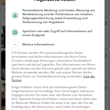
Wesel
Eiscafé / Eisdiele,
Personalisierte Werbung und Inhalte, Messung von
Eisdiele
Werbeleistung und der Performance von Inhalten,
Zielgruppenforschung sowie Entwicklung und
Verbesserung von Angeboten
Gaststätte am Dom
Kneipe in Wesel
Speichern von oder Zugriff auf Informationen auf
einem Endgerät
Wesel
Bar, Bier, Wein, Sn
Weitere Informationen
acks / Getränke
210 Partner werden Ihre personenbezogenen Daten
Barfly
verarbeiten und dürfen Informationen von Ihrem Gerät
(Cookies, eindeutige Kennungen und andere Gerätedaten)
Bar in Wesel
speichern und darauf zugreifen. Die Informationen von Ihrem
Gerät können mit den Partnern geteilt oder speziell von dieser
Website verwendet werden. Wir und unsere Partner dürfen
Wesel
Bar, Bier, Wein, Sn
genaue Daten zur Standortbestimmung verwenden.
Liste der
acks / Getränke
Partner
Einige Anbieter nutzen Ihre personenbezogenen Daten
Uschi's Klause
möglicherweise auf Grundlage ihres berechtigten Interesses.
Kneipe in Wesel
Dagegen können Sie unten über den Button zum Verwalten
Ihrer Optionen Einspruch erheben. Unten auf dieser Seite oder
im Menü der Website finden Sie einen Link, über den Sie die
Wesel
Bar, Bier, Wein, Sn
Einwilligung in die Datenschutz- und Cookie-Einstellungen