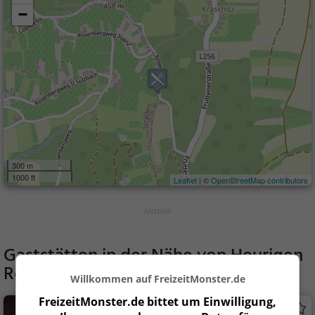
−
300 m
1000 ft
Leaflet
| ©
OpenStreetMap contributors
Gaststätten in der Nähe von
Heurigen
Rosenbergl
Willkommen auf FreizeitMonster.de
FreizeitMonster.de bittet um Einwilligung,
Buschenschank Neubauer