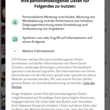
Ihre personenbezogenen Daten für
Weinlokal in Straden
Folgendes zu nutzen:
Straden, Österreic
Restaurant, Wein,
Personalisierte Werbung und Inhalte, Messung von
h
Snacks / Getränke
Werbeleistung und der Performance von Inhalten,
Zielgruppenforschung sowie Entwicklung und
Verbesserung von Angeboten
Buschenschank Krispel
Restaurant in Straden
Speichern von oder Zugriff auf Informationen auf
einem Endgerät
Straden, Österreic
Restaurant, Wein,
Weitere Informationen
h
Snacks / Getränke, A
bendessen, Mittagess
210 Partner werden Ihre personenbezogenen Daten
Buschenschank Greifensteiner
verarbeiten und dürfen Informationen von Ihrem Gerät
en
(Cookies, eindeutige Kennungen und andere Gerätedaten)
Weinlokal in Tieschen
speichern und darauf zugreifen. Die Informationen von Ihrem
Gerät können mit den Partnern geteilt oder speziell von dieser
Website verwendet werden. Wir und unsere Partner dürfen
Tieschen, Österreic
Restaurant, Wein,
genaue Daten zur Standortbestimmung verwenden.
Liste der
h
Snacks / Getränke
Partner
Einige Anbieter nutzen Ihre personenbezogenen Daten
Buschenschank Neubauer
möglicherweise auf Grundlage ihres berechtigten Interesses.
Weinlokal in St. Anna am Aigen
Dagegen können Sie unten über den Button zum Verwalten
Ihrer Optionen Einspruch erheben. Unten auf dieser Seite oder
im Menü der Website finden Sie einen Link, über den Sie die