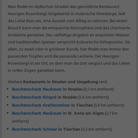
Man findet im idyllischen Straden das gemütliche Restaurant
Heurigen Rosenbergl. Eingebettet in malerische Weinberge, lädt
das Lokal dazu ein, eine Auszeit vom Alltag zu nehmen. Bei einem
Besuch kann man die entspannte Atmosphäre und das charmante
Ambiente genießen. Das vielfältige Angebot an exquisiten Weinen
und traditionellen Speisen verspricht kulinarische Höhepunkte. Ob
allein, zu zweit oder in größerer Runde, hier findet man immer den
passenden Tropfen und die passende Leckerei. Der Heurigen
Rosenbergl ist ein Ort, an dem man die Zeit vergisst und das Leben
in vollen Zügen genießen kann.
Weitere
Restaurants in Straden und Umgebung
sind:
Buschenschank Neubauer
in Straden
(0,1 km entfernt)
Buschenschank Krispel
in Straden
(1,4 km entfernt)
Buschenschank Greifensteiner
in Tieschen
(1,9 km entfernt)
Buschenschank Neubauer
in St. Anna am Aigen
(2,7 km
entfernt)
Buschenschank Schmer
in Tieschen
(3,2 km entfernt)