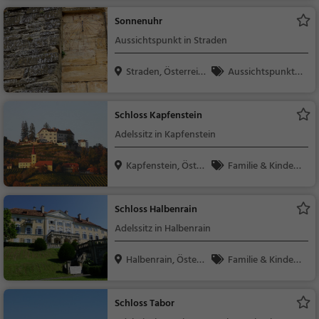
r
Sonnenuhr
Aussichtspunkt in Straden
Straden, Österreic
Aussichtspunkt, F
h
amilie & Kinder, Natu
r
Schloss Kapfenstein
Adelssitz in Kapfenstein
Kapfenstein, Öster
Familie & Kinder,
re...
Sehenswürdigkeit
Schloss Halbenrain
Adelssitz in Halbenrain
Halbenrain, Österr
Familie & Kinder,
ei...
Sehenswürdigkeit
Schloss Tabor