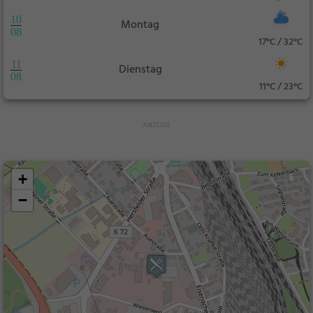
10
Montag
08
17°C / 32°C
11
Dienstag
08
11°C / 23°C
+
−