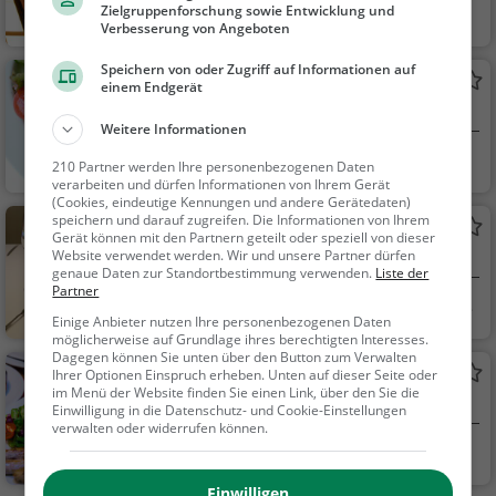
Zielgruppenforschung sowie Entwicklung und
Bebra
Bar, Bier, Wein, Sn
Verbesserung von Angeboten
acks / Getränke
Speichern von oder Zugriff auf Informationen auf
Pizzeria Ristorante Italia
einem Endgerät
Italienisches Restaurant in Ronshausen
Weitere Informationen
Ronshausen
Restaurant, Italie
210 Partner werden Ihre personenbezogenen Daten
nisch, Pizza, Europäis
verarbeiten und dürfen Informationen von Ihrem Gerät
(Cookies, eindeutige Kennungen und andere Gerätedaten)
ch, Mittagessen, Abe
speichern und darauf zugreifen. Die Informationen von Ihrem
Restaurant zur Krone
ndessen, Vegetarisc
Gerät können mit den Partnern geteilt oder speziell von dieser
Website verwendet werden. Wir und unsere Partner dürfen
Restaurant in Ronshausen
h, Mediterran
genaue Daten zur Standortbestimmung verwenden.
Liste der
Partner
Ronshausen
Restaurant, Aben
Einige Anbieter nutzen Ihre personenbezogenen Daten
dessen, Mittagessen
möglicherweise auf Grundlage ihres berechtigten Interesses.
Dagegen können Sie unten über den Button zum Verwalten
Restaurant am Rathaus
Ihrer Optionen Einspruch erheben. Unten auf dieser Seite oder
im Menü der Website finden Sie einen Link, über den Sie die
Deutsches Restaurant in Ronshausen
Einwilligung in die Datenschutz- und Cookie-Einstellungen
verwalten oder widerrufen können.
Ronshausen
Restaurant, Café,
Deutsch, Mittagesse
Einwilligen