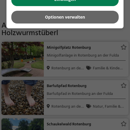
n, Abendessen, Europ
Mehr Gaststätten in Bebra finden
äisch, Kaffee / Kuche
n, Frühstück, Gebäck
Optionen verwalten
/ Teigwaren
Aktivitäten in der Nähe von
Holzwurmstüberl
Minigolfplatz Rotenburg
Minigolfanlage in Rotenburg an der Fulda
Rotenburg an der
Familie & Kinder,
Ful...
Sport
Barfußpfad Rotenburg
Barfußpfad in Rotenburg an der Fulda
Rotenburg an der
Natur, Familie & K
Ful...
inder, Beauty & Gesu
ndheit
Schaukelwald Rotenburg