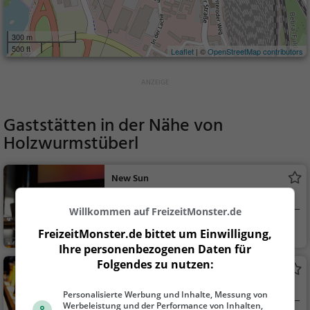
300 m
500 ft
Leaflet
| ©
OpenStreetMap contributors
Gaststätten in der Nähe von
Holzwurmstüberl
New Sun
Bar in Bebra
Willkommen auf FreizeitMonster.de
Bebra
Bar, Bier, Wein, Sn
FreizeitMonster.de bittet um Einwilligung,
acks / Getränke
Ihre personenbezogenen Daten für
Folgendes zu nutzen:
Stadtschänke
Bar in Bebra
Personalisierte Werbung und Inhalte, Messung von
Werbeleistung und der Performance von Inhalten,