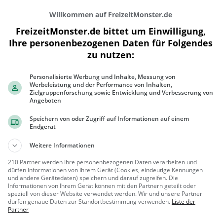
Willkommen auf FreizeitMonster.de
FreizeitMonster.de bittet um Einwilligung,
Ihre personenbezogenen Daten für Folgendes
zu nutzen:
Personalisierte Werbung und Inhalte, Messung von
300 m
Werbeleistung und der Performance von Inhalten,
500 ft
Zielgruppenforschung sowie Entwicklung und Verbesserung von
Angeboten
Speichern von oder Zugriff auf Informationen auf einem
Endgerät
Gaststätten in der Nähe von
Kaoh ho
Weitere Informationen
210 Partner werden Ihre personenbezogenen Daten verarbeiten und
Eiscafé Capucchino
dürfen Informationen von Ihrem Gerät (Cookies, eindeutige Kennungen
und andere Gerätedaten) speichern und darauf zugreifen. Die
Eiscafé / Eisdiele in Bergisch
Informationen von Ihrem Gerät können mit den Partnern geteilt oder
Gladbach
speziell von dieser Website verwendet werden. Wir und unsere Partner
Bergisch
Eiscafé /
dürfen genaue Daten zur Standortbestimmung verwenden.
Liste der
Partner
Gladbach
Eisdiele, Café,