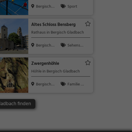
Gladbach
Bergisch
Sport
Gladbach
Altes Schloss Bensberg
Rathaus in Bergisch Gladbach
Bergisch
Sehensw
Gladbach
ürdigkeit
Zwergenhöhle
Höhle in Bergisch Gladbach
Bergisch
Familie &
Gladbach
Kinder, Natu
r, Sehenswür
ladbach finden
digkeit