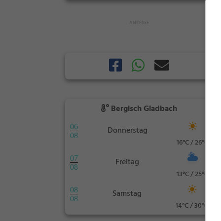
Bergisch Gladbach
06
Donnerstag
08
16°C / 26°C
07
Freitag
08
13°C / 25°C
08
Samstag
08
14°C / 30°C