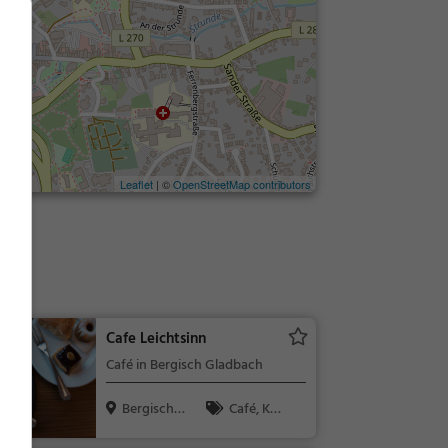
Leaflet
| ©
OpenStreetMap contributors
m
Cafe Leichtsinn
Café in Bergisch Gladbach
Bergisch
Café, Kaff
Gladbach
ee / Kuchen,