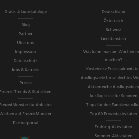
Gratis Urlaubskataloge
Deutschland
Österreich
Blog
Schweiz
Partner
Liechtenstein
Über uns
Impressum
Was kann man am Wochene
machen?
Datenschutz
Kostenlose Freizeitaktivitäte
Jobs & Karriere
Ausflugsziele für schlechtes We
Presse
Actionreiche Ausflugsidee
Freizeit-Trends & Statistiken
Ausflugsziele für Senioren
FreizeitMonster für Anbieter
Tipps für den Familienausflu
Werben auf FreizeitMonster
Top 80 Freizeitaktivitäten
Partnerportal
Frühling-Aktivitäten
Sommer-Aktivitäten