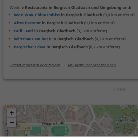
Weitere
Restaurants in Bergisch Gladbach und Umgebung
sind:
Wok Wok China Imbiss
in Bergisch Gladbach
(0,0 km entfernt)
Altes Pastorat
in Bergisch Gladbach
(0,1 km entfernt)
Grill Land
in Bergisch Gladbach
(0,1 km entfernt)
Wirtshaus am Bock
in Bergisch Gladbach
(0,2 km entfernt)
Bergischer Löwe
in Bergisch Gladbach
(0,2 km entfernt)
|
Eintrag verbessern oder melden
Als Eigentümer beanspruchen
+
−