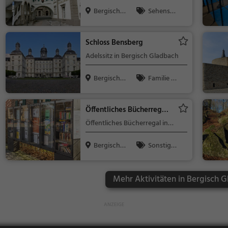
Bergisch
Sehensw
Gladbach
ürdigkeit
Schloss Bensberg
Adelssitz in Bergisch Gladbach
Bergisch
Familie &
Gladbach
Kinder, Sehe
nswürdigkeit
Öffentliches Bücherregal
Bergisch Gladbach
Öffentliches Bücherregal in
Bergisch Gladbach (Refrath)
Bergisch
Sonstige
Gladbach
s
Mehr Aktivitäten in Bergisch G