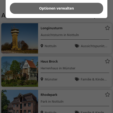
Mehr Gaststätten in Havixbeck finden
Optionen verwalten
Aktivitäten in der Nähe von
Kemper
Longinusturm
Aussichtsturm in Nottuln
Nottuln
Aussichtspunkt, F
amilie & Kinder, Natu
r
Haus Brock
Herrenhaus in Münster
Münster
Familie & Kinder,
Sehenswürdigkeit
Rhodepark
Park in Nottuln
Nottuln
Familie & Kinder,