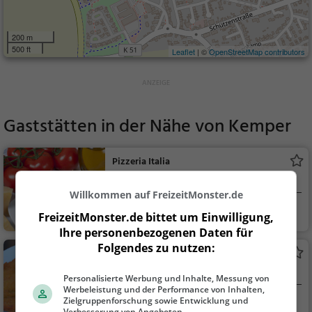
200 m
500 ft
Leaflet
| ©
OpenStreetMap contributors
Gaststätten in der Nähe von
Kemper
Pizzeria Italia
Italienisches Restaurant in Havixbeck
Willkommen auf FreizeitMonster.de
Havixbeck
Restaurant, Italie
FreizeitMonster.de bittet um Einwilligung,
nisch, Pizza, Europäis
Ihre personenbezogenen Daten für
ch, Mittagessen, Abe
Folgendes zu nutzen:
Haus Füsting
ndessen, Vegetarisc
Deutsches Restaurant in Havixbeck
h, Mediterran
Personalisierte Werbung und Inhalte, Messung von
Werbeleistung und der Performance von Inhalten,
Zielgruppenforschung sowie Entwicklung und
Havixbeck
Restaurant, Bar, D
Verbesserung von Angeboten