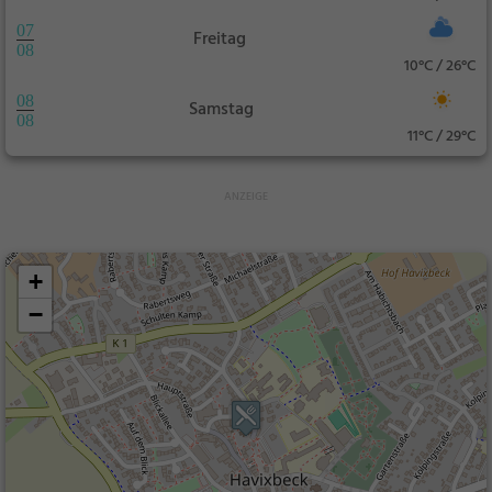
07
Freitag
08
10°C / 26°C
08
Samstag
08
11°C / 29°C
+
−