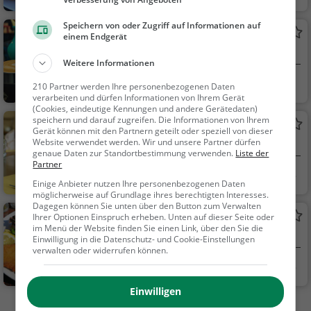
eutsch, Mittagessen,
Abendessen, Europäi
Speichern von oder Zugriff auf Informationen auf
Cafe Klute
einem Endgerät
sch, Bier, Wein, Snack
Café in Havixbeck
s / Getränke
Weitere Informationen
Havixbeck
Café, Kaffee / Kuc
210 Partner werden Ihre personenbezogenen Daten
hen, Frühstück, Gebä
verarbeiten und dürfen Informationen von Ihrem Gerät
(Cookies, eindeutige Kennungen und andere Gerätedaten)
ck / Teigwaren
speichern und darauf zugreifen. Die Informationen von Ihrem
Brauhaus Klute
Gerät können mit den Partnern geteilt oder speziell von dieser
Website verwendet werden. Wir und unsere Partner dürfen
Restaurant in Havixbeck
genaue Daten zur Standortbestimmung verwenden.
Liste der
Partner
Havixbeck
Restaurant, Aben
Einige Anbieter nutzen Ihre personenbezogenen Daten
dessen, Mittagessen
möglicherweise auf Grundlage ihres berechtigten Interesses.
Dagegen können Sie unten über den Button zum Verwalten
Overwaul
Ihrer Optionen Einspruch erheben. Unten auf dieser Seite oder
im Menü der Website finden Sie einen Link, über den Sie die
Deutsches Restaurant in Havixbeck
Einwilligung in die Datenschutz- und Cookie-Einstellungen
verwalten oder widerrufen können.
Havixbeck
Restaurant, Deuts
ch, Mittagessen, Abe
Einwilligen
ndessen, Europäisch