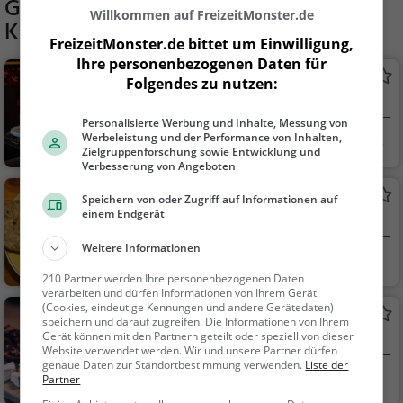
Gaststätten in der Nähe von
Willkommen auf FreizeitMonster.de
Kirchenwirt
FreizeitMonster.de bittet um Einwilligung,
Ihre personenbezogenen Daten für
Gasthaus zur Post
Folgendes zu nutzen:
Restaurant in Bad Goisern am Hallstättersee
Personalisierte Werbung und Inhalte, Messung von
Werbeleistung und der Performance von Inhalten,
Bad Goisern am Ha
Restaurant, Aben
Zielgruppenforschung sowie Entwicklung und
lls...
dessen, Mittagessen
Verbesserung von Angeboten
Steegwirt
Speichern von oder Zugriff auf Informationen auf
einem Endgerät
Restaurant in Bad Goisern am Hallstättersee
Weitere Informationen
Bad Goisern am Ha
Restaurant, Öster
210 Partner werden Ihre personenbezogenen Daten
lls...
reichisch, Regionalkü
verarbeiten und dürfen Informationen von Ihrem Gerät
che, Mittagessen, Ab
(Cookies, eindeutige Kennungen und andere Gerätedaten)
Werkstattbeisl
endessen
speichern und darauf zugreifen. Die Informationen von Ihrem
Gerät können mit den Partnern geteilt oder speziell von dieser
Weinlokal in Bad Goisern am Hallstättersee
Website verwendet werden. Wir und unsere Partner dürfen
genaue Daten zur Standortbestimmung verwenden.
Liste der
Bad Goisern am Ha
Restaurant, Wein,
Partner
lls...
Snacks / Getränke