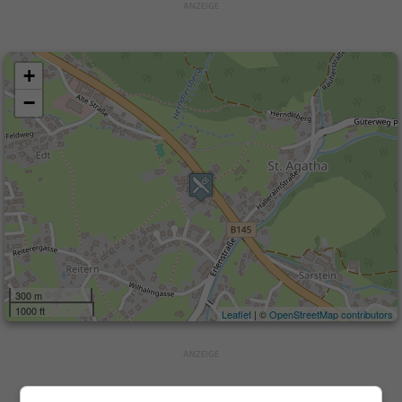
+
−
300 m
1000 ft
Leaflet
| ©
OpenStreetMap contributors