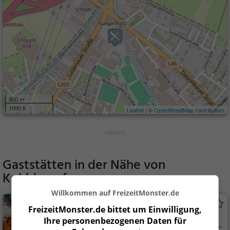
300 m
1000 ft
Leaflet
| ©
OpenStreetMap contributors
Gaststätten in der Nähe von
Kohldampf
Willkommen auf FreizeitMonster.de
Wild Bean Cafe
FreizeitMonster.de bittet um Einwilligung,
Restaurant in Hohenems
Ihre personenbezogenen Daten für