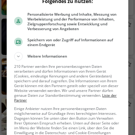
Folgendes zu nutzen:
Hohenems, Österr
Restaurant, Bistr
eich
o, Vegetarisch, Vega
Personalisierte Werbung und Inhalte, Messung von
Werbeleistung und der Performance von Inhalten,
n
Zielgruppenforschung sowie Entwicklung und
Lemongrass
Verbesserung von Angeboten
Asiatisches Restaurant in Hohenems
Speichern von oder Zugriff auf Informationen auf
einem Endgerät
Hohenems, Österr
Restaurant, Asiati
eich
sch, Abendessen, Mit
Weitere Informationen
tagessen, Vegetarisc
Bimbos Bar
h
210 Partner werden Ihre personenbezogenen Daten
verarbeiten und dürfen Informationen von Ihrem Gerät
Bar in Hohenems
(Cookies, eindeutige Kennungen und andere Gerätedaten)
speichern und darauf zugreifen. Die Informationen von Ihrem
Hohenems, Österr
Bar, Bier, Wein, Sn
Gerät können mit den Partnern geteilt oder speziell von dieser
Website verwendet werden. Wir und unsere Partner dürfen
eich
acks / Getränke
genaue Daten zur Standortbestimmung verwenden.
Liste der
Partner
Rondo
Einige Anbieter nutzen Ihre personenbezogenen Daten
Restaurant in Diepoldsau
möglicherweise auf Grundlage ihres berechtigten Interesses.
Dagegen können Sie unten über den Button zum Verwalten
Ihrer Optionen Einspruch erheben. Unten auf dieser Seite oder
Diepoldsau, Schwe
Restaurant, Aben
im Menü der Website finden Sie einen Link, über den Sie die
iz
dessen, Mittagessen
Einwilligung in die Datenschutz- und Cookie-Einstellungen