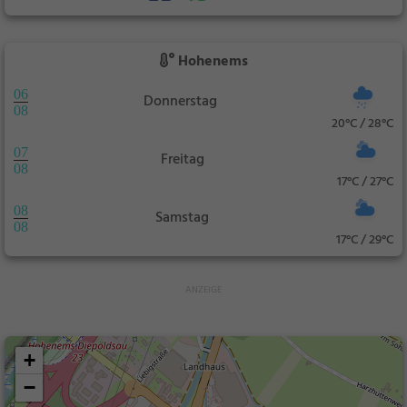
Hohenems
06
Donnerstag
08
20°C / 28°C
07
Freitag
08
17°C / 27°C
08
Samstag
08
17°C / 29°C
+
−