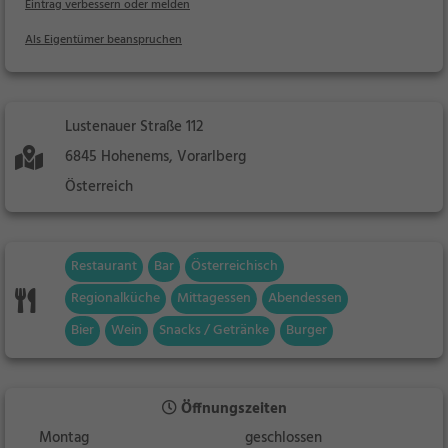
Eintrag verbessern oder melden
Als Eigentümer beanspruchen
Lustenauer Straße 112
6845 Hohenems, Vorarlberg
Österreich
Restaurant
Bar
Österreichisch
Regionalküche
Mittagessen
Abendessen
Bier
Wein
Snacks / Getränke
Burger
Öffnungszeiten
Montag
geschlossen