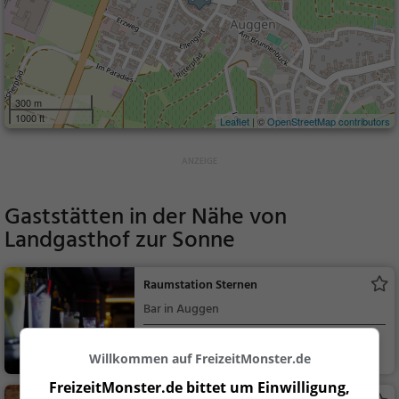
300 m
1000 ft
Leaflet
| ©
OpenStreetMap contributors
Gaststätten in der Nähe von
Landgasthof zur Sonne
Raumstation Sternen
Bar in Auggen
Auggen
Bar, Bier, Wein, Sn
Willkommen auf FreizeitMonster.de
acks / Getränke
FreizeitMonster.de bittet um Einwilligung,