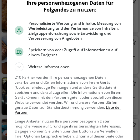
Gasthaus Krone
Ihre personenbezogenen Daten für
Folgendes zu nutzen:
Deutsches Restaurant in Schliengen
Schliengen
Restaurant, Deuts
Personalisierte Werbung und Inhalte, Messung von
Werbeleistung und der Performance von Inhalten,
ch, Mittagessen, Abe
Zielgruppenforschung sowie Entwicklung und
ndessen, Europäisch
Verbesserung von Angeboten
Bio Café Löwenzahn
Speichern von oder Zugriff auf Informationen auf
Café in Müllheim
einem Endgerät
Müllheim
Café, Kaffee / Kuc
Weitere Informationen
hen, Frühstück, Gebä
210 Partner werden Ihre personenbezogenen Daten
ck / Teigwaren
verarbeiten und dürfen Informationen von Ihrem Gerät
Altes Spital
(Cookies, eindeutige Kennungen und andere Gerätedaten)
Bar in Müllheim
speichern und darauf zugreifen. Die Informationen von Ihrem
Gerät können mit den Partnern geteilt oder speziell von dieser
Website verwendet werden. Wir und unsere Partner dürfen
Müllheim
Bar, Café, Restaur
genaue Daten zur Standortbestimmung verwenden.
Liste der
Partner
ant, Bier, Wein, Snack
s / Getränke, Kaffee /
Einige Anbieter nutzen Ihre personenbezogenen Daten
Hotel Restaurant Stadthaus
möglicherweise auf Grundlage ihres berechtigten Interesses.
Kuchen, Frühstück, G
Dagegen können Sie unten über den Button zum Verwalten
Restaurant in Müllheim
ebäck / Teigwaren, A
Ihrer Optionen Einspruch erheben. Unten auf dieser Seite oder