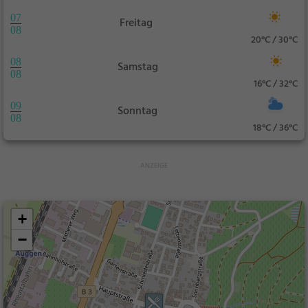
07
Freitag
08
20°C / 30°C
08
Samstag
08
16°C / 32°C
09
Sonntag
08
18°C / 36°C
+
−