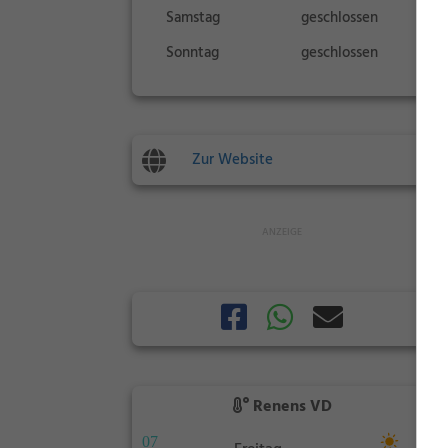
Samstag
geschlossen
Sonntag
geschlossen
Zur Website
Renens VD
07