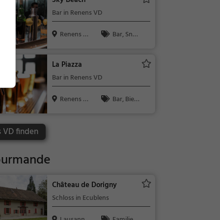
Sky Beach
ebäck / Teig
Bar in Renens VD
waren
Renens V
Bar, Snac
D, Schweiz
ks / Getränk
e
La Piazza
Bar in Renens VD
Renens V
Bar, Bier,
D, Schweiz
Wein, Snacks
/ Getränke
s VD finden
Gourmande
Château de Dorigny
Schloss in Ecublens
Lausanne,
Familie &