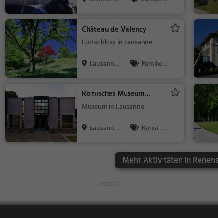
D, Schweiz
Kinder, Natur
Château de Valency
Lustschloss in Lausanne
Lausanne,
Familie &
Schweiz
Kinder, Sehe
nswürdigkeit
Römisches Museum
Lausanne-Vidy
Museum in Lausanne
Lausanne,
Kunst &
Schweiz
Museen
Mehr Aktivitäten in Renen