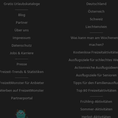
Gratis Urlaubskataloge
Deutschland
Österreich
Blog
Schweiz
Partner
Liechtenstein
Über uns
Impressum
Was kann man am Wochene
machen?
Datenschutz
Kostenlose Freizeitaktivitäte
Jobs & Karriere
Ausflugsziele für schlechtes We
Presse
Actionreiche Ausflugsidee
Freizeit-Trends & Statistiken
Ausflugsziele für Senioren
FreizeitMonster für Anbieter
Tipps für den Familienausflu
Werben auf FreizeitMonster
Top 80 Freizeitaktivitäten
Partnerportal
Frühling-Aktivitäten
Sommer-Aktivitäten
Herbst-Aktivitäten