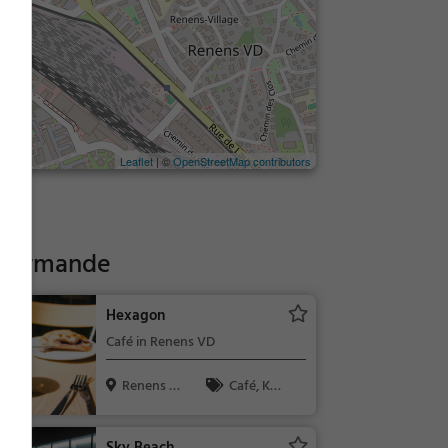
Leaflet
| ©
OpenStreetMap contributors
Gourmande
Hexagon
Café in Renens VD
Renens V
Café, Kaff
D, Schweiz
ee / Kuchen,
Frühstück, G