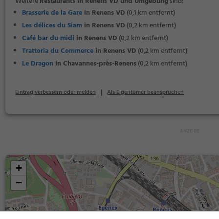
Weitere
Restaurants in Renens VD und Umgebung
sind:
Brasserie de la Gare
in Renens VD
(0,1 km entfernt)
Les délices du Siam
in Renens VD
(0,2 km entfernt)
Café bar du midi
in Renens VD
(0,2 km entfernt)
Trattoria du Commerce
in Renens VD
(0,2 km entfernt)
Le Dragon
in Chavannes-près-Renens
(0,2 km entfernt)
|
Eintrag verbessern oder melden
Als Eigentümer beanspruchen
+
−