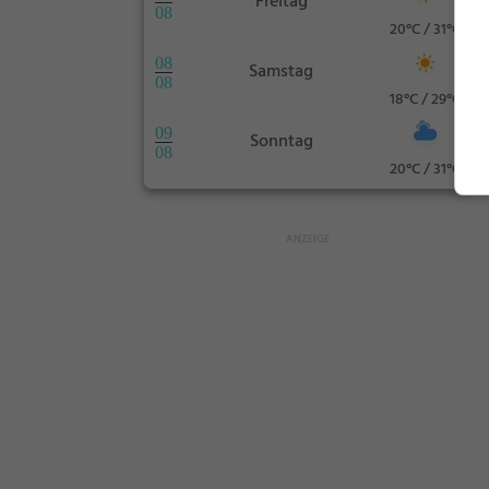
Freitag
08
20°C / 31°C
08
Samstag
08
18°C / 29°C
09
Sonntag
08
20°C / 31°C