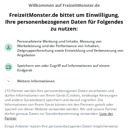
Willkommen auf FreizeitMonster.de
FreizeitMonster.de bittet um Einwilligung,
Ihre personenbezogenen Daten für Folgendes
zu nutzen:
300 m
Personalisierte Werbung und Inhalte, Messung von
1000 ft
Werbeleistung und der Performance von Inhalten,
Zielgruppenforschung sowie Entwicklung und Verbesserung von
Angeboten
Speichern von oder Zugriff auf Informationen auf einem
Endgerät
Gaststätten in der Nähe von
L'Escale 
Weitere Informationen
BigBen
210 Partner werden Ihre personenbezogenen Daten verarbeiten und
dürfen Informationen von Ihrem Gerät (Cookies, eindeutige Kennungen
Bar in Renens VD
und andere Gerätedaten) speichern und darauf zugreifen. Die
Informationen von Ihrem Gerät können mit den Partnern geteilt oder
speziell von dieser Website verwendet werden. Wir und unsere Partner
Renens V
Bar, Rest
dürfen genaue Daten zur Standortbestimmung verwenden.
Liste der
D, Schweiz
aurant, Bier,
Partner
Wein, Snacks
Einige Anbieter nutzen Ihre personenbezogenen Daten möglicherweise