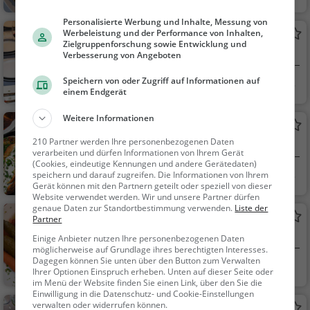
n, Ö...
nisch, Pizza, Europäis
Personalisierte Werbung und Inhalte, Messung von
ch, Mittagessen, Abe
Werbeleistung und der Performance von Inhalten,
Gasthaus Steinböck
ndessen, Vegetarisc
Zielgruppenforschung sowie Entwicklung und
Restaurant in St. Andrä-Wördern
h, Mediterran
Verbesserung von Angeboten
Speichern von oder Zugriff auf Informationen auf
St. Andrä-Wörder
Restaurant, Aben
einem Endgerät
n, Ö...
dessen, Mittagessen
Weitere Informationen
Heuriger Hüpfel
210 Partner werden Ihre personenbezogenen Daten
Restaurant in Zeiselmauer
verarbeiten und dürfen Informationen von Ihrem Gerät
(Cookies, eindeutige Kennungen und andere Gerätedaten)
Zeiselmauer, Öster
Restaurant, Aben
speichern und darauf zugreifen. Die Informationen von Ihrem
Gerät können mit den Partnern geteilt oder speziell von dieser
re...
dessen, Mittagessen,
Website verwendet werden. Wir und unsere Partner dürfen
Wein, Snacks / Geträ
genaue Daten zur Standortbestimmung verwenden.
Liste der
Römerstuben Zeiselmauer
Partner
nke
Restaurant in Zeiselmauer
Einige Anbieter nutzen Ihre personenbezogenen Daten
möglicherweise auf Grundlage ihres berechtigten Interesses.
Dagegen können Sie unten über den Button zum Verwalten
Zeiselmauer, Öster
Restaurant, Öster
Ihrer Optionen Einspruch erheben. Unten auf dieser Seite oder
re...
reichisch, Regionalkü
im Menü der Website finden Sie einen Link, über den Sie die
Einwilligung in die Datenschutz- und Cookie-Einstellungen
che, Mittagessen, Ab
verwalten oder widerrufen können.
Restaurant Wasserskischule