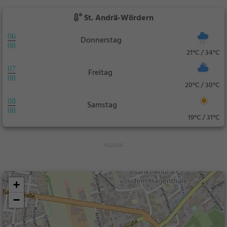
St. Andrä-Wördern
06
Donnerstag
08
21°C / 34°C
07
Freitag
08
20°C / 30°C
08
Samstag
08
19°C / 31°C
+
−