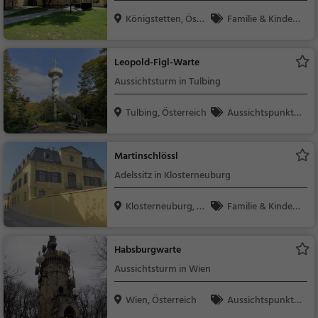
Königstetten, Öste
Familie & Kinder,
rr...
Sehenswürdigkeit
Leopold-Figl-Warte
Aussichtsturm in Tulbing
Tulbing, Österreich
Aussichtspunkt, F
amilie & Kinder, Natu
r
Martinschlössl
Adelssitz in Klosterneuburg
Klosterneuburg, Ö
Familie & Kinder,
ste...
Sehenswürdigkeit
Habsburgwarte
Aussichtsturm in Wien
Wien, Österreich
Aussichtspunkt, F
amilie & Kinder, Natu