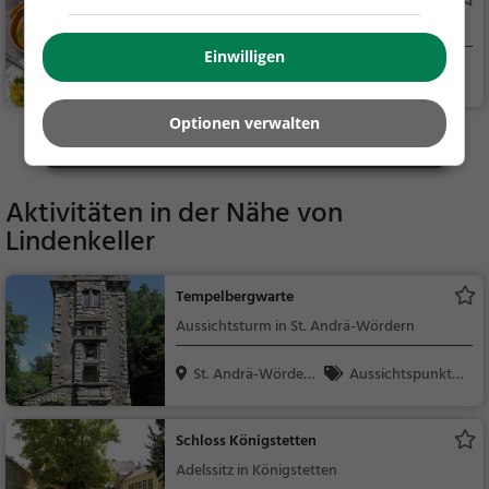
endessen
Restaurant in St. Andrä-Wördern
Einwilligen
St. Andrä-Wörder
Restaurant, Aben
n, Ö...
dessen, Mittagessen
Optionen verwalten
Mehr Gaststätten in St. Andrä-Wördern finden
Aktivitäten in der Nähe von
Lindenkeller
Tempelbergwarte
Aussichtsturm in St. Andrä-Wördern
St. Andrä-Wörder
Aussichtspunkt, F
n, Ö...
amilie & Kinder, Natu
r
Schloss Königstetten
Adelssitz in Königstetten