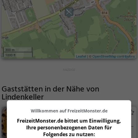
300 m
1000 ft
Leaflet
| ©
OpenStreetMap contributors
Gaststätten in der Nähe von
Lindenkeller
Willkommen auf FreizeitMonster.de
Kulturcafe
FreizeitMonster.de bittet um Einwilligung,
Italienisches Restaurant in St. Andrä-
Ihre personenbezogenen Daten für
Wördern
Folgendes zu nutzen:
St. Andrä-Wörder
Restaurant, Italie