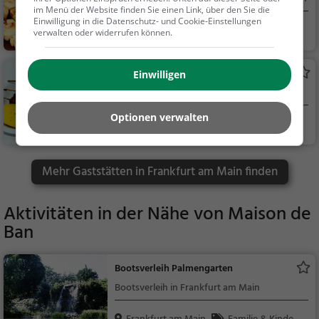
x, Amerikanisch, Veg
im Menü der Website finden Sie einen Link, über den Sie die
an, Vegetarisch
Einwilligung in die Datenschutz- und Cookie-Einstellungen
Frankfurt am Main
Restaurant, Japan
verwalten oder widerrufen können.
isch, Asiatisch, Abend
essen, Sushi, Mittage
Plaka
Einwilligen
ssen, Vegetarisch
Griechisches Restaurant in Frankfurt am
Main
Optionen verwalten
Frankfurt am Main
Restaurant, Griec
hisch, Gyros, Mittage
ssen, Abendessen
Mehr Gaststätten in Frankfurt am Main finden
Aktivitäten in der Nähe von
Maison de
Ban
Bootsverleih Palmengarten
Bootsverleih in Frankfurt am Main