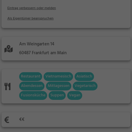
Eintrag verbessern oder melden
Als Eigentümer beanspruchen
Am Weingarten 14
60487 Frankfurt am Main
Restaurant
Vietnamesisch
Asiatisch
Abendessen
Mittagessen
Vegetarisch
Fusionsküche
Suppen
Vegan
€€