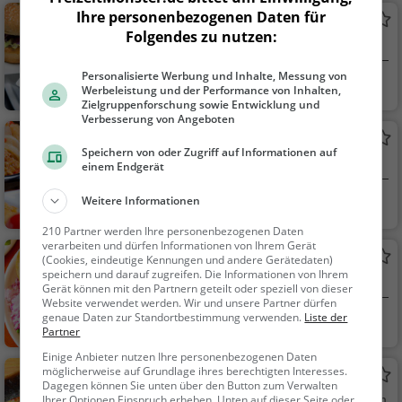
Ihre personenbezogenen Daten für
Bullys Burger
Folgendes zu nutzen:
Burger-Restaurant in Frankfurt am Main
Personalisierte Werbung und Inhalte, Messung von
Frankfurt am Main
Restaurant, Burg
Werbeleistung und der Performance von Inhalten,
er, Amerikanisch, San
Zielgruppenforschung sowie Entwicklung und
Verbesserung von Angeboten
dwiches, Steak House
Ponte
Speichern von oder Zugriff auf Informationen auf
Mediterranes Restaurant in Frankfurt am
einem Endgerät
Main
Weitere Informationen
Frankfurt am Main
Restaurant, Medit
erran, Europäisch, Me
210 Partner werden Ihre personenbezogenen Daten
eresfrüchte, Fisch, Mi
verarbeiten und dürfen Informationen von Ihrem Gerät
Bulli Burrito
(Cookies, eindeutige Kennungen und andere Gerätedaten)
ttagessen, Abendess
speichern und darauf zugreifen. Die Informationen von Ihrem
Mexikanisches Restaurant in Frankfurt am
en
Gerät können mit den Partnern geteilt oder speziell von dieser
Main
Website verwendet werden. Wir und unsere Partner dürfen
genaue Daten zur Standortbestimmung verwenden.
Liste der
Frankfurt am Main
Restaurant, Mexi
Partner
kanisch, Abendessen,
Einige Anbieter nutzen Ihre personenbezogenen Daten
Mittagessen, Lateina
möglicherweise auf Grundlage ihres berechtigten Interesses.
Fujiwara
merikanisch, Tex-Me
Dagegen können Sie unten über den Button zum Verwalten
Japanisches Restaurant in Frankfurt am Main
Ihrer Optionen Einspruch erheben. Unten auf dieser Seite oder