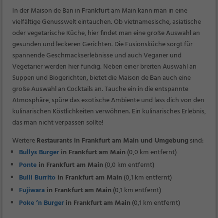
In der Maison de Ban in Frankfurt am Main kann man in eine
vielfältige Genusswelt eintauchen. Ob vietnamesische, asiatische
oder vegetarische Küche, hier findet man eine große Auswahl an
gesunden und leckeren Gerichten. Die Fusionsküche sorgt für
spannende Geschmackserlebnisse und auch Veganer und
Vegetarier werden hier fündig. Neben einer breiten Auswahl an
Suppen und Biogerichten, bietet die Maison de Ban auch eine
große Auswahl an Cocktails an. Tauche ein in die entspannte
Atmosphäre, spüre das exotische Ambiente und lass dich von den
kulinarischen Köstlichkeiten verwöhnen. Ein kulinarisches Erlebnis,
das man nicht verpassen sollte!
Weitere
Restaurants in Frankfurt am Main und Umgebung
sind:
Bullys Burger
in Frankfurt am Main
(0,0 km entfernt)
Ponte
in Frankfurt am Main
(0,0 km entfernt)
Bulli Burrito
in Frankfurt am Main
(0,1 km entfernt)
Fujiwara
in Frankfurt am Main
(0,1 km entfernt)
Poke ’n Burger
in Frankfurt am Main
(0,1 km entfernt)