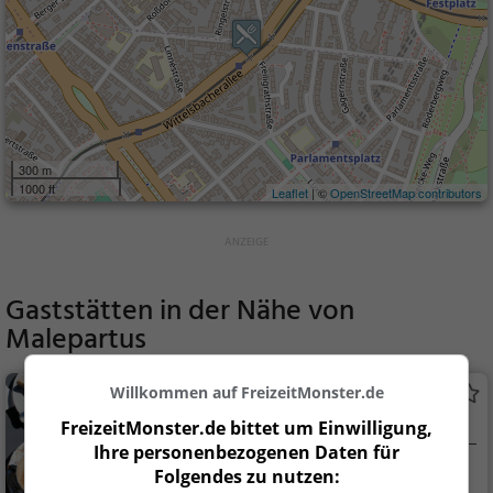
300 m
1000 ft
Leaflet
| ©
OpenStreetMap contributors
Gaststätten in der Nähe von
Malepartus
Willkommen auf FreizeitMonster.de
Dolce Momento
Café in Frankfurt am Main
FreizeitMonster.de bittet um Einwilligung,
Ihre personenbezogenen Daten für
Frankfurt am Main
Café, Kaffee / Kuc
Folgendes zu nutzen: