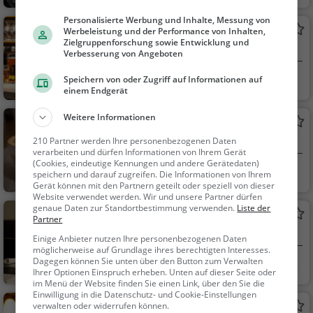
hen, Gebäck / Teigwa
ren
Personalisierte Werbung und Inhalte, Messung von
Bernemer Fass
Werbeleistung und der Performance von Inhalten,
Zielgruppenforschung sowie Entwicklung und
Kneipe in Frankfurt am Main
Verbesserung von Angeboten
Frankfurt am Main
Bar, Restaurant, B
Speichern von oder Zugriff auf Informationen auf
einem Endgerät
ier, Wein, Snacks / Ge
tränke, Abendessen,
Weitere Informationen
Café Klatsch
Mittagessen
Café in Frankfurt am Main
210 Partner werden Ihre personenbezogenen Daten
verarbeiten und dürfen Informationen von Ihrem Gerät
(Cookies, eindeutige Kennungen und andere Gerätedaten)
Frankfurt am Main
Café, Restaurant,
speichern und darauf zugreifen. Die Informationen von Ihrem
Gerät können mit den Partnern geteilt oder speziell von dieser
Kaffee / Kuchen, Früh
Website verwendet werden. Wir und unsere Partner dürfen
stück, Gebäck / Teig
genaue Daten zur Standortbestimmung verwenden.
Liste der
Henscheid
waren, Brunch, Aben
Partner
Restaurant in Frankfurt am Main
dessen, Mittagessen
Einige Anbieter nutzen Ihre personenbezogenen Daten
möglicherweise auf Grundlage ihres berechtigten Interesses.
Dagegen können Sie unten über den Button zum Verwalten
Frankfurt am Main
Restaurant, Aben
Ihrer Optionen Einspruch erheben. Unten auf dieser Seite oder
dessen, Mittagessen
im Menü der Website finden Sie einen Link, über den Sie die
Einwilligung in die Datenschutz- und Cookie-Einstellungen
Mosaik Jazz und Chanson
verwalten oder widerrufen können.