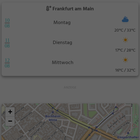
Frankfurt am Main
10
Montag
08
20°C / 33°C
11
Dienstag
08
17°C / 28°C
12
Mittwoch
08
16°C / 32°C
+
−