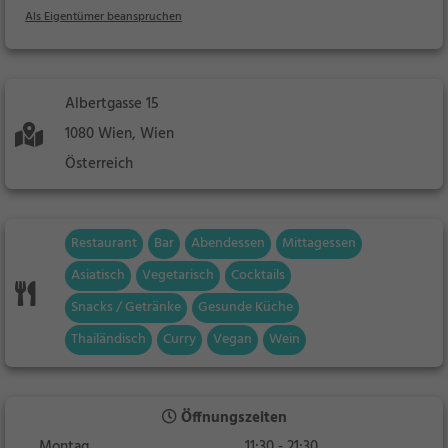
Als Eigentümer beanspruchen
Albertgasse 15
1080 Wien, Wien
Österreich
Restaurant
Bar
Abendessen
Mittagessen
Asiatisch
Vegetarisch
Cocktails
Snacks / Getränke
Gesunde Küche
Thailändisch
Curry
Vegan
Wein
Öffnungszeiten
Montag
11:30 - 21:30