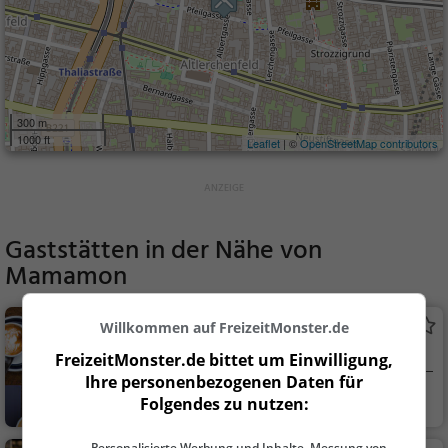
300 m
1000 ft
Leaflet
| ©
OpenStreetMap contributors
Gaststätten in der Nähe von
Mamamon
Zuckero
Willkommen auf FreizeitMonster.de
Café in Wien
FreizeitMonster.de bittet um Einwilligung,
Ihre personenbezogenen Daten für
Wien, Österreich
Café, Kaffee / Kuc
Folgendes zu nutzen:
hen, Frühstück, Gebä
ck / Teigwaren
Personalisierte Werbung und Inhalte, Messung von