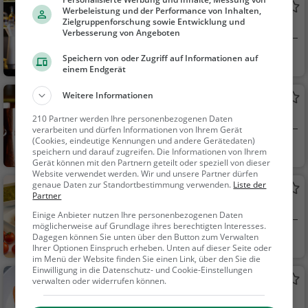
Damenspitz
Werbeleistung und der Performance von Inhalten,
Zielgruppenforschung sowie Entwicklung und
Bar in Wien
Verbesserung von Angeboten
Wien, Österreich
Bar, Bier, Wein, Sn
Speichern von oder Zugriff auf Informationen auf
einem Endgerät
acks / Getränke
Weitere Informationen
Grande Cocktailbar
Cocktailbar in Wien
210 Partner werden Ihre personenbezogenen Daten
verarbeiten und dürfen Informationen von Ihrem Gerät
(Cookies, eindeutige Kennungen und andere Gerätedaten)
Wien, Österreich
Bar, Cocktails, Sn
speichern und darauf zugreifen. Die Informationen von Ihrem
acks / Getränke, Bier,
Gerät können mit den Partnern geteilt oder speziell von dieser
Website verwendet werden. Wir und unsere Partner dürfen
Wein
genaue Daten zur Standortbestimmung verwenden.
Liste der
Restaurant Panigl
Partner
Italienisches Restaurant in Wien
Einige Anbieter nutzen Ihre personenbezogenen Daten
möglicherweise auf Grundlage ihres berechtigten Interesses.
Wien, Österreich
Restaurant, Italie
Dagegen können Sie unten über den Button zum Verwalten
Ihrer Optionen Einspruch erheben. Unten auf dieser Seite oder
nisch, Pizza, Europäis
im Menü der Website finden Sie einen Link, über den Sie die
ch, Mittagessen, Abe
Einwilligung in die Datenschutz- und Cookie-Einstellungen
Lin
verwalten oder widerrufen können.
ndessen, Vegetarisc
Restaurant in Wien
h, Mediterran