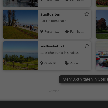
h, Schweiz
Kinder, Natur
Stadtgarten
Park in Rorschach
Rorschac
Familie &
h, Schweiz
Kinder, Natur
Fünfländerblick
Aussichtspunkt in Grub SG
Grub SG, S
Aussicht
chweiz
spunkt, Famil
ie & Kinder,
Mehr Aktivitäten in Golda
Natur