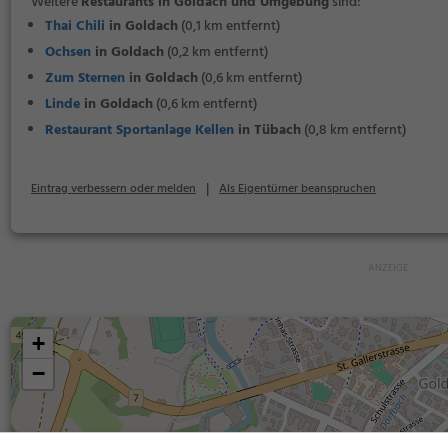
Weitere
Restaurants in Goldach und Umgebung
sind:
Thai Chili
in Goldach
(0,1 km entfernt)
Ochsen
in Goldach
(0,2 km entfernt)
Zum Sternen
in Goldach
(0,6 km entfernt)
Linde
in Goldach
(0,6 km entfernt)
Restaurant Sportanlage Kellen
in Tübach
(0,8 km entfernt)
|
Eintrag verbessern oder melden
Als Eigentümer beanspruchen
+
−