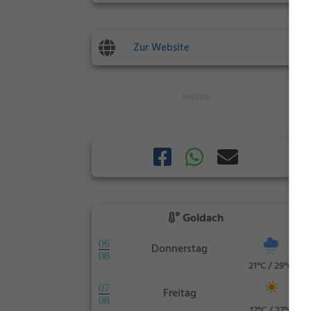
Zur Website
Goldach
06
Donnerstag
08
21°C / 29°C
07
Freitag
08
17°C / 27°C