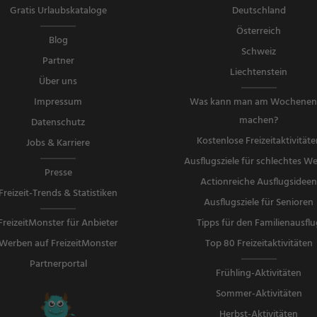
Gratis Urlaubskataloge
Deutschland
Österreich
Blog
Schweiz
Partner
Liechtenstein
Über uns
Impressum
Was kann man am Wochene
machen?
Datenschutz
Kostenlose Freizeitaktivitäte
Jobs & Karriere
Ausflugsziele für schlechtes We
Presse
Actionreiche Ausflugsidee
Freizeit-Trends & Statistiken
Ausflugsziele für Senioren
FreizeitMonster für Anbieter
Tipps für den Familienausflu
Werben auf FreizeitMonster
Top 80 Freizeitaktivitäten
Partnerportal
Frühling-Aktivitäten
Sommer-Aktivitäten
Herbst-Aktivitäten