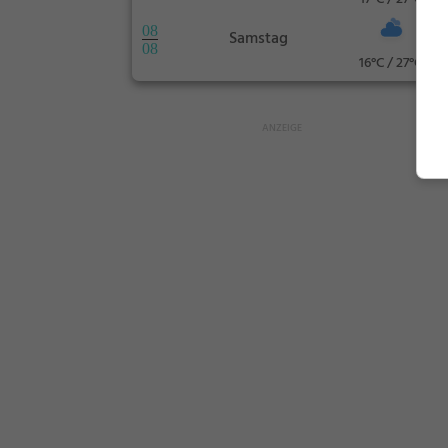
08
Samstag
08
16°C / 27°C