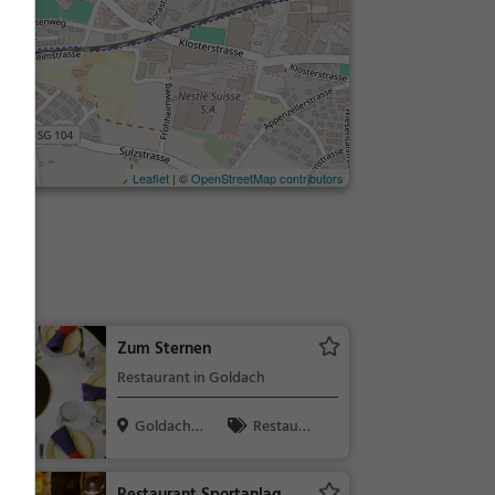
Leaflet
| ©
OpenStreetMap contributors
te
Zum Sternen
Restaurant in Goldach
Goldach,
Restaura
Schweiz
nt, Abendess
en, Mittages