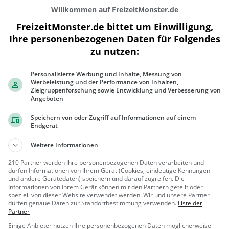
Willkommen auf FreizeitMonster.de
FreizeitMonster.de bittet um Einwilligung,
Ihre personenbezogenen Daten für Folgendes
zu nutzen:
300 m
Personalisierte Werbung und Inhalte, Messung von
1000 ft
Werbeleistung und der Performance von Inhalten,
Zielgruppenforschung sowie Entwicklung und Verbesserung von
Angeboten
Speichern von oder Zugriff auf Informationen auf einem
Endgerät
Gaststätten in der Nähe von
Mare Mon
Weitere Informationen
Thai Chili
210 Partner werden Ihre personenbezogenen Daten verarbeiten und
dürfen Informationen von Ihrem Gerät (Cookies, eindeutige Kennungen
Thailändisches Restaurant in
und andere Gerätedaten) speichern und darauf zugreifen. Die
Goldach
Informationen von Ihrem Gerät können mit den Partnern geteilt oder
speziell von dieser Website verwendet werden. Wir und unsere Partner
Goldach, S
Restaura
dürfen genaue Daten zur Standortbestimmung verwenden.
Liste der
chweiz
nt, Thailändis
Partner
ch, Asiatisch,
Einige Anbieter nutzen Ihre personenbezogenen Daten möglicherweise