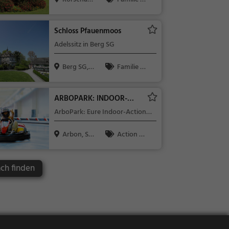
h, Schweiz
Kinder, Natu
r
Schloss Pfauenmoos
Adelssitz in Berg SG
Berg SG, S
Familie &
chweiz
Kinder, Sehe
nswürdigkeit
ARBOPARK: INDOOR-
ACTION BEI JEDEM
ArboPark: Eure Indoor-Action
WETTER
bei jedem Wetter
Arbon, Sc
Action &
hweiz
Abenteuer
ch finden