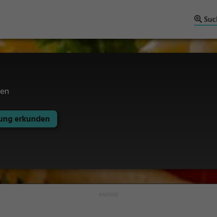
Suc
sen
ng erkunden