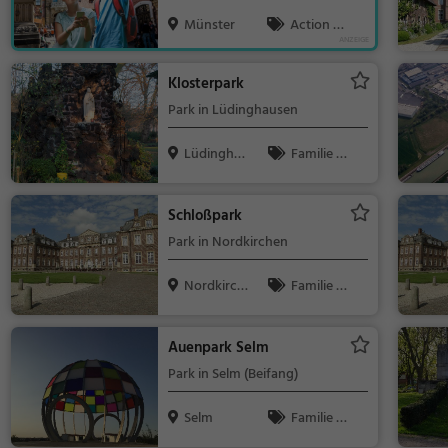
Schulklassen & Familien
Münster
Action &
Abenteuer, F
amilie & Kind
Klosterpark
er, Touren
Park in Lüdinghausen
Lüdingha
Familie &
usen
Kinder, Natur
Schloßpark
Park in Nordkirchen
Nordkirch
Familie &
en
Kinder, Natur
Auenpark Selm
Park in Selm (Beifang)
Selm
Familie &
Kinder, Natur