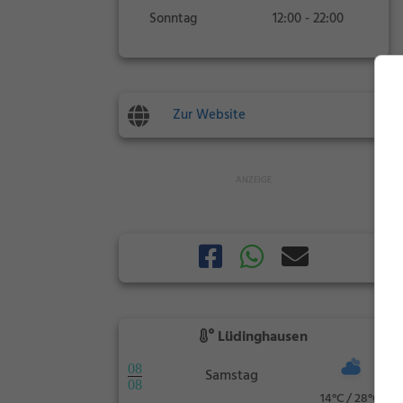
Sonntag
12:00 - 22:00
Zur Website
Lüdinghausen
08
Samstag
08
14°C / 28°C