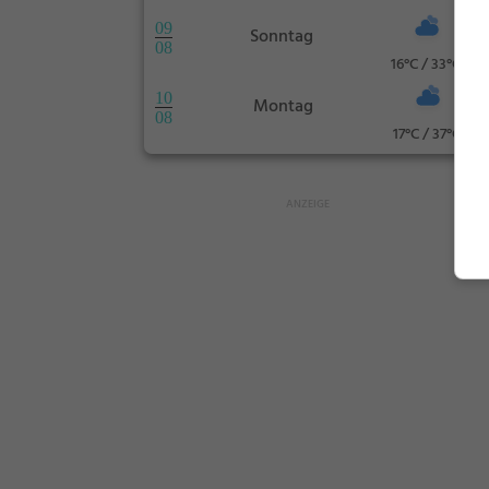
09
Sonntag
08
16°C / 33°C
10
Montag
08
17°C / 37°C