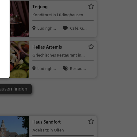
Frühstück, G
Terjung
ebäck / Teig
Konditorei in Lüdinghausen
waren
Lüdingha
Café, Ge
usen
bäck / Teigw
aren, Kaffee /
Hellas Artemis
Kuchen, Sna
Griechisches Restaurant in
cks / Geträn
Lüdinghausen
ke
Lüdingha
Restaura
usen
nt, Griechisc
h, Gyros, Mit
ausen finden
tagessen, Ab
endessen, M
editerran, Eu
ropäisch, Me
eresfrüchte,
Haus Sandfort
Fisch
Adelssitz in Olfen