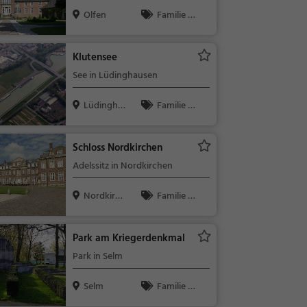
Olfen
Familie &
Kinder, Sehe
nswürdigkeit
Klutensee
See in Lüdinghausen
Lüdingha
Familie &
usen
Kinder, Natu
r, See
Schloss Nordkirchen
Adelssitz in Nordkirchen
Nordkirch
Familie &
en
Kinder, Sehe
nswürdigkeit
Park am Kriegerdenkmal
Park in Selm
Selm
Familie &
Kinder, Natu