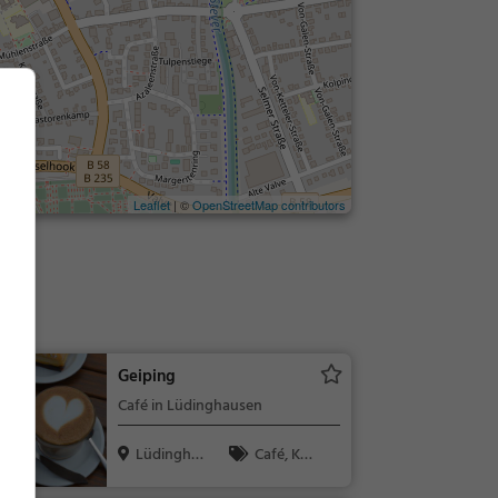
Leaflet
| ©
OpenStreetMap contributors
r
Geiping
Café in Lüdinghausen
Lüdingha
Café, Kaff
usen
ee / Kuchen,