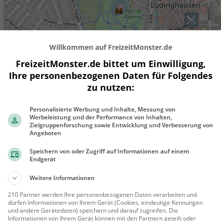
Willkommen auf FreizeitMonster.de
FreizeitMonster.de bittet um Einwilligung,
Ihre personenbezogenen Daten für Folgendes
200 m
zu nutzen:
500 ft
Personalisierte Werbung und Inhalte, Messung von
Werbeleistung und der Performance von Inhalten,
Zielgruppenforschung sowie Entwicklung und Verbesserung von
Angeboten
Gaststätten in der Nähe von
MezzoMa
Speichern von oder Zugriff auf Informationen auf einem
Endgerät
Eis Venezia
Weitere Informationen
Eiscafé / Eisdiele in
Lüdinghausen
210 Partner werden Ihre personenbezogenen Daten verarbeiten und
Lüdingha
Eiscafé /
dürfen Informationen von Ihrem Gerät (Cookies, eindeutige Kennungen
und andere Gerätedaten) speichern und darauf zugreifen. Die
usen
Eisdiele, Café,
Informationen von Ihrem Gerät können mit den Partnern geteilt oder