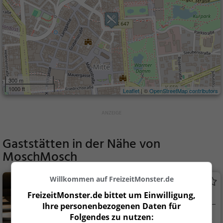
300 m
1000 ft
Leaflet
| ©
OpenStreetMap contributors
Gaststätten in der Nähe von
MoschMosch
Willkommen auf FreizeitMonster.de
Beviamo
FreizeitMonster.de bittet um Einwilligung,
Restaurant in Wiesbaden
Ihre personenbezogenen Daten für
Folgendes zu nutzen:
Wiesbaden
Restaurant, Aben