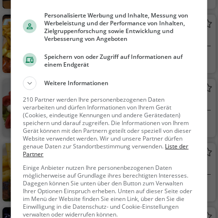
dessen, Mittagessen
Personalisierte Werbung und Inhalte, Messung von
Werbeleistung und der Performance von Inhalten,
Hans im Glück
Zielgruppenforschung sowie Entwicklung und
Burger-Restaurant in Wiesbaden
Verbesserung von Angeboten
Speichern von oder Zugriff auf Informationen auf
Wiesbaden
Restaurant, Bar, B
einem Endgerät
urger, Bier, Wein, Sna
cks / Getränke, Grill,
Weitere Informationen
Da Vincenzo
Abendessen, Mittage
210 Partner werden Ihre personenbezogenen Daten
Italienisches Restaurant in Wiesbaden
ssen, Vegan, Vegetari
verarbeiten und dürfen Informationen von Ihrem Gerät
sch
(Cookies, eindeutige Kennungen und andere Gerätedaten)
Wiesbaden
Restaurant, Italie
speichern und darauf zugreifen. Die Informationen von Ihrem
Gerät können mit den Partnern geteilt oder speziell von dieser
nisch, Pizza, Europäis
Website verwendet werden. Wir und unsere Partner dürfen
ch, Mittagessen, Abe
genaue Daten zur Standortbestimmung verwenden.
Liste der
Kavos
Partner
ndessen, Vegetarisc
Griechisches Restaurant in Wiesbaden
h, Mediterran
Einige Anbieter nutzen Ihre personenbezogenen Daten
möglicherweise auf Grundlage ihres berechtigten Interesses.
Dagegen können Sie unten über den Button zum Verwalten
Wiesbaden
Restaurant, Bar,
Ihrer Optionen Einspruch erheben. Unten auf dieser Seite oder
Griechisch, Gyros, Mi
im Menü der Website finden Sie einen Link, über den Sie die
Einwilligung in die Datenschutz- und Cookie-Einstellungen
ttagessen, Abendess
verwalten oder widerrufen können.
YOURS Sports Bar