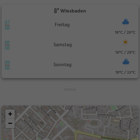
Wiesbaden
07
Freitag
08
18°C / 28°C
08
Samstag
08
16°C / 29°C
09
Sonntag
08
19°C / 33°C
+
−