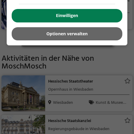
en, Bier, Wein, Snacks
Bar in Wiesbaden
/ Getränke
Einwilligen
Wiesbaden
Bar, Restaurant, C
afé, Snacks / Getränk
Optionen verwalten
e, Bier, Wein, Amerika
Mehr Gaststätten in Wiesbaden finden
nisch, Burger, Sandwi
ches, Steak House, Bi
stro, Cocktails, Gebäc
Aktivitäten in der Nähe von
k / Teigwaren, Kaffee
MoschMosch
/ Kuchen
Hessisches Staatstheater
Opernhaus in Wiesbaden
Wiesbaden
Kunst & Museen,
Sehenswürdigkeit
Hessische Staatskanzlei
Regierungsgebäude in Wiesbaden