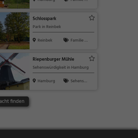
Kinder, Natu
r, See
Schlosspark
Park in Reinbek
Reinbek
Familie &
Kinder, Natu
r
Riepenburger Mühle
Sehenswürdigkeit in Hamburg
Hamburg
Sehensw
ürdigkeit
acht finden