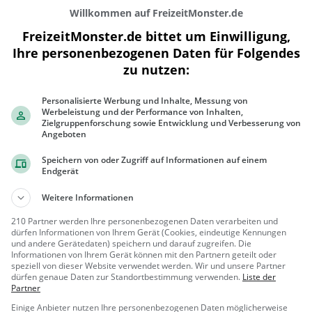
Willkommen auf FreizeitMonster.de
FreizeitMonster.de bittet um Einwilligung,
Ihre personenbezogenen Daten für Folgendes
zu nutzen:
200 m
Personalisierte Werbung und Inhalte, Messung von
500 ft
Werbeleistung und der Performance von Inhalten,
Zielgruppenforschung sowie Entwicklung und Verbesserung von
Angeboten
Speichern von oder Zugriff auf Informationen auf einem
Endgerät
Gaststätten in der Nähe von
Namaste
Weitere Informationen
Feuervogel
210 Partner werden Ihre personenbezogenen Daten verarbeiten und
dürfen Informationen von Ihrem Gerät (Cookies, eindeutige Kennungen
Restaurant in Geesthacht
und andere Gerätedaten) speichern und darauf zugreifen. Die
Informationen von Ihrem Gerät können mit den Partnern geteilt oder
speziell von dieser Website verwendet werden. Wir und unsere Partner
Geesthac
Restaura
dürfen genaue Daten zur Standortbestimmung verwenden.
Liste der
ht
nt, Abendess
Partner
en, Mittagess
Einige Anbieter nutzen Ihre personenbezogenen Daten möglicherweise