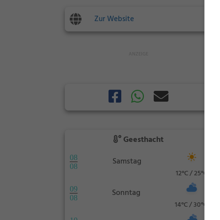
Zur Website
Geesthacht
08
Samstag
08
12°C / 25°C
09
Sonntag
08
14°C / 30°C