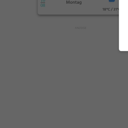
10
Montag
08
18°C / 31°C