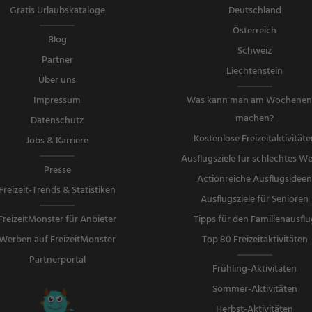
Gratis Urlaubskataloge
Deutschland
Österreich
Blog
Schweiz
Partner
Liechtenstein
Über uns
Impressum
Was kann man am Wochene
machen?
Datenschutz
Kostenlose Freizeitaktivitäte
Jobs & Karriere
Ausflugsziele für schlechtes We
Presse
Actionreiche Ausflugsidee
Freizeit-Trends & Statistiken
Ausflugsziele für Senioren
FreizeitMonster für Anbieter
Tipps für den Familienausflu
Werben auf FreizeitMonster
Top 80 Freizeitaktivitäten
Partnerportal
Frühling-Aktivitäten
Sommer-Aktivitäten
Herbst-Aktivitäten