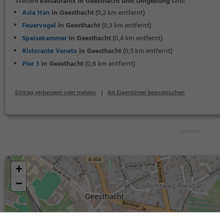
Weitere
Restaurants in Geesthacht und Umgebung
sind:
Asia Han
in Geesthacht
(0,2 km entfernt)
Feuervogel
in Geesthacht
(0,3 km entfernt)
Speisekammer
in Geesthacht
(0,4 km entfernt)
Ristorante Veneto
in Geesthacht
(0,5 km entfernt)
Pier 3
in Geesthacht
(0,8 km entfernt)
|
Eintrag verbessern oder melden
Als Eigentümer beanspruchen
+
−