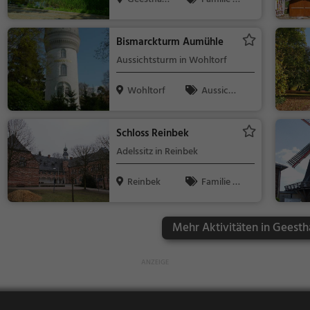
ht
Kinder, Natur
Bismarckturm Aumühle
Aussichtsturm in Wohltorf
Wohltorf
Aussicht
spunkt, Famil
ie & Kinder,
Schloss Reinbek
Natur
Adelssitz in Reinbek
Reinbek
Familie &
Kinder, Sehe
nswürdigkeit
Mehr Aktivitäten in Geesth